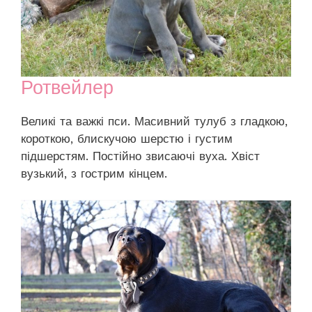
Ротвейлер
Великі та важкі пси. Масивний тулуб з гладкою,
короткою, блискучою шерстю і густим
підшерстям. Постійно звисаючі вуха. Хвіст
вузький, з гострим кінцем.