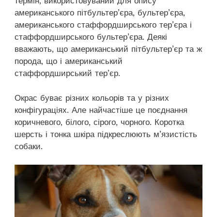
термін, використовуваний для опису
американського пітбультер’єра, бультер’єра,
американського стаффордширського тер’єра і
стаффордширського бультер’єра. Деякі
вважають, що американський пітбультер’єр та ж
порода, що і американський
стаффордширський тер’єр.
Окрас буває різних кольорів та у різних
конфігураціях. Але найчастіше це поєднання
коричневого, білого, сірого, чорного. Коротка
шерсть і тонка шкіра підкреслюють м’язистість
собаки.