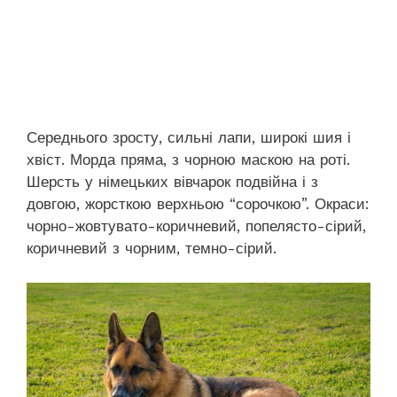
Середнього зросту, сильні лапи, широкі шия і
хвіст. Морда пряма, з чорною маскою на роті.
Шерсть у німецьких вівчарок подвійна і з
довгою, жорсткою верхньою “сорочкою”. Окраси:
чорно-жовтувато-коричневий, попелясто-сірий,
коричневий з чорним, темно-сірий.