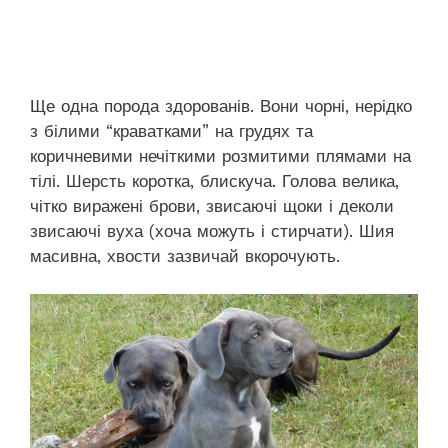
Ще одна порода здорованів. Вони чорні, нерідко
з білими “краватками” на грудях та
коричневими нечіткими розмитими плямами на
тілі. Шерсть коротка, блискуча. Голова велика,
чітко виражені брови, звисаючі щоки і деколи
звисаючі вуха (хоча можуть і стирчати). Шия
масивна, хвости зазвичай вкорочують.