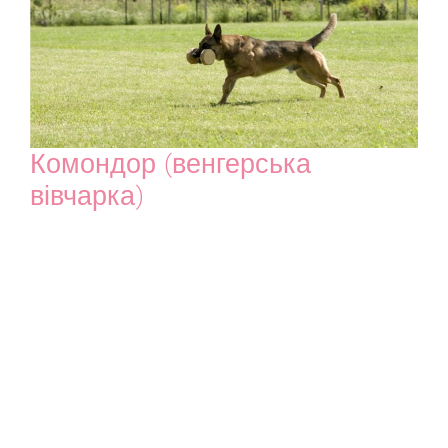
Комондор (венгерська
вівчарка)