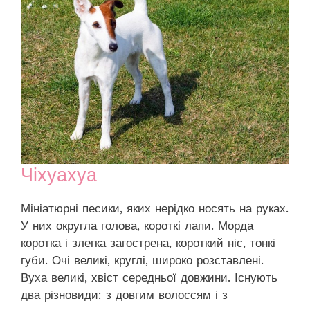
Чіхуахуа
Мініатюрні песики, яких нерідко носять на руках.
У них округла голова, короткі лапи. Морда
коротка і злегка загострена, короткий ніс, тонкі
губи. Очі великі, круглі, широко розставлені.
Вуха великі, хвіст середньої довжини. Існують
два різновиди: з довгим волоссям і з