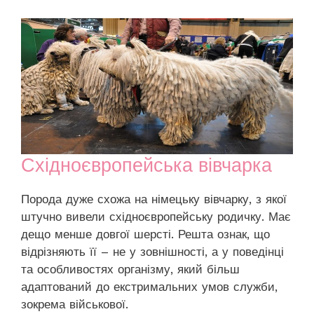
Східноєвропейська вівчарка
Порода дуже схожа на німецьку вівчарку, з якої
штучно вивели східноєвропейську родичку. Має
дещо менше довгої шерсті. Решта ознак, що
відрізняють її – не у зовнішності, а у поведінці
та особливостях організму, який більш
адаптований до екстримальних умов служби,
зокрема військової.