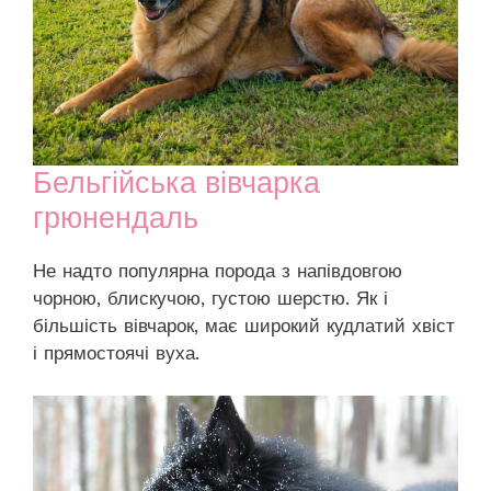
Бельгійська вівчарка
грюнендаль
Не надто популярна порода з напівдовгою
чорною, блискучою, густою шерстю. Як і
більшість вівчарок, має широкий кудлатий хвіст
і прямостоячі вуха.