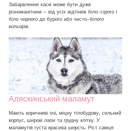
Забарвлення хаскі може бути дуже
різноманітним – від усіх відтінків біло-сірого і
біло чорного до бурого або чисто-білого
кольорів.
Аляскинський маламут
Мають коричневі очі, міцну тілобудову, сильний
корпус, широкі лапи та грудну клітку. У
маламутів густа красива шерсть. Ріст самця