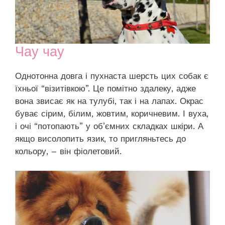
Чау чау
Однотонна довга і пухнаста шерсть цих собак є
їхньої “візитівкою”. Це помітно здалеку, адже
вона звисає як на тулубі, так і на лапах. Окрас
буває сірим, білим, жовтим, коричневим. І вуха,
і очі “потопають” у об’ємних складках шкіри. А
якщо висолопить язик, то пригляньтесь до
кольору, – він фіолетовий.