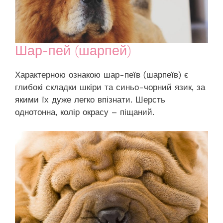
Шар-пей (шарпей)
Характерною ознакою шар-пеїв (шарпеїв) є
глибокі складки шкіри та синьо-чорний язик, за
якими їх дуже легко впізнати. Шерсть
однотонна, колір окрасу – піщаний.