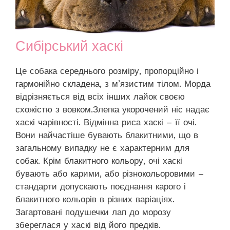
Сибірський хаскі
Це собака середнього розміру, пропорційно і
гармонійно складена, з м’язистим тілом. Морда
відрізняється від всіх інших лайок своєю
схожістю з вовком.Злегка укорочений ніс надає
хаскі чарівності. Відмінна риса хаскі – її очі.
Вони найчастіше бувають блакитними, що в
загальному випадку не є характерним для
собак. Крім блакитного кольору, очі хаскі
бувають або карими, або різнокольоровими –
стандарти допускають поєднання карого і
блакитного кольорів в різних варіаціях.
Загартовані подушечки лап до морозу
збереглася у хаскі від його предків.