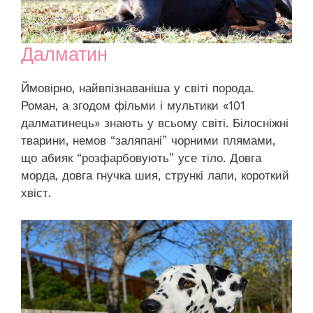
Далматин
Ймовірно, найвпізнаваніша у світі порода.
Роман, а згодом фільми і мультики «101
далматинець» знають у всьому світі. Білосніжні
тварини, немов “заляпані” чорними плямами,
що абияк “розфарбовують” усе тіло. Довга
морда, довга гнучка шия, стрункі лапи, короткий
хвіст.