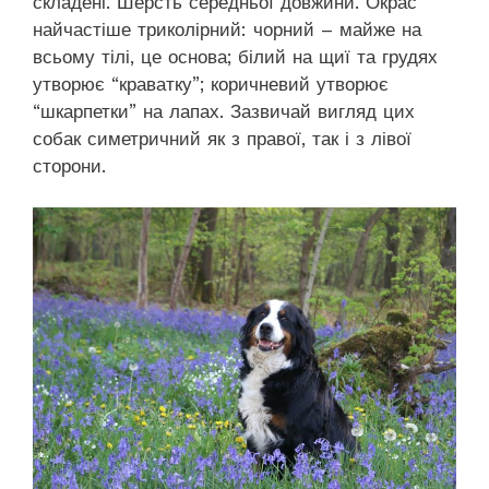
складені. Шерсть середньої довжини. Окрас
найчастіше триколірний: чорний – майже на
всьому тілі, це основа; білий на щиї та грудях
утворює “краватку”; коричневий утворює
“шкарпетки” на лапах. Зазвичай вигляд цих
собак симетричний як з правої, так і з лівої
сторони.