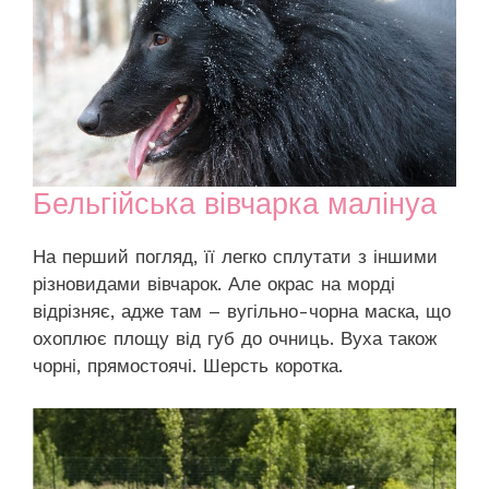
Бельгійська вівчарка малінуа
На перший погляд, її легко сплутати з іншими
різновидами вівчарок. Але окрас на морді
відрізняє, адже там – вугільно-чорна маска, що
охоплює площу від губ до очниць. Вуха також
чорні, прямостоячі. Шерсть коротка.