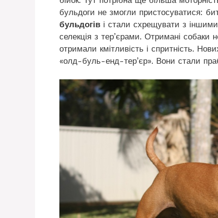
бульдоги не змогли пристосуватися: би
бульдогів
і стали схрещувати з іншим
селекція з тер’єрами. Отримані собаки не
отримали кмітливість і спритність. Нов
«олд-буль-енд-тер’єр». Вони стали пр