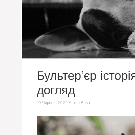
Бультер’єр істор
догляд
10 Червня, 2022
Автор
Анна