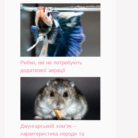
Рибки, які не потребують
додаткової аерації
Джунгарський хом’як –
характеристика породи та