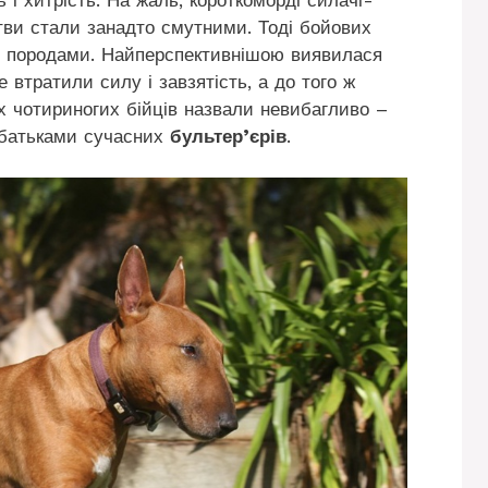
тви стали занадто смутними. Тоді бойових
и породами. Найперспективнішою виявилася
 втратили силу і завзятість, а до того ж
их чотириногих бійців назвали невибагливо –
абатьками сучасних
бультер’єрів
.