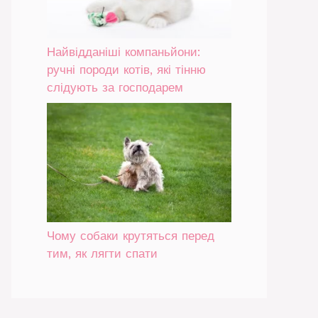
Найвідданіші компаньйони:
ручні породи котів, які тінню
слідують за господарем
Чому собаки крутяться перед
тим, як лягти спати