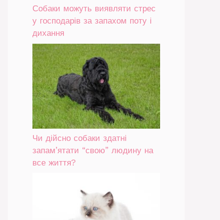
Собаки можуть виявляти стрес
у господарів за запахом поту і
дихання
Чи дійсно собаки здатні
запам’ятати “свою” людину на
все життя?