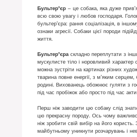
Бультер’єр
– це собака, яка дуже прив’
всю свою увагу і любов господаря. Голо
бультер’єра: рання соціалізація, в інш
ознаки агресії. Собаки цієї породи підій
життя.
Бультер’єра
складно переплутати з інш
мускулисте тіло і норовливий характер 
можна зустріти на картинах різних худож
тварина повне енергії, з м’яким серцем,
родині. Вихованець обожнює гуляти з г
під час пробіжок або просто під час акти
Перш ніж заводити цю собаку слід знати
цю прекрасну породу. Ось чому важливо
ніж зробити свій вибір на його користь
майбутньому уникнути розчарувань і нев