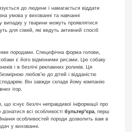
язується до людини і намагається віддати
вна умова у вихованні та навчанні
ому випадку у тварини можуть проявлятися
дуть для сімей, які ведуть активний спосіб
ими породами. Специфічна форма голови,
собаки є його відмінними рисами. Цю собаку
ників і в безлічі рекламних роликів. Ця
 безмірною любов’ю до дітей і відданістю
осподарем. Він завжди складе йому компанію
вних ігор.
, що існує безліч неправдивої інформації про
 дізнатися всі особливості
бультер’єра
, перш
. Знання особливостей породи дозволить вам в
дач у вихованні.