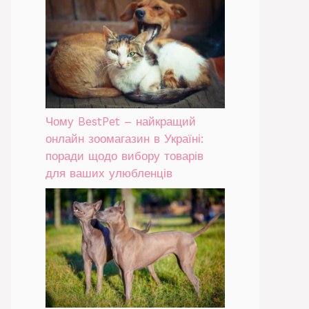
Чому BestPet – найкращий
онлайн зоомагазин в Україні:
поради щодо вибору товарів
для ваших улюбленців