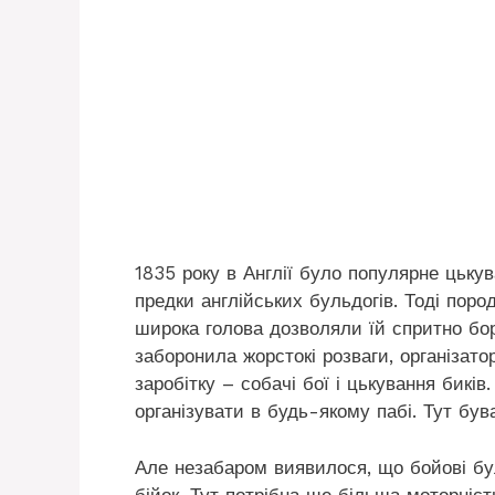
1835 року в Англії було популярне цькув
предки англійських бульдогів. Тоді поро
широка голова дозволяли їй спритно бо
заборонила жорстокі розваги, організа
заробітку – собачі бої і цькування бикі
організувати в будь-якому пабі. Тут бувал
Але незабаром виявилося, що бойові бул
бійок. Тут потрібна ще більша моторніст