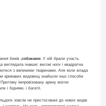
ання биків ,
собаками
. У ній брали участь
да виглядала інакше: високі ноги і квадратна
ротися з великими тваринами. Але коли влада
тори кривавих видовищ знайшли інші способи
в. Притому імпровізовану арену могли
и і бідняки, і багатії.
ьдоги зовсім не пристосовані до нових видів
ь і хитрість. На жаль, короткоморді силачі-