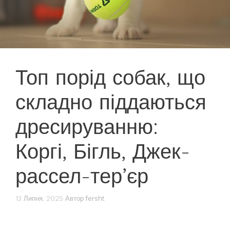
Топ порід собак, що
складно піддаються
дресируванню:
Коргі, Бігль, Джек-
рассел-тер’єр
13 Липня, 2025
Автор
fersht