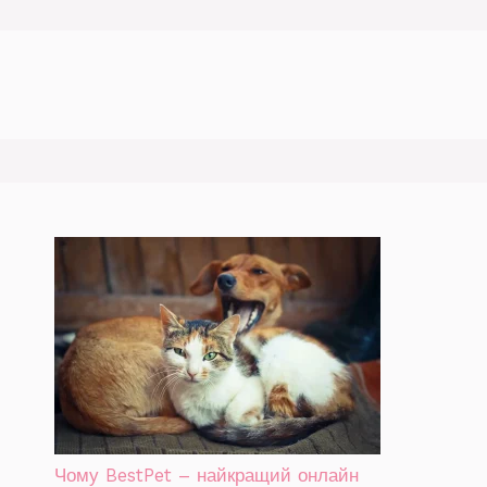
Чому BestPet – найкращий онлайн