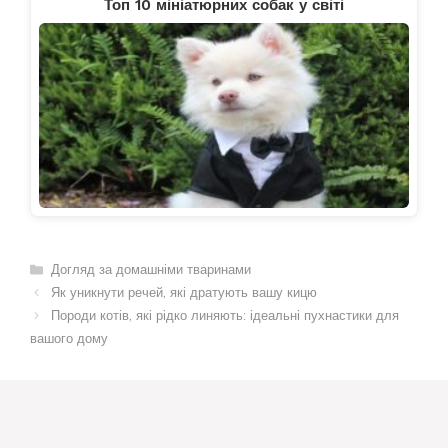
Топ 10 мініатюрних собак у світі
Категорії
Догляд за домашніми тваринами
Як уникнути речей, які дратують вашу кицю
Породи котів, які рідко линяють: ідеальні пухнастики для
вашого дому