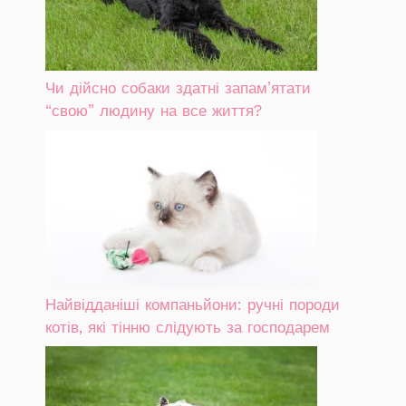
Чи дійсно собаки здатні запам’ятати
“свою” людину на все життя?
Найвідданіші компаньйони: ручні породи
котів, які тінню слідують за господарем