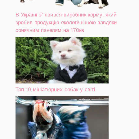
В Україні зʼявився виробник корму, який
зробив продукцію екологічнішою завдяки
сонячним панелям на 170кв
Топ 10 мініатюрних собак у світі