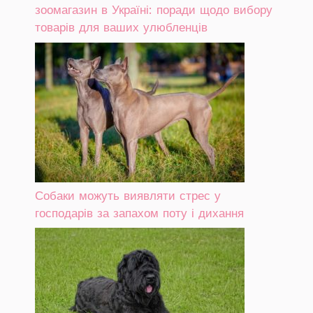
зоомагазин в Україні: поради щодо вибору
товарів для ваших улюбленців
Собаки можуть виявляти стрес у
господарів за запахом поту і дихання