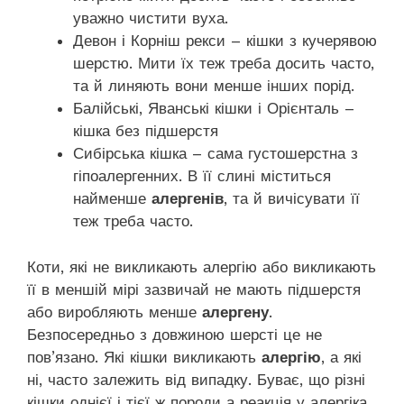
уважно чистити вуха.
Девон і Корніш рекси – кішки з кучерявою
шерстю. Мити їх теж треба досить часто,
та й линяють вони менше інших порід.
Балійські, Яванські кішки і Орієнталь –
кішка без підшерстя
Сибірська кішка – сама густошерстна з
гіпоалергенних. В її слині міститься
найменше
алергенів
, та й вичісувати її
теж треба часто.
Коти, які не викликають алергію або викликають
її в меншій мірі зазвичай не мають підшерстя
або виробляють менше
алергену
.
Безпосередньо з довжиною шерсті це не
пов’язано. Які кішки викликають
алергію
, а які
ні, часто залежить від випадку. Буває, що різні
кішки однієї і тієї ж породи а реакція у алергіка