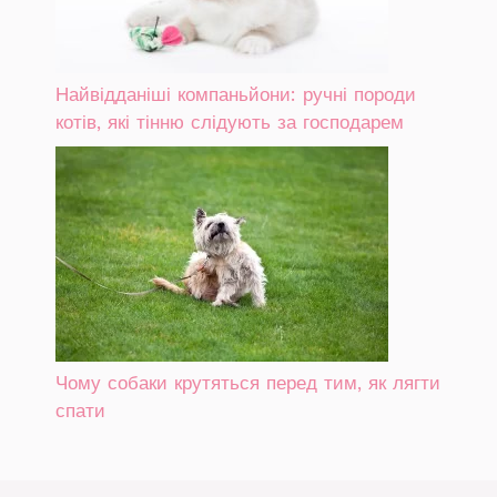
Найвідданіші компаньйони: ручні породи
котів, які тінню слідують за господарем
Чому собаки крутяться перед тим, як лягти
спати