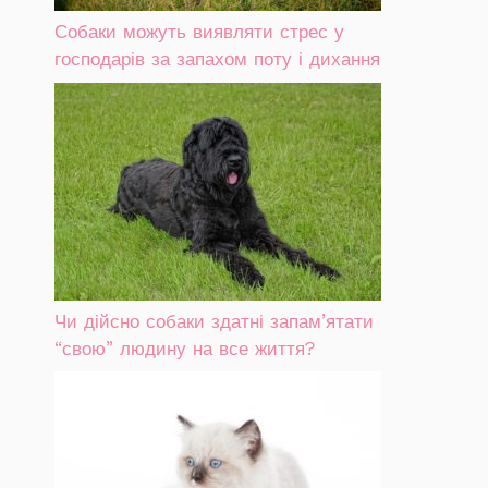
Собаки можуть виявляти стрес у
господарів за запахом поту і дихання
Чи дійсно собаки здатні запам’ятати
“свою” людину на все життя?