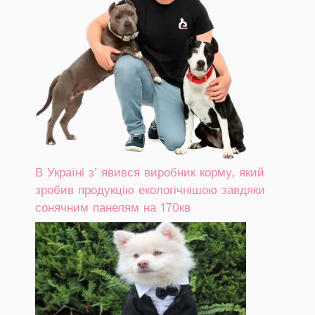
В Україні зʼявився виробник корму, який
зробив продукцію екологічнішою завдяки
сонячним панелям на 170кв