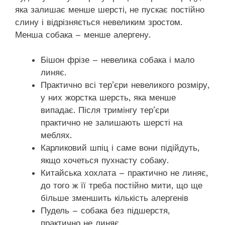
яка залишає менше шерсті, не пускає постійно
слину і відрізняється невеликим зростом.
Менша собака – менше алергену.
Бішон фрізе – невелика собака і мало
линяє.
Практично всі тер’єри невеликого розміру,
у них жорстка шерсть, яка менше
випадає. Після тримінгу тер’єри
практично не залишають шерсті на
меблях.
Карликовий шпіц і саме вони підійдуть,
якщо хочеться пухнасту собаку.
Китайська хохлата – практично не линяє,
до того ж її треба постійно мити, що ще
більше зменшить кількість алергенів
Пудель – собака без підшерстя,
практично не линяє.