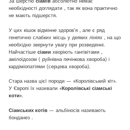
За шерстю
сіамів
абсолютно немає
необхідності доглядати , так як вона практично
не мають підшерстя.
У цих кішок відмінне здоров’я , але є ряд
генетично слабких місць у деяких лініях , на що
необхідно звернути увагу при розведенні.
Найчастіше
сіами
хворіють гангівітами ,
амілоїдозом ( руйнівна печінкова хвороба) і
кардіміопатіями (серцева хвороба).
Стара назва цієї породи — «Королівський кіт».
У Європі їх називали «
Королівські сіамські
коти
».
Сіамських котів
— альбіносів називають
бонданез .