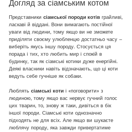
Догляд за сіамським котом
Представники
сіамської породи котів
грайливі,
ласкаві й віддані. Вони вимагають постійної
уваги від людини, тому якщо ви не зможете
приділяти своєму улюбленцю достатньо часу –
виберіть якусь іншу породу. Стосується ця
порада і тих, хто любить мир і спокій в
будинку, так як сіамські котики дуже енергійні.
Деякі власники навіть відзначають, що ці коти
ведуть себе гучніше як собаки.
Люблять
сіамські коти
і «поговорити» з
людиною, тому якщо вас нервує гучний голос
цих тварин, то, знову ж таки, дивіться в бік
іншої породи. Сіамські коти однозначно
підходять не для всіх. Але якщо ви шукаєте
люблячу породу, яка завжди привертатиме