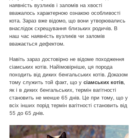
наявність вузликів і заломів на хвості
вважалось характерною ознакою особливості
кота. Зараз вже відомо, що вони утворювались
внаслідок схрещування близьких родичів. В
наш час наявність вузликів чи заломів
вважається дефектом.
Навіть зараз достовірно не відоме походження
сіамських котів. Найімовірніше, ця порода
походить від диких бенгальських котів. Доказом
тому служить той факт, що у
сіамських котів
,
як і в диких бенгальських, термін вагітності
становить не менше 65 днів. Це при тому, що у
всіх інших порід термін вагітності становить від
55 до 65 днів.