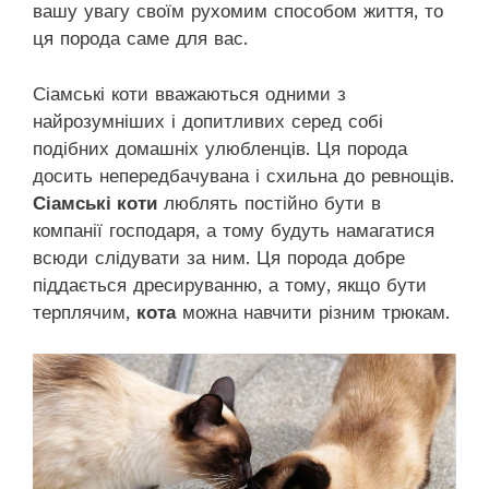
вашу увагу своїм рухомим способом життя, то
ця порода саме для вас.
Сіамські коти вважаються одними з
найрозумніших і допитливих серед собі
подібних домашніх улюбленців. Ця порода
досить непередбачувана і схильна до ревнощів.
Сіамські коти
люблять постійно бути в
компанії господаря, а тому будуть намагатися
всюди слідувати за ним. Ця порода добре
піддається дресируванню, а тому, якщо бути
терплячим,
кота
можна навчити різним трюкам.