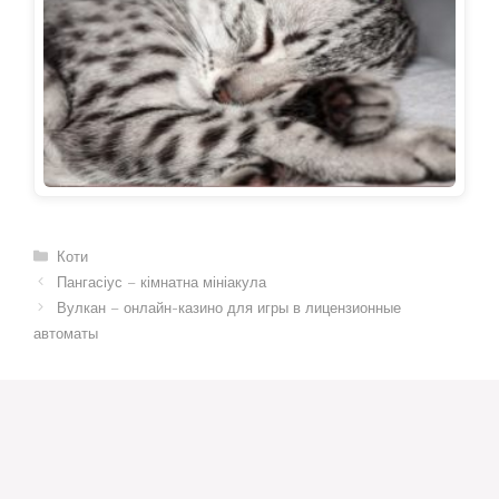
Категорії
Коти
Пангасіус – кімнатна мініакула
Вулкан – онлайн-казино для игры в лицензионные
автоматы