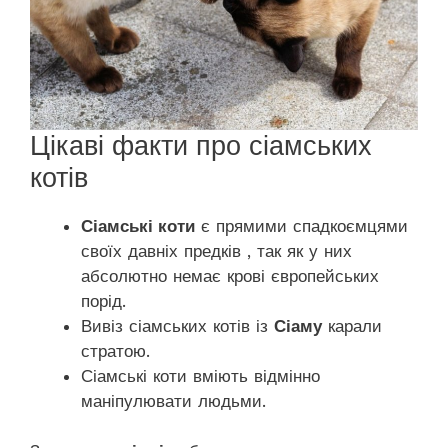
Цікаві факти про сіамських
котів
Сіамські коти
є прямими спадкоємцями
своїх давніх предків , так як у них
абсолютно немає крові європейських
порід.
Вивіз сіамських котів із
Сіаму
карали
стратою.
Сіамські коти вміють відмінно
маніпулювати людьми.