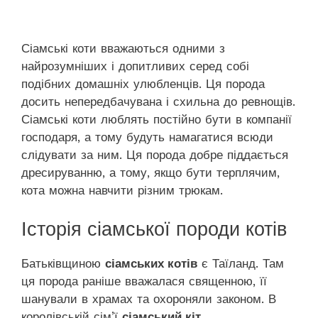
Сіамські коти вважаються одними з
найрозумніших і допитливих серед собі
подібних домашніх улюбленців. Ця порода
досить непередбачувана і схильна до ревнощів.
Сіамські коти люблять постійно бути в компанії
господаря, а тому будуть намагатися всюди
слідувати за ним. Ця порода добре піддається
дресируванню, а тому, якщо бути терплячим,
кота можна навчити різним трюкам.
Історія сіамської породи котів
Батьківщиною
сіамських котів
є Таїланд. Там
ця порода раніше вважалася священною, її
шанували в храмах та охороняли законом. В
королівській сім’ї
сіамський кіт