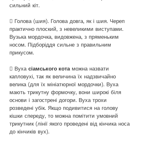
сильний кіт.
 Голова (шия). Голова довга, як і шия. Череп
практично плоский, з невеликими виступами.
Вузька мордочка, видовжена, з пряменьким
носом. Підборіддя сильне з правильним
прикусом.
 Вуха
сіамського кота
можна назвати
капловухі, так як величина їх надзвичайно
велика (для їх мініатюрної мордочки). Вуха
мають трикутну формочку, вони широкі біля
основи і загострені догори. Вуха трохи
розведені убік. Якщо подивитися на голову
кішки спереду, то можна помітити умовний
трикутник (лінії якого проведені від кінчика носа
до кінчиків вух).