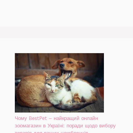
Чому BestPet – найкращий онлайн
зоомагазин в Україні: поради щодо вибору
товарів для ваших улюбленців