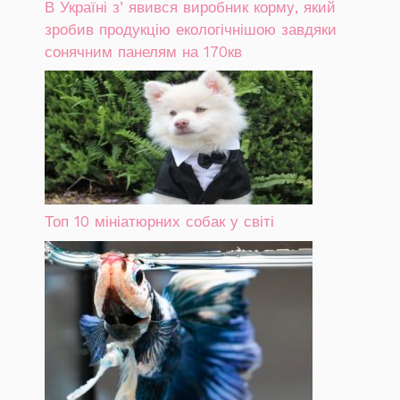
В Україні зʼявився виробник корму, який
зробив продукцію екологічнішою завдяки
сонячним панелям на 170кв
Топ 10 мініатюрних собак у світі