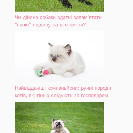
Чи дійсно собаки здатні запам’ятати
“свою” людину на все життя?
Найвідданіші компаньйони: ручні породи
котів, які тінню слідують за господарем