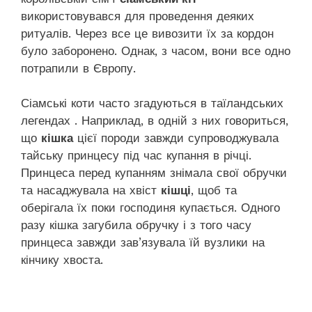
використовувався для проведення деяких
ритуалів. Через все це вивозити їх за кордон
було заборонено. Однак, з часом, вони все одно
потрапили в Європу.
Сіамські коти часто згадуються в таїландських
легендах . Наприклад, в одній з них говориться,
що
кішка
цієї породи завжди супроводжувала
тайську принцесу під час купання в річці.
Принцеса перед купанням знімала свої обручки
та насаджувала на хвіст
кішці
, щоб та
оберігала їх поки господиня купається. Одного
разу кішка загубила обручку і з того часу
принцеса завжди зав’язувала їй вузлики на
кінчику хвоста.