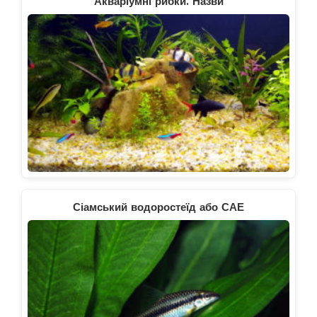
Акваріумні рибки. Назви
Сіамський водоростеїд або САЕ