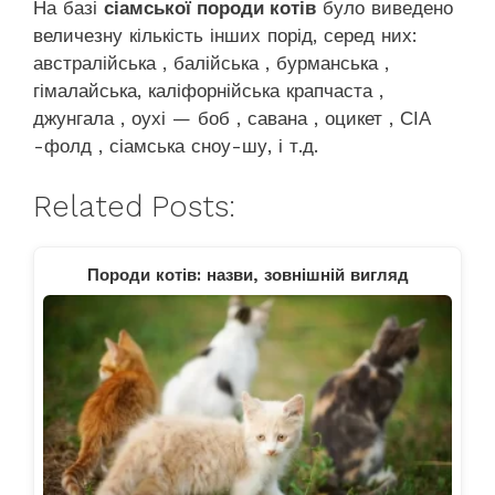
На базі
сіамської породи котів
було виведено
величезну кількість інших порід, серед них:
австралійська , балійська , бурманська ,
гімалайська, каліфорнійська крапчаста ,
джунгала , оухі — боб , савана , оцикет , СІА
-фолд , сіамська сноу-шу, і т.д.
Related Posts:
Породи котів: назви, зовнішній вигляд