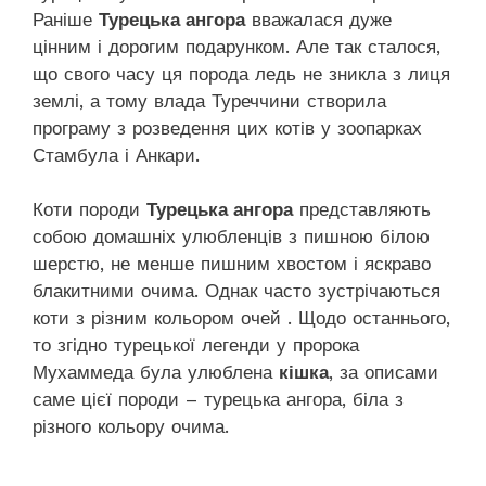
Раніше
Турецька ангора
вважалася дуже
цінним і дорогим подарунком. Але так сталося,
що свого часу ця порода ледь не зникла з лиця
землі, а тому влада Туреччини створила
програму з розведення цих котів у зоопарках
Стамбула і Анкари.
Коти породи
Турецька ангора
представляють
собою домашніх улюбленців з пишною білою
шерстю, не менше пишним хвостом і яскраво
блакитними очима. Однак часто зустрічаються
коти з різним кольором очей . Щодо останнього,
то згідно турецької легенди у пророка
Мухаммеда була улюблена
кішка
, за описами
саме цієї породи – турецька ангора, біла з
різного кольору очима.