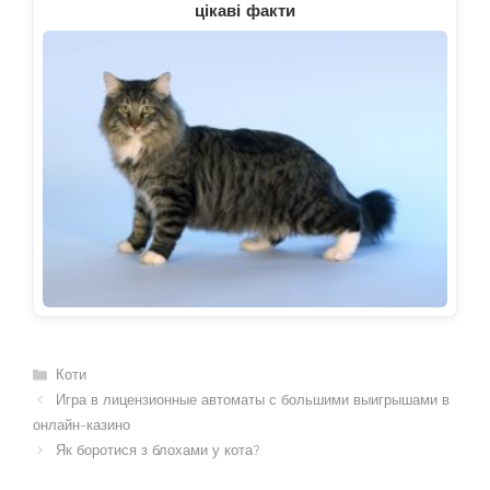
цікаві факти
Категорії
Коти
Игра в лицензионные автоматы с большими выигрышами в
онлайн-казино
Як боротися з блохами у кота?