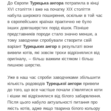
До Європи
Турецька ангора
потрапила в кінці
XVI століття і вже на початку XIX століття
набула широкого поширення, оскільки в той час
в європейських країнах практично не було
інших довгошерстих порід кішок. Пізніше
представників породи стало значно менше, а
тому заводчики спробували створити свій
варіант
Турецьких ангор
в результаті вони
вивели котів, які зовсім трохи відрізнялися від
оригіналу, – більш важким кістяком і більш
пишною шерстю.
Уже в наш час спроби заводчиками збільшити
кількість родоводів
Турецької ангори
привели
до того, що все частіше почали з’являтися коти
і кішки які відрізнялися від білого забарвлення.
Після цього набуло актуальності питання про
якість котів, адже якщо тварина білого кольору