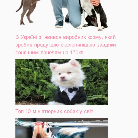
В Україні зʼявився виробник корму, який
зробив продукцію екологічнішою завдяки
сонячним панелям на 170кв
Топ 10 мініатюрних собак у світі