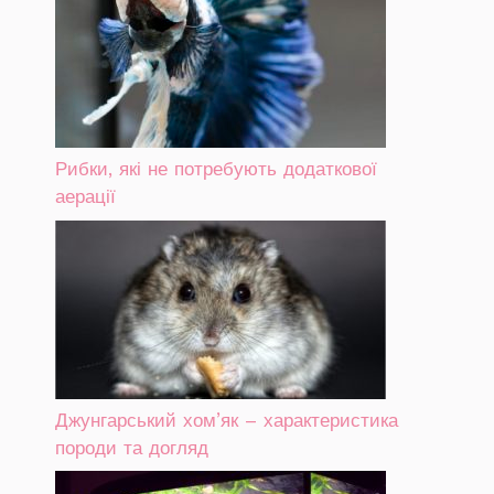
Рибки, які не потребують додаткової
аерації
Джунгарський хом’як – характеристика
породи та догляд