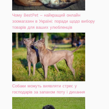
Чому BestPet – найкращий онлайн
зоомагазин в Україні: поради щодо вибору
товарів для ваших улюбленців
Собаки можуть виявляти стрес у
господарів за запахом поту і дихання