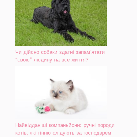
Чи дійсно собаки здатні запам’ятати
“свою” людину на все життя?
Найвідданіші компаньйони: ручні породи
котів, які тінню слідують за господарем