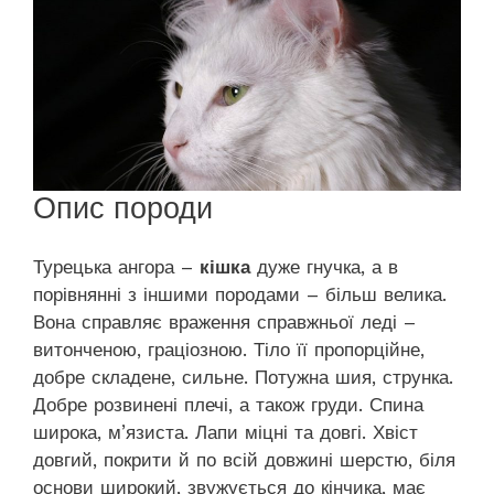
Опис породи
Турецька ангора –
кішка
дуже гнучка, а в
порівнянні з іншими породами – більш велика.
Вона справляє враження справжньої леді –
витонченою, граціозною. Тіло її пропорційне,
добре складене, сильне. Потужна шия, струнка.
Добре розвинені плечі, а також груди. Спина
широка, м’язиста. Лапи міцні та довгі. Хвіст
довгий, покрити й по всій довжині шерстю, біля
основи широкий, звужується до кінчика, має