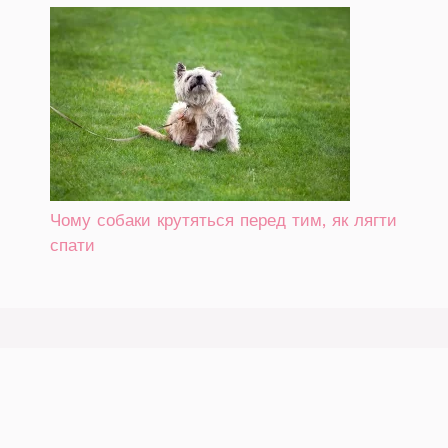
Чому собаки крутяться перед тим, як лягти
спати