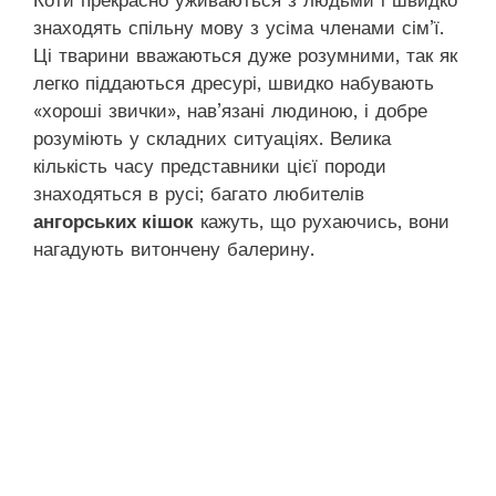
Коти прекрасно уживаються з людьми і швидко
знаходять спільну мову з усіма членами сім’ї.
Ці тварини вважаються дуже розумними, так як
легко піддаються дресурі, швидко набувають
«хороші звички», нав’язані людиною, і добре
розуміють у складних ситуаціях. Велика
кількість часу представники цієї породи
знаходяться в русі; багато любителів
ангорських кішок
кажуть, що рухаючись, вони
нагадують витончену балерину.