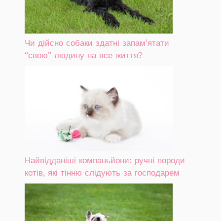
Чи дійсно собаки здатні запам’ятати
“свою” людину на все життя?
Найвідданіші компаньйони: ручні породи
котів, які тінню слідують за господарем