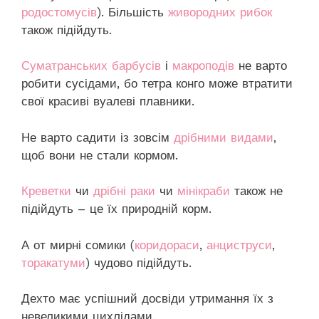
родостомусів
). Більшість
живородних рибок
також підійдуть.
Суматранських барбусів
і
макроподів
не варто
робити сусідами, бо тетра конго може втратити
свої красиві вуалеві плавники.
Не варто садити із зовсім
дрібними видами
,
щоб вони не стали кормом.
Креветки
чи
дрібні раки
чи
мінікраби
також не
підійдуть – це їх природній корм.
А от мирні сомики (
коридораси
,
анциструси
,
торакатуми
) чудово підійдуть.
Дехто має успішний досвіди утримання їх з
невеликими цихлідами.