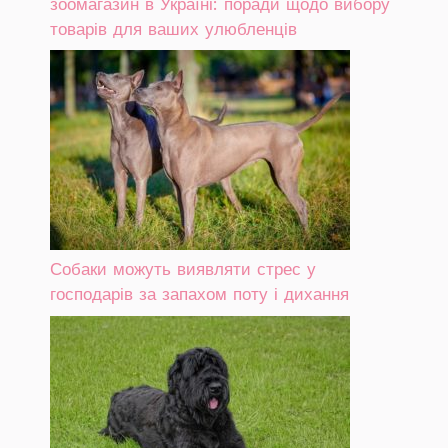
зоомагазин в Україні: поради щодо вибору
товарів для ваших улюбленців
Собаки можуть виявляти стрес у
господарів за запахом поту і дихання