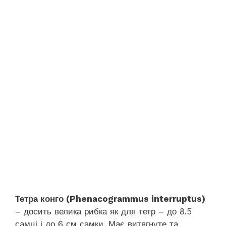
Тетра конго (Phenacogrammus interruptus)
– досить велика рибка як для тетр – до 8.5
самці і до 6 см самки. Має витягнуте та