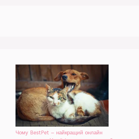
Чому BestPet – найкращий онлайн