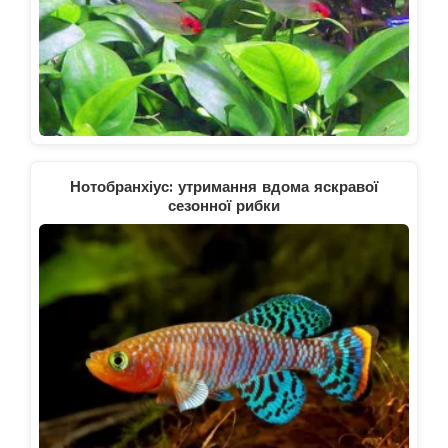
Нотобранхіус: утримання вдома яскравої
сезонної рибки