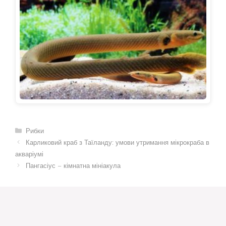
Категорії
Рибки
Карликовий краб з Таїланду: умови утримання мікрокраба в
акваріумі
Пангасіус – кімнатна мініакула