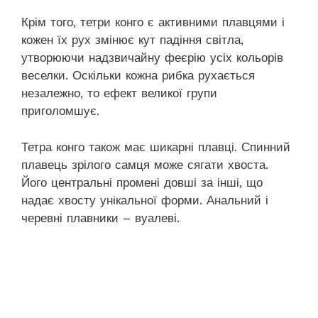
Крім того, тетри конго є активними плавцями і
кожен їх рух змінює кут падіння світла,
утворюючи надзвичайну феєрію усіх кольорів
веселки. Оскільки кожна рибка рухається
незалежно, то ефект великої групи
приголомшує.
Тетра конго також має шикарні плавці. Спинний
плавець зрілого самця може сягати хвоста.
Його центральні промені довші за інші, що
надає хвосту унікальної форми. Анальний і
черевні плавники – вуалеві.