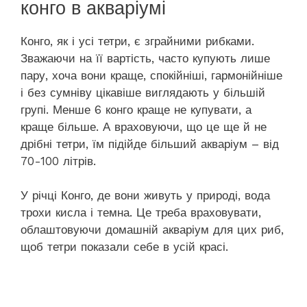
конго в акваріумі
Конго, як і усі тетри, є зграйними рибками.
Зважаючи на її вартість, часто купують лише
пару, хоча вони краще, спокійніші, гармонійніше
і без сумніву цікавіше виглядають у більшій
групі. Менше 6 конго краще не купувати, а
краще більше. А враховуючи, що це ще й не
дрібні тетри, їм підійде більший акваріум – від
70-100 літрів.
У річці Конго, де вони живуть у природі, вода
трохи кисла і темна. Це треба враховувати,
облаштовуючи домашній акваріум для цих риб,
щоб тетри показали себе в усій красі.