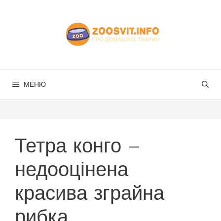
Перейти
до
вмісту
МЕНЮ
Тетра конго –
недооцінена
красива зграйна
рибка