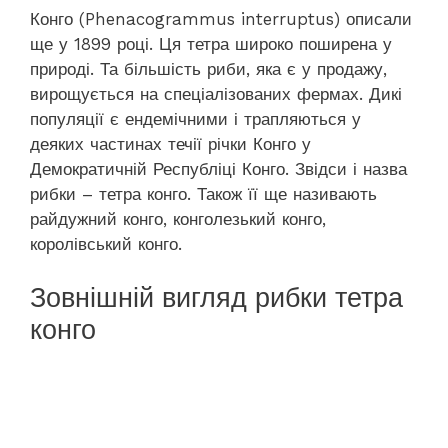
Конго (Phenacogrammus interruptus) описали
ще у 1899 році. Ця тетра широко поширена у
природі. Та більшість риби, яка є у продажу,
вирощується на спеціалізованих фермах. Дикі
популяції є ендемічними і трапляються у
деяких частинах течії річки Конго у
Демократичній Республіці Конго. Звідси і назва
рибки – тетра конго. Також її ще називають
райдужний конго, конголезький конго,
королівський конго.
Зовнішній вигляд рибки тетра
конго