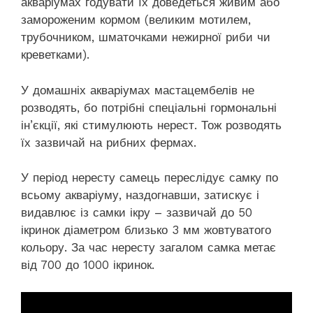
акваріумах годувати їх доведеться живим або
замороженим кормом (великим мотилем,
трубочником, шматочками нежирної риби чи
креветками).
У домашніх акваріумах мастацембелів не
розводять, бо потрібні спеціальні гормональні
ін’єкції, які стимулюють нерест. Тож розводять
їх зазвичай на рибних фермах.
У період нересту самець переслідує самку по
всьому акваріуму, наздогнавши, затискує і
видавлює із самки ікру – зазвичай до 50
ікринок діаметром близько 3 мм жовтуватого
кольору. За час нересту загалом самка метає
від 700 до 1000 ікринок.