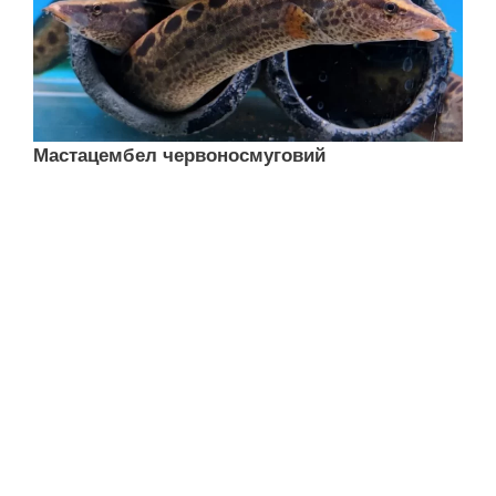
Мастацембел червоносмуговий