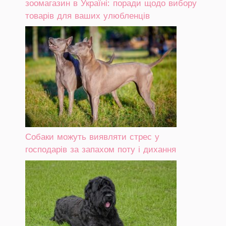
зоомагазин в Україні: поради щодо вибору
товарів для ваших улюбленців
Собаки можуть виявляти стрес у
господарів за запахом поту і дихання