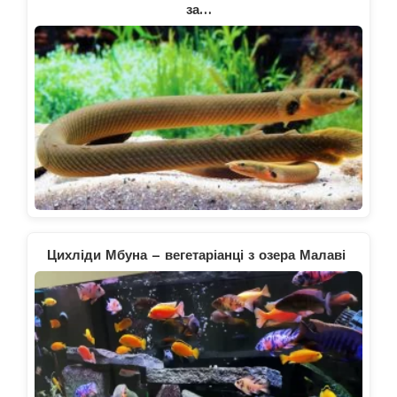
за…
Цихліди Мбуна – вегетаріанці з озера Малаві