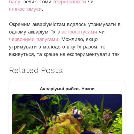
балу
, великі соми
птеригопліхти
чи
плекостомуси
.
Окремим акваріумістам вдалось утримувати в
одному акваріумі їх з
астронотусами
чи
червоними папугами
. Можливо, якщо
утримувати з молодого віку їх разом, то
вживуться, та краще не експериментувати так.
Related Posts:
Акваріумні рибки. Назви