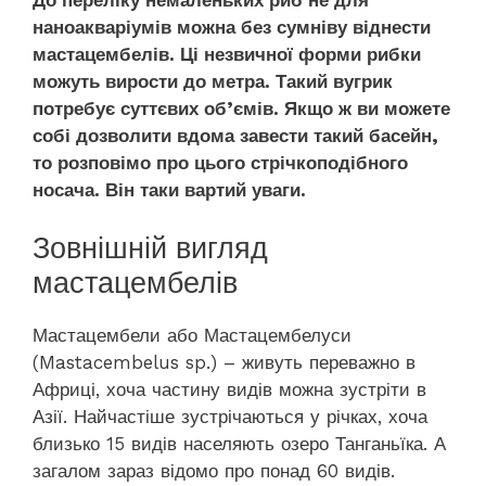
наноакваріумів можна без сумніву віднести
мастацембелів. Ці незвичної форми рибки
можуть вирости до метра. Такий вугрик
потребує суттєвих об’ємів. Якщо ж ви можете
собі дозволити вдома завести такий басейн,
то розповімо про цього стрічкоподібного
носача. Він таки вартий уваги.
Зовнішній вигляд
мастацембелів
Мастацембели або Мастацембелуси
(Mastacembelus sp.) – живуть переважно в
Африці, хоча частину видів можна зустріти в
Азії. Найчастіше зустрічаються у річках, хоча
близько 15 видів населяють озеро Танганьїка. А
загалом зараз відомо про понад 60 видів.