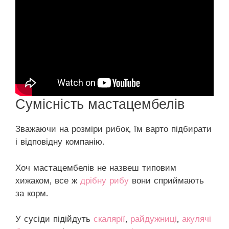
Сумісність мастацембелів
Зважаючи на розміри рибок, їм варто підбирати
і відповідну компанію.
Хоч мастацембелів не назвеш типовим
хижаком, все ж
дрібну рибу
вони сприймають
за корм.
У сусіди підійдуть
скалярії
,
райдужниці
,
акулячі