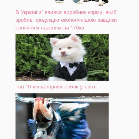
В Україні зʼявився виробник корму, який
зробив продукцію екологічнішою завдяки
сонячним панелям на 170кв
Топ 10 мініатюрних собак у світі