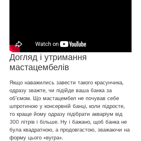
Догляд і утримання
мастацембелів
Якщо наважились завести такого красунчика,
одразу зважте, чи підійде ваша банка за
об’ємом. Що мастацембел не почував себе
шпротиною у консервній банці, коли підросте,
то краще йому одразу підібрати акваріум від
300 літрів і більше. Ну і бажано, щоб банка не
була квадратною, а продовгастою, зважаючи на
форму цього «вугра».