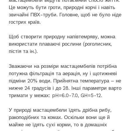
Це можуть бути гроти, природні корчі і навіть
звичайні ПВХ-труби. Головне, щоб не було ніде
гострих країв.
Щоб створити природну напівтемряву, можна
використати плаваючі рослини (роголисник,
пістія та ін.).
Зважаючи на розміри мастацембелів потрібна
потужна фільтрація та аерація, ну і щотижневі
підміни 20% води. Прийнятна температура – не
нижче 24 градусів і до 28. Інші параметри варто
тримати у межах: pH=6.0-7.0, GH=5-12.
У природі мастацембели їдять дрібна рибу,
ракоподібних та комах. Оскільки вони ще й
майже не їдять сухі корми, то в домашніх