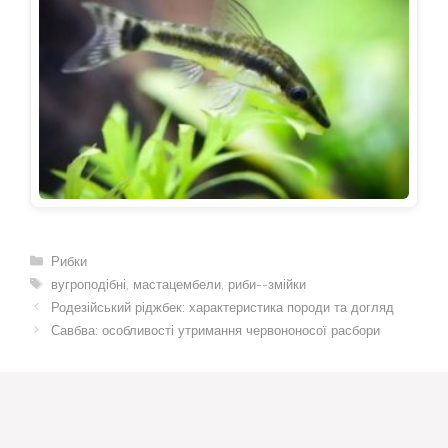
Категорії
Рибки
Позначки
вугроподібні
,
мастацембели
,
риби--змійки
Родезійський ріджбек: характеристика породи та догляд
Савбва: особливості утримання червононосої расбори