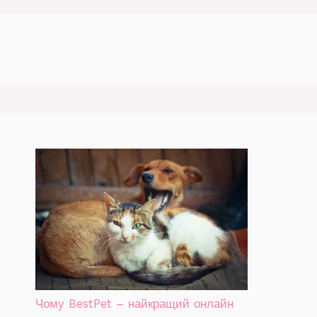
Чому BestPet – найкращий онлайн