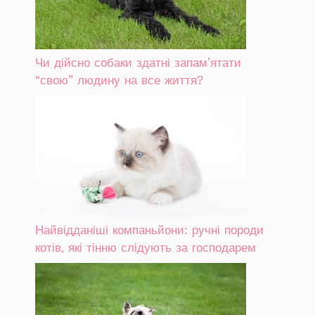
Чи дійсно собаки здатні запам’ятати
“свою” людину на все життя?
Найвідданіші компаньйони: ручні породи
котів, які тінню слідують за господарем