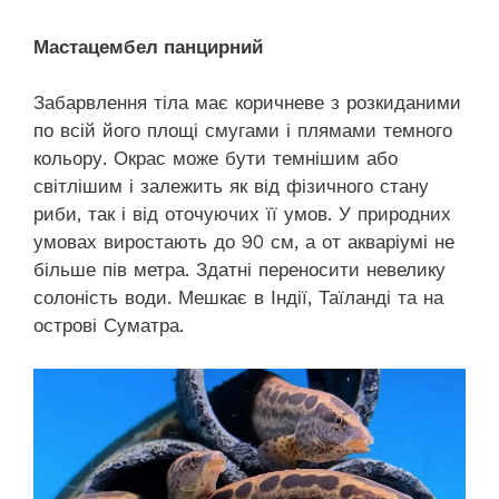
Мастацембел панцирний
Забарвлення тіла має коричневе з розкиданими
по всій його площі смугами і плямами темного
кольору. Окрас може бути темнішим або
світлішим і залежить як від фізичного стану
риби, так і від оточуючих її умов. У природних
умовах виростають до 90 см, а от акваріумі не
більше пів метра. Здатні переносити невелику
солоність води. Мешкає в Індії, Таїланді та на
острові Суматра.