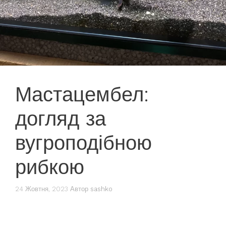
Мастацембел:
догляд за
вугроподібною
рибкою
24 Жовтня, 2023
Автор
sashko