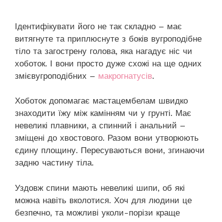
Ідентифікувати його не так складно – має
витягнуте та приплюснуте з боків вугроподібне
тіло та загострену голова, яка нагадує ніс чи
хоботок. І вони просто дуже схожі на ще одних
змієвугроподібних –
макрогнатусів
.
Хоботок допомагає мастацембелам швидко
знаходити їжу між камінням чи у грунті. Має
невеликі плавники, а спинний і анальний –
зміщені до хвостового. Разом вони утворюють
єдину площину. Пересуваються вони, згинаючи
задню частину тіла.
Уздовж спини мають невеликі шипи, об які
можна навіть вколотися. Хоч для людини це
безпечно, та можливі уколи-порізи краще