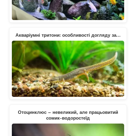
Акваріумні тритони: особливості догляду за…
Отоцинклюс – невеликий, але працьовитий
сомик-водоростеїд