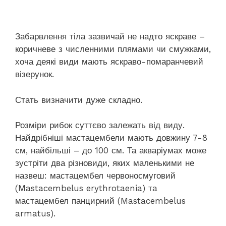
Забарвлення тіла зазвичай не надто яскраве –
коричневе з численними плямами чи смужками,
хоча деякі види мають яскраво-помаранчевий
візерунок.
Стать визначити дуже складно.
Розміри рибок суттєво залежать від виду.
Найдрібніші мастацембели мають довжину 7-8
см, найбільші – до 100 см. Та акваріумах може
зустріти два різновиди, яких маленькими не
назвеш: мастацембел червоносмуговий
(Mastacembelus erythrotaenia) та
мастацембел панцирний (Mastacembelus
armatus).