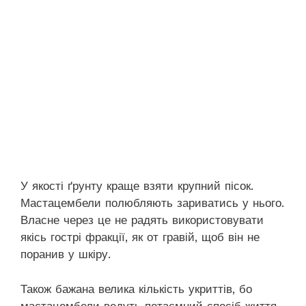
У якості ґрунту краще взяти крупний пісок.
Мастацембели полюбляють зариватись у нього.
Власне через це не радять використовувати
якісь гострі фракції, як от гравій, щоб він не
поранив у шкіру.
Також бажана велика кількість укриттів, бо
мастацембели ведуть потаємний спосіб життя.