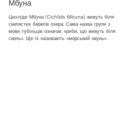
Мбуна
Цихліди Мбуна (Cichlids Mbuna) живуть біля
скелястих берегів озера. Сама назва групи з
мови тубільців означає «риби, що живуть біля
скель». Ще їх називають «морський окунь».