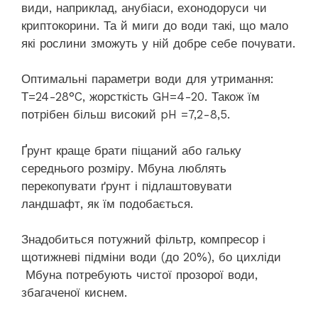
види, наприклад, анубіаси, ехонодоруси чи
криптокорини. Та й миги до води такі, що мало
які рослини зможуть у ній добре себе почувати.
Оптимальні параметри води для утримання:
Т=24-28°C, жорсткість GH=4-20. Також їм
потрібен більш високий pH =7,2-8,5.
Ґрунт краще брати піщаний або гальку
середнього розміру. Мбуна люблять
перекопувати ґрунт і підлаштовувати
ландшафт, як їм подобається.
Знадобиться потужний фільтр, компресор і
щотижневі підміни води (до 20%), бо цихліди
Мбуна потребують чистої прозорої води,
збагаченої киснем.