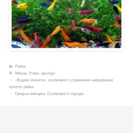
Категорії
Рибки
Позначки
Мбуна
,
Утака
,
цихліди
«Водяні оченята»: особливості утримання найдивнішої
золотої рибки
Грецька вівчарка. Особливості породи.