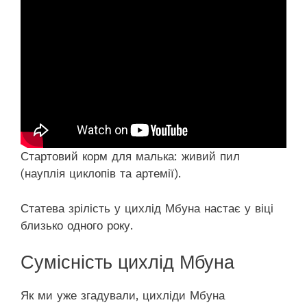
Стартовий корм для малька: живий пил
(науплія циклопів та артемії).
Статева зрілість у цихлід Мбуна настає у віці
близько одного року.
Сумісність цихлід Мбуна
Як ми уже згадували, цихліди Мбуна