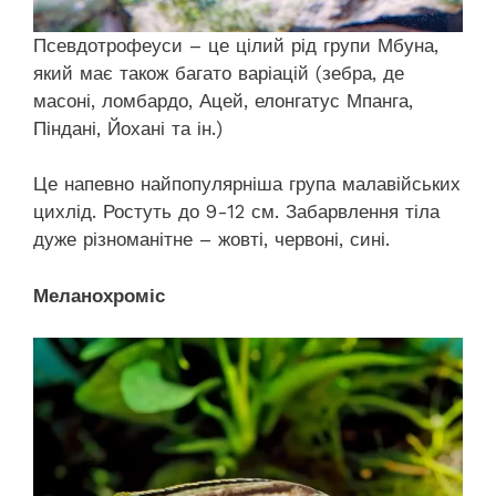
Псевдотрофеуси – це цілий рід групи Мбуна,
який має також багато варіацій (зебра, де
масоні, ломбардо, Ацей, елонгатус Мпанга,
Піндані, Йохані та ін.)
Це напевно найпопулярніша група малавійських
цихлід. Ростуть до 9-12 см. Забарвлення тіла
дуже різноманітне – жовті, червоні, сині.
Меланохроміс