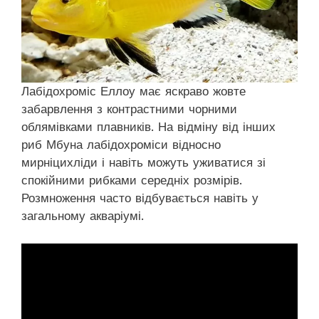
Лабідохроміс Еллоу має яскраво жовте
забарвлення з контрастними чорними
облямівками плавників. На відміну від інших
риб Мбуна лабідохроміси відносно
мирніцихліди і навіть можуть уживатися зі
спокійними рибками середніх розмірів.
Розмноження часто відбувається навіть у
загальному акваріумі.