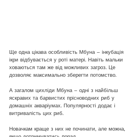
Ще одна цікава особливість Мбуна – інкубація
ікри відбувається у роті матері. Навіть мальки
ховаються там же від можливих загроз. Це
дозволяє максимально зберегти потомство.
А загалом цихліди Мбуна – одні з найбільш
яскравих та барвистих прісноводних риб у
домашніх акваріумах. Популярності додає і
витривалість цих риб.
Новачкам краще з них не починати, але можна,
якщо дотримуватись порад.