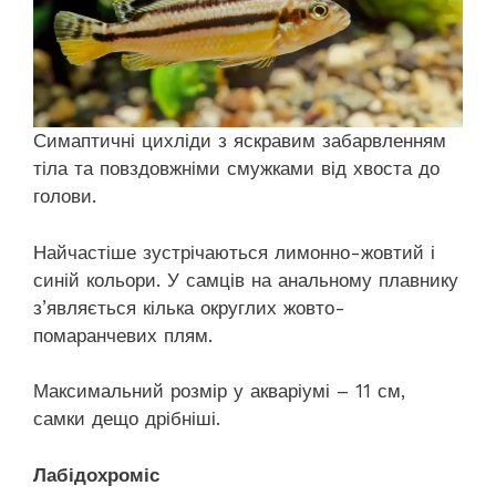
Симаптичні цихліди з яскравим забарвленням
тіла та повздовжніми смужками від хвоста до
голови.
Найчастіше зустрічаються лимонно-жовтий і
синій кольори. У самців на анальному плавнику
з’являється кілька округлих жовто-
помаранчевих плям.
Максимальний розмір у акваріумі – 11 см,
самки дещо дрібніші.
Лабідохроміс