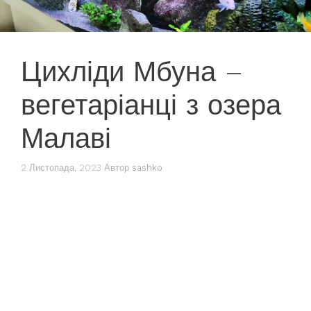
Цихліди Мбуна –
вегетаріанці з озера
Малаві
2 Листопада, 2023
Автор
sashko