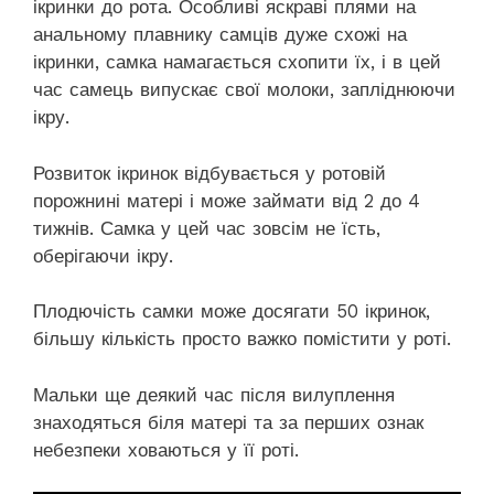
ікринки до рота. Особливі яскраві плями на
анальному плавнику самців дуже схожі на
ікринки, самка намагається схопити їх, і в цей
час самець випускає свої молоки, запліднюючи
ікру.
Розвиток ікринок відбувається у ротовій
порожнині матері і може займати від 2 до 4
тижнів. Самка у цей час зовсім не їсть,
оберігаючи ікру.
Плодючість самки може досягати 50 ікринок,
більшу кількість просто важко помістити у роті.
Мальки ще деякий час після вилуплення
знаходяться біля матері та за перших ознак
небезпеки ховаються у її роті.