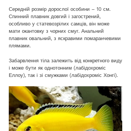
Середній розмір дорослої особини – 10 см.
Спинний плавник довгий і загострений,
особливо у статевозрілих самців, він може
мати окантовку з чорних смуг. Анальний
плавник овальний, з яскравими помаранчевими
плямами.
Забарвлення тіла залежить від конкретного виду
і може бути як однотонним (лабідохроміс
Еллоу), так і зі смужками (лабідохроміс Хонгі).