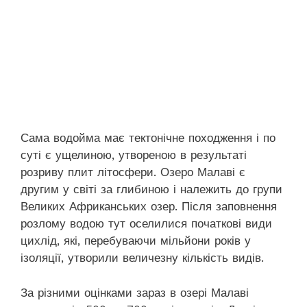
Сама водойма має тектонічне походження і по
суті є ущелиною, утвореною в результаті
розриву плит літосфери. Озеро Малаві є
другим у світі за глибиною і належить до групи
Великих Африканських озер. Після заповнення
розлому водою тут оселилися початкові види
цихлід, які, перебуваючи мільйони років у
ізоляції, утворили величезну кількість видів.
За різними оцінками зараз в озері Малаві