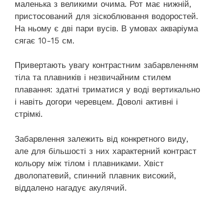
маленька з великими очима. Рот має нижній,
пристосований для зіскоблювання водоростей.
На ньому є дві пари вусів. В умовах акваріума
сягає 10-15 см.
Привертають увагу контрастним забарвленням
тіла та плавників і незвичайним стилем
плавання: здатні триматися у воді вертикально
і навіть догори черевцем. Доволі активні і
стрімкі.
Забарвлення залежить від конкретного виду,
але для більшості з них характерний контраст
кольору між тілом і плавниками. Хвіст
дволопатевий, спинний плавник високий,
віддалено нагадує акулячий.