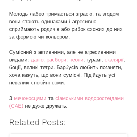
Молодь лабео тримається зграєю, та згодом
вони стають одинаками і агресивно
сприймають родичів або рибок схожих до них
за формою чи кольором.
Сумісний з активними, але не агресивними
видами:
даніо
,
расбори
,
неони
, гурамі,
скалярії
,
боції, великі тетри. Барбусів любить поганяти,
хоча кажуть, що вони сумісні. Підійдуть усі
невеликі спокійні соми.
З
мечоносцями
та
сіамськими водоростеїдами
(САЕ)
не дуже дружать.
Related Posts: