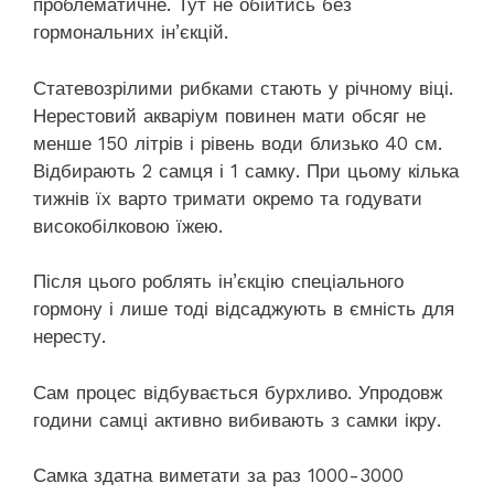
проблематичне. Тут не обійтись без
гормональних ін’єкцій.
Статевозрілими рибками стають у річному віці.
Нерестовий акваріум повинен мати обсяг не
менше 150 літрів і рівень води близько 40 см.
Відбирають 2 самця і 1 самку. При цьому кілька
тижнів їх варто тримати окремо та годувати
високобілковою їжею.
Після цього роблять ін’єкцію спеціального
гормону і лише тоді відсаджують в ємність для
нересту.
Сам процес відбувається бурхливо. Упродовж
години самці активно вибивають з самки ікру.
Самка здатна виметати за раз 1000-3000