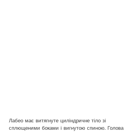
Лабео має витягнуте циліндричне тіло зі
сплющеними боками і вигнутою спиною. Голова