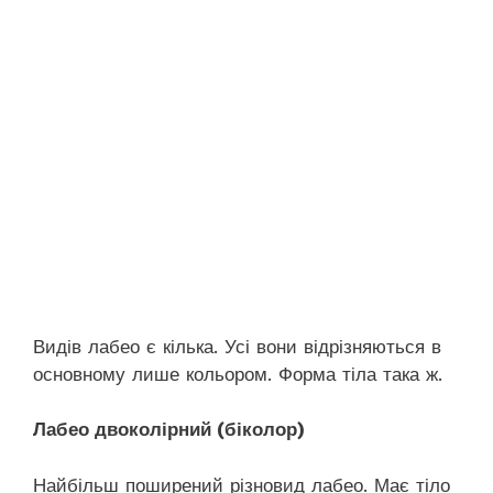
Видів лабео є кілька. Усі вони відрізняються в
основному лише кольором. Форма тіла така ж.
Лабео двоколірний (біколор)
Найбільш поширений різновид лабео. Має тіло