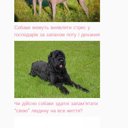
Собаки можуть виявляти стрес у
господарів за запахом поту і дихання
Чи дійсно собаки здатні запам’ятати
“свою” людину на все життя?