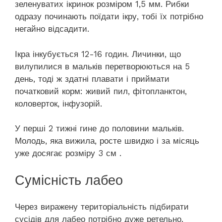
зеленуватих ікринок розміром 1,5 мм. Рибки
одразу починають поїдати ікру, тобі їх потрібно
негайно відсадити.
Ікра інкубується 12-16 годин. Личинки, що
вилупилися в мальків перетворюються на 5
день, тоді ж здатні плавати і приймати
початковий корм: живий пил, фітопланктон,
коловерток, інфузорій.
У перші 2 тижні гине до половини мальків.
Молодь, яка вижила, росте швидко і за місяць
уже досягає розміру 3 см .
Сумісність лабео
Через виражену територіальність підбирати
сусідів для лабео потрібно дуже ретельно.