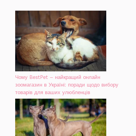
Чому BestPet – найкращий онлайн
зоомагазин в Україні: поради щодо вибору
товарів для ваших улюбленців