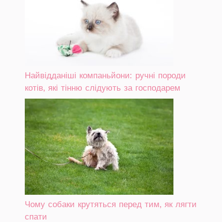
Найвідданіші компаньйони: ручні породи
котів, які тінню слідують за господарем
Чому собаки крутяться перед тим, як лягти
спати