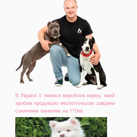
В Україні зʼявився виробник корму, який
зробив продукцію екологічнішою завдяки
сонячним панелям на 170кв