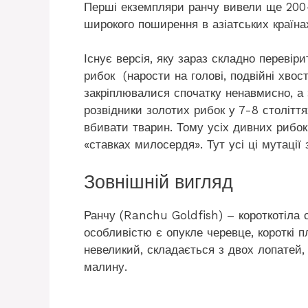
Перші екземпляри ранчу вивели ще 200-
широкого поширення в азіатських країна
Існує версія, яку зараз складно перевіри
рибок (нарости на голові, подвійні хвост
закріплювалися спочатку ненавмисно, а з
розвідники золотих рибок у 7-8 століття
вбивати тварин. Тому усіх дивних рибок
«ставках милосердя». Тут усі ці мутаці
Зовнішній вигляд
Ранчу (Ranchu Goldfish) – короткотіла с
особливістю є опукле черевце, короткі пл
невеликий, складається з двох лопатей, 
малину.