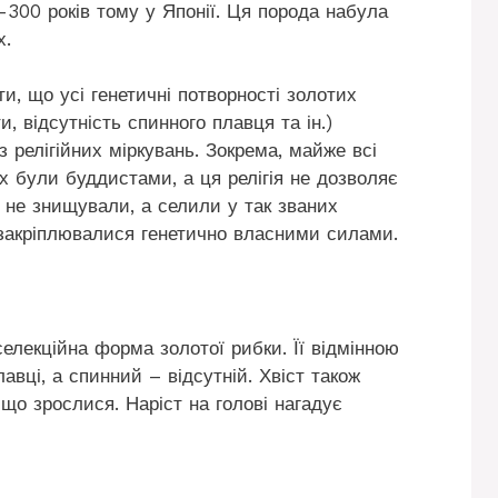
300 років тому у Японії. Ця порода набула
х.
ти, що усі генетичні потворності золотих
и, відсутність спинного плавця та ін.)
 релігійних міркувань. Зокрема, майже всі
х були буддистами, а ця релігія не дозволяє
 не знищували, а селили у так званих
ї закріплювалися генетично власними силами.
елекційна форма золотої рибки. Її відмінною
авці, а спинний – відсутній. Хвіст також
що зрослися. Наріст на голові нагадує