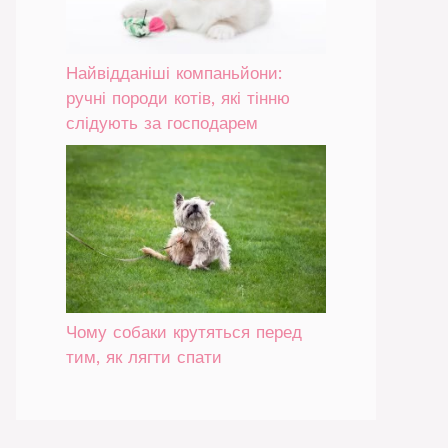
Найвідданіші компаньйони:
ручні породи котів, які тінню
слідують за господарем
Чому собаки крутяться перед
тим, як лягти спати