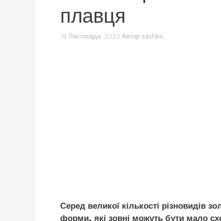
плавця
18 Листопада, 2023
Автор
sashko
Серед великої кількості різновидів зо
форми, які зовні можуть бути мало сх