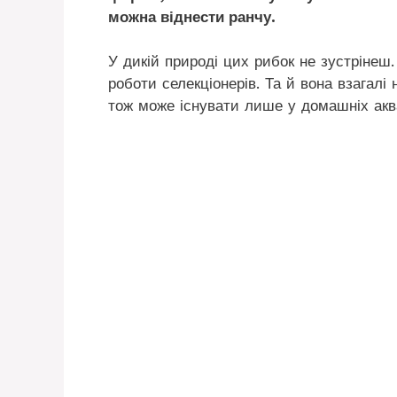
можна віднести ранчу.
У дикій природі цих рибок не зустрінеш
роботи селекціонерів. Та й вона взагалі
тож може існувати лише у домашніх акв