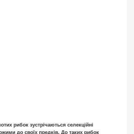
лотих рибок зустрічаються селекційні
ожими до своїх предків. До таких рибок