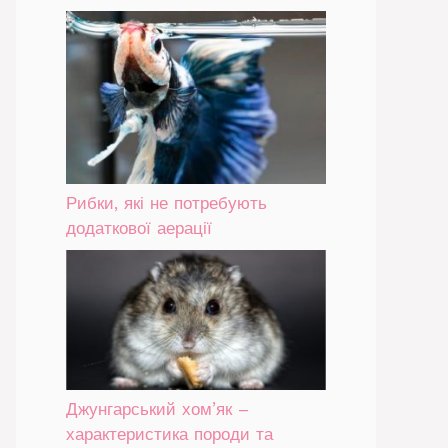
Рибки, які не потребують
додаткової аерації
Джунгарський хом’як –
характеристика породи та