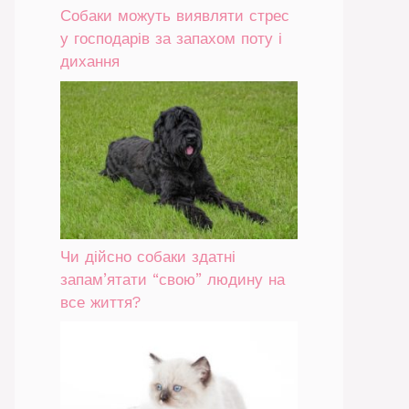
Собаки можуть виявляти стрес
у господарів за запахом поту і
дихання
Чи дійсно собаки здатні
запам’ятати “свою” людину на
все життя?