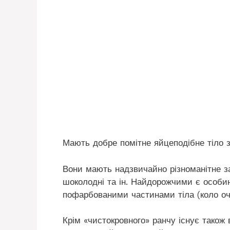
Мають добре помітне яйцеподібне тіло 
Вони мають надзвичайно різноманітне заб
шоколодні та ін. Найдорожчими є особи
пофарбованими частинами тіла (коло оче
Крім «чистокровного» ранчу існує також в