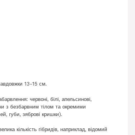
завдовжки 13-15 см.
арвлення: червоні, білі, апельсинові,
ни з безбарвним тілом та окремими
й, губи, зяброві кришки).
елика кількість гібридів, наприклад, відомий