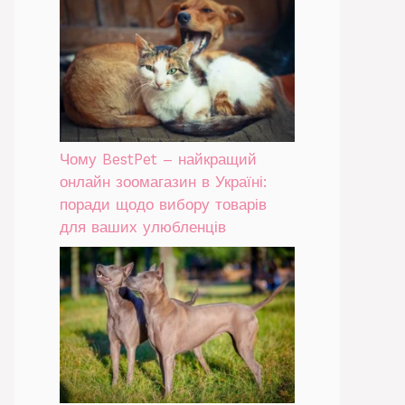
Чому BestPet – найкращий
онлайн зоомагазин в Україні:
поради щодо вибору товарів
для ваших улюбленців