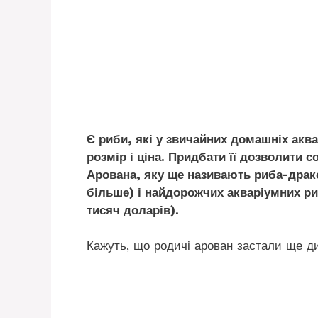
Є риби, які у звичайних домашніх акв
розмір і ціна. Придбати її дозволити с
Арована, яку ще називають риба-драко
більше) і найдорожчих акваріумних ри
тисяч доларів).
Кажуть, що родичі арован застали ще ди