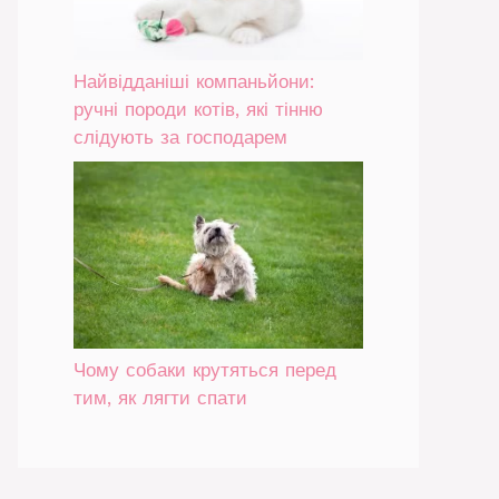
Найвідданіші компаньйони:
ручні породи котів, які тінню
слідують за господарем
Чому собаки крутяться перед
тим, як лягти спати