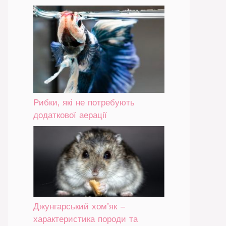
Рибки, які не потребують
додаткової аерації
Джунгарський хом’як –
характеристика породи та