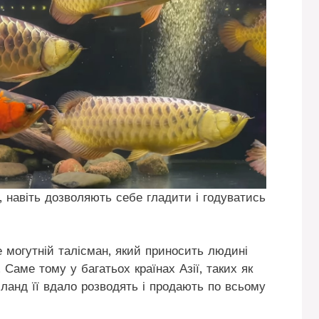
 навіть дозволяють себе гладити і годуватись
 могутній талісман, який приносить людині
 Саме тому у багатьох країнах Азії, таких як
айланд її вдало розводять і продають по всьому