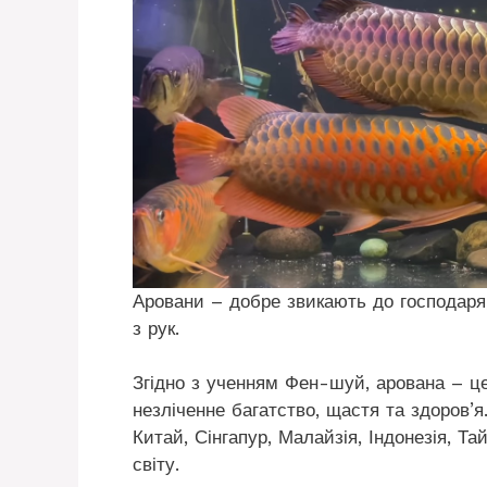
Аровани – добре звикають до господаря,
з рук.
Згідно з ученням Фен-шуй, арована – це
незліченне багатство, щастя та здоров’я.
Китай, Сінгапур, Малайзія, Індонезія, Т
світу.