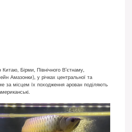
 Китаю, Бірми, Північного В’єтнаму,
сейн Амазонки), у річках центральної та
аме за місцем їх походження арован поділяють
 американські.