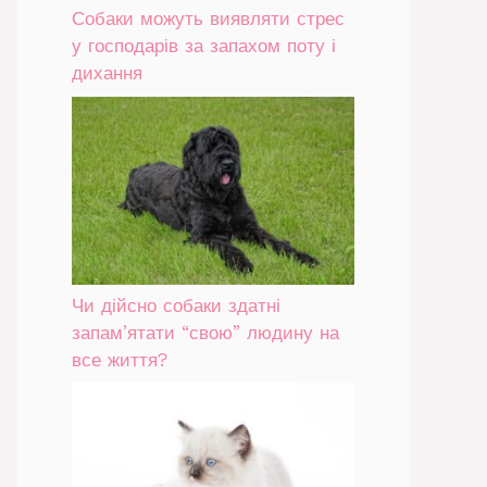
Собаки можуть виявляти стрес
у господарів за запахом поту і
дихання
Чи дійсно собаки здатні
запам’ятати “свою” людину на
все життя?