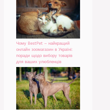
Чому BestPet – найкращий
онлайн зоомагазин в Україні:
поради щодо вибору товарів
для ваших улюбленців