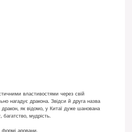
істичними властивостями через свій
ьно нагадує дракона. Звідси й друга назва
 дракон, як відомо, у Китаї дуже шанована
, багатство, мудрість.
 формі аровани.