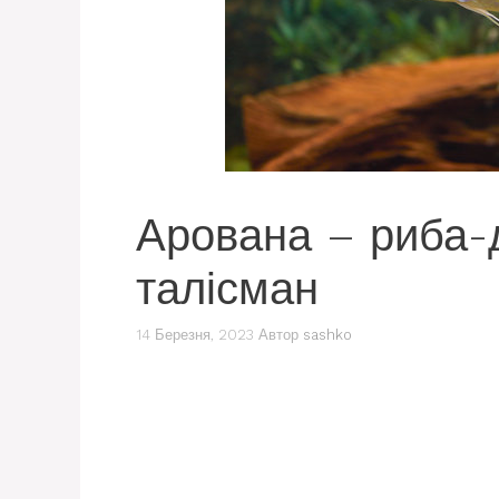
Арована – риба-
талісман
14 Березня, 2023
Автор
sashko