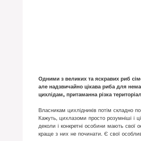
Одними з великих та яскравих риб сім
але надзвичайно цікава риба для нема
цихлідам, притаманна різка територіал
Власникам цихлідників потім складно п
Кажуть, цихлазоми просто розумніші і ці
деколи і конкретні особини мають свої 
краще з них не починати. Є свої особлив