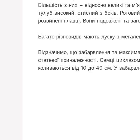
Більшість з них – відносно великі та м’
тулуб високий, стислий з боків. Ротовий
розвинені плавці. Вони подовжені та заго
Багато різновидів мають луску з метал
Відзначимо, що забарвлення та максимал
статевої приналежності. Самці цихлазом
коливаються від 10 до 40 см. У забарвл