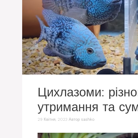
Цихлазоми: різно
утримання та сум
29 Квітня, 2023
Автор
sashko