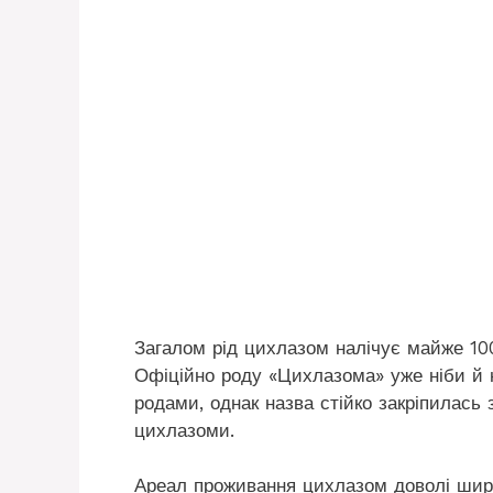
Загалом рід цихлазом налічує майже 100
Офіційно роду «Цихлазома» уже ніби й н
родами, однак назва стійко закріпилась 
цихлазоми.
Ареал проживання цихлазом доволі шир