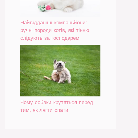
Найвідданіші компаньйони:
ручні породи котів, які тінню
слідують за господарем
Чому собаки крутяться перед
тим, як лягти спати