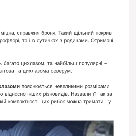
міцна, справжня броня. Такий щільний покрив
рофлорі, та і в сутичках з родичами. Отримані
ь багато цихлазом, та найбільш популярні –
нтова та цихлазома северум.
хлазоми
пояснюється невеликими розмірами
ю відносно інших різновидів. Назвали її так за
акій компактності цих рибок можна тримати і у