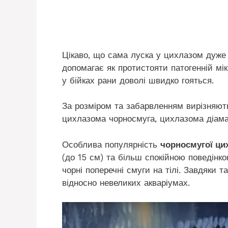
Цікаво, що сама луска у цихлазом дуже 
допомагає як протистояти патогенній мік
у бійках рани доволі швидко гояться.
За розміром та забарвленням вирізняют
цихлазома чорносмуга, цихлазома діама
Особлива популярність
чорносмугої ци
(до 15 см) та більш спокійною поведінко
чорні поперечні смуги на тілі. Завдяки т
відносно невеликих акваріумах.