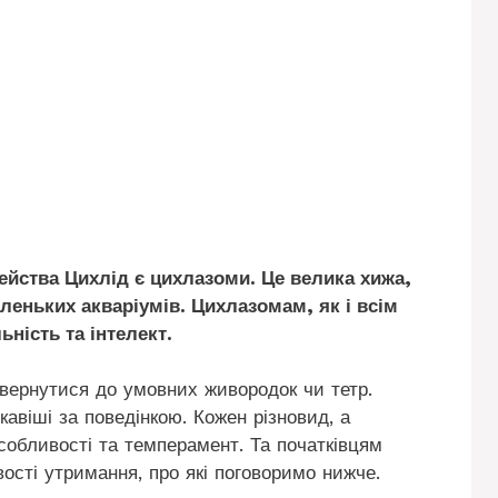
ейства Цихлід є цихлазоми. Це велика хижа,
леньких акваріумів. Цихлазомам, як і всім
ьність та інтелект.
овернутися до умовних живородок чи тетр.
кавіші за поведінкою. Кожен різновид, а
особливості та темперамент. Та початківцям
ості утримання, про які поговоримо нижче.