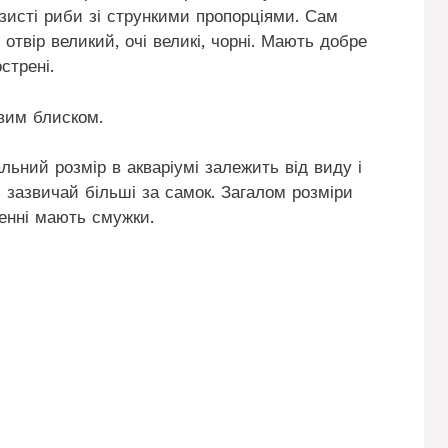
язисті риби зі стрункими пропорціями. Сам
 отвір великий, очі великі, чорні. Мають добре
стрені.
евим блиском.
ьний розмір в акваріумі залежить від виду і
 зазвичай більші за самок. Загалом розміри
енні мають смужки.