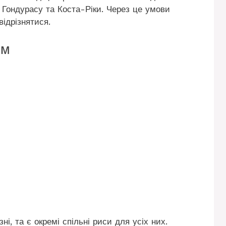
, Гондурасу та Коста-Ріки. Через це умови
ідрізнятися.
ом
і, та є окремі спільні риси для усіх них.