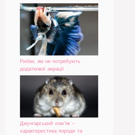
Рибки, які не потребують
додаткової аерації
Джунгарський хом’як –
характеристика породи та