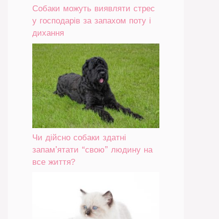
Собаки можуть виявляти стрес
у господарів за запахом поту і
дихання
Чи дійсно собаки здатні
запам’ятати “свою” людину на
все життя?