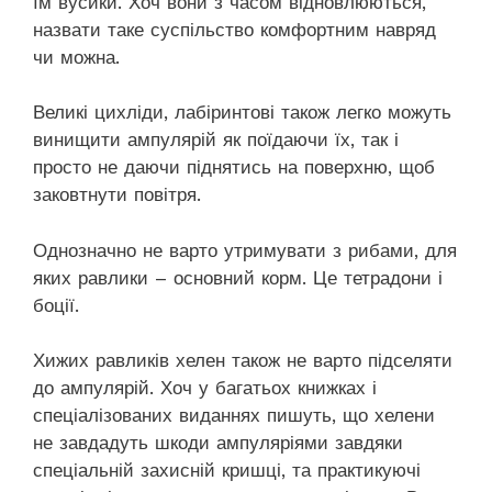
їм вусики. Хоч вони з часом відновлюються,
назвати таке суспільство комфортним навряд
чи можна.
Великі цихліди, лабіринтові також легко можуть
винищити ампулярій як поїдаючи їх, так і
просто не даючи піднятись на поверхню, щоб
заковтнути повітря.
Однозначно не варто утримувати з рибами, для
яких равлики – основний корм. Це тетрадони і
боції.
Хижих равликів хелен також не варто підселяти
до ампулярій. Хоч у багатьох книжках і
спеціалізованих виданнях пишуть, що хелени
не завдадуть шкоди ампуляріями завдяки
спеціальній захисній кришці, та практикуючі