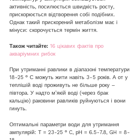
активність, посилюється швидкість росту,
прискорюється відтворення собі подібних.
Однак такий прискорений метаболізм має і
мінуси: скорочується термін життя.
Також читайте:
16 цікавих фактів про
акваріумних рибок
При утриманні равлики в діапазоні температури
18-25 ° С можуть жити навіть 3-5 років. А от у
теплішій воді проживуть не більше року –
півтора. У надто м’якій воді (через брак
кальцію) раковини равликів руйнуються і вони
гинуть.
Оптимальні параметри води для утримання
ампулярій: Т = 23-25 ° C, рН = 6.5-7.8, GH = 8-
18.