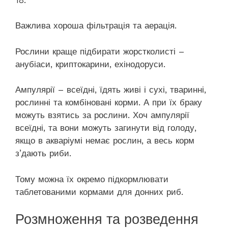
Важлива хороша фільтрація та аерація.
Рослини краще підбирати жорстколисті –
анубіаси, криптокарини, ехінодоруси.
Ампулярії – всеїдні, їдять живі і сухі, тваринні,
рослинні та комбіновані корми. А при їх браку
можуть взятись за рослини. Хоч ампулярії
всеїдні, та вони можуть загинути від голоду,
якщо в акваріумі немає рослин, а весь корм
з’дають риби.
Тому можна їх окремо підкормлювати
таблетованими кормами для донних риб.
Розмноження та розведення