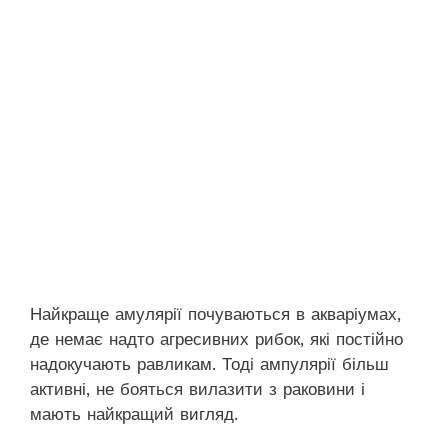
Найкраще амулярії почуваються в акваріумах,
де немає надто агресивних рибок, які постійно
надокучають равликам. Тоді ампулярії більш
активні, не бояться вилазити з раковини і
мають найкращий вигляд.