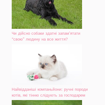
Чи дійсно собаки здатні запам’ятати
“свою” людину на все життя?
Найвідданіші компаньйони: ручні породи
котів, які тінню слідують за господарем