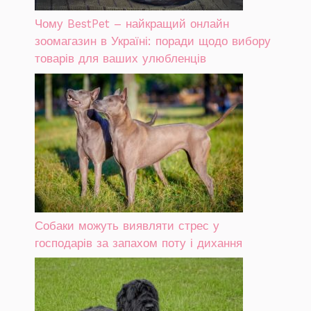
Чому BestPet – найкращий онлайн
зоомагазин в Україні: поради щодо вибору
товарів для ваших улюбленців
Собаки можуть виявляти стрес у
господарів за запахом поту і дихання