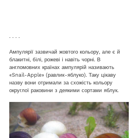
. . . .
Ампулярії зазвичай жовтого кольору, але є й
блакитні, білі, рожеві і навіть чорні. В
англомовних країнах ампулярій називають
«Snail-Apple» (равлик-яблуко). Таку цікаву
назву вони отримали за схожість кольору
округлої раковини з деякими сортами яблук.