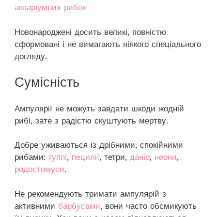
акваріумних рибок
Новонароджені досить великі, повністю
сформовані і не вимагають ніякого спеціального
догляду.
Сумісність
Ампулярії не можуть завдати шкоди жодній
рибі, зате з радістю скуштують мертву.
Добре уживаються із дрібними, спокійними
рибами:
гуппі
,
пецилії
, тетри,
даніо
,
неони
,
родостомуси
.
Не рекомендують тримати ампулярій з
активними
барбусами
, вони часто обсмикують