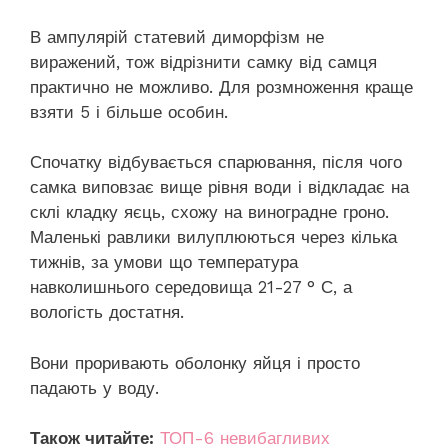
В ампулярій статевий диморфізм не
виражений, тож відрізнити самку від самця
практично не можливо. Для розмноження краще
взяти 5 і більше особин.
Спочатку відбувається спарювання, після чого
самка виповзає вище рівня води і відкладає на
склі кладку яєць, схожу на виноградне гроно.
Маленькі равлики вилуплюються через кілька
тижнів, за умови що температура
навколишнього середовища 21-27 ° С, а
вологість достатня.
Вони проривають оболонку яйця і просто
падають у воду.
Також читайте:
ТОП-6 невибагливих