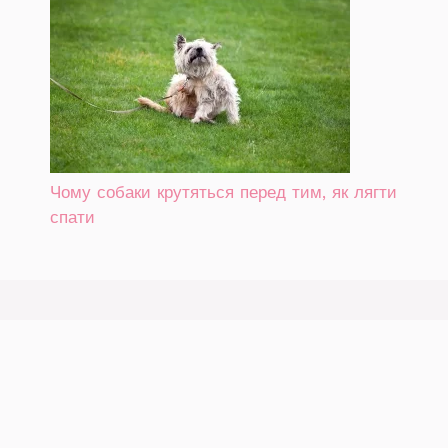
Чому собаки крутяться перед тим, як лягти
спати