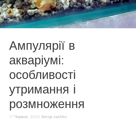
Ампулярії в
акваріумі:
особливості
утримання і
розмноження
17 Червня, 2020
Автор
sashko