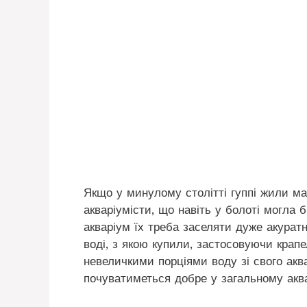
Якщо у минулому столітті гуппі жили м
акваріумісти, що навіть у болоті могла 
акваріум їх треба заселяти дуже акуратн
воді, з якою купили, застосовуючи кра
невеличкими порціями воду зі свого аква
почуватиметься добре у загальному аква