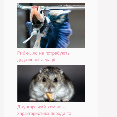
Рибки, які не потребують
додаткової аерації
Джунгарський хом’як –
характеристика породи та