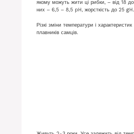
якому можуть жити ці рибки, – від 18 д
них – 6,5 – 8,5 pH, жорсткість до 25 gH.
Різкі зміни температури і характеристик
плавників самців.
Живуть 2-3 роки. Усе залежить від темп