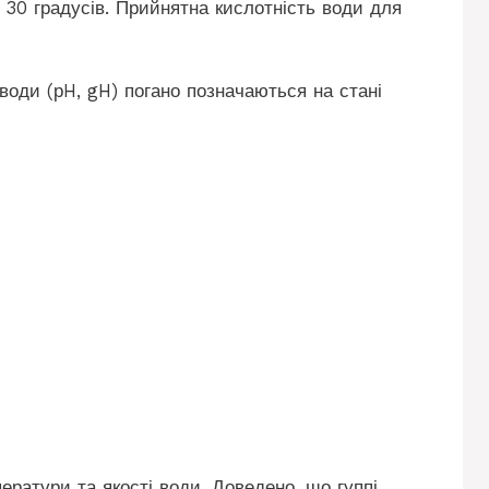
о 30 градусів. Прийнятна кислотність води для
 води (рH, gH) погано позначаються на стані
ератури та якості води. Доведено, що гуппі