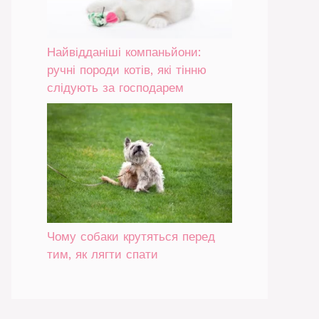
Найвідданіші компаньйони:
ручні породи котів, які тінню
слідують за господарем
Чому собаки крутяться перед
тим, як лягти спати