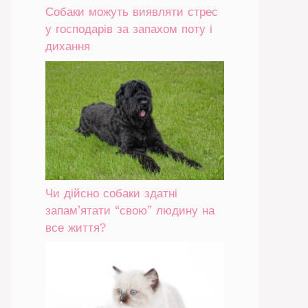
Собаки можуть виявляти стрес
у господарів за запахом поту і
дихання
Чи дійсно собаки здатні
запам’ятати “свою” людину на
все життя?