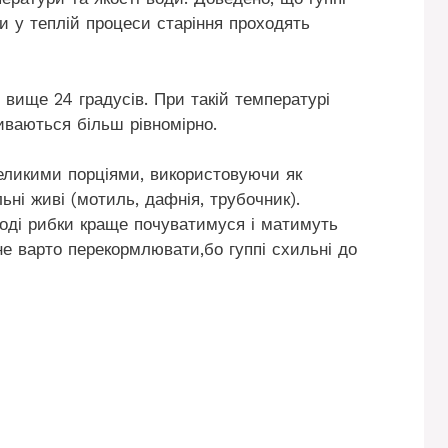
ки у теплій процеси старіння проходять
вище 24 градусів. При такій температурі
иваються більш рівномірно.
великими порціями, використовуючи як
льні живі (мотиль, дафнія, трубочник).
тоді рибки краще почуватимуся і матимуть
не варто перекормлювати,бо гуппі схильні до