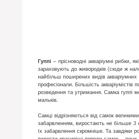
Гуппі
– прісноводні акваріумні рибки, як
зараховують до живородків (сюди ж належ
найбільш поширених видів акваріумних ри
професіонали. Більшість акваріумістів п
розведення та утримання. Самка гуппі 
мальків.
Самці відрізняються від самок великими
забарвленням, виростають не більше 3 
їх забарвлення скромніше. Та завдяки р
вивести красивіші породи самок – вони