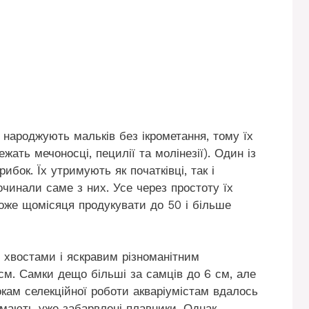
і народжують мальків без ікрометання, тому їх
ать мечоносці, пецилії та молінезії). Один із
бок. Їх утримують як початківці, так і
очинали саме з них. Усе через простоту їх
може щомісяця продукувати до 50 і більше
 хвостами і яскравим різноманітним
см. Самки дещо більші за самців до 6 см, але
окам селекційної роботи акваріумістам вдалось
 мають уже забарвлені плавники. Однак