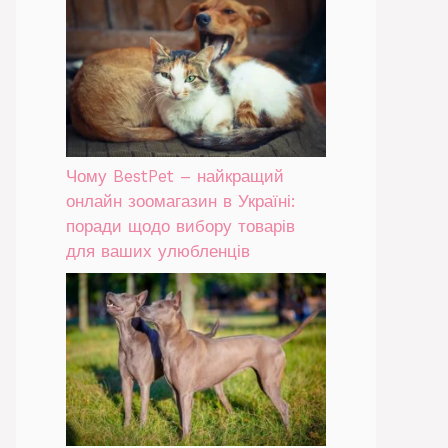
Чому BestPet – найкращий
онлайн зоомагазин в Україні:
поради щодо вибору товарів
для ваших улюбленців