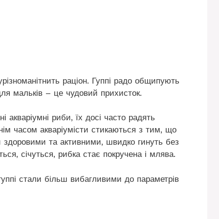
урізноманітнить раціон. Гуппі радо общипують
для мальків – це чудовий прихисток.
і акваріумні риби, їх досі часто радять
нім часом акваріумісти стикаються з тим, що
и здоровими та активними, швидко гинуть без
ся, січуться, рибка стає покручена і млява.
 гуппі стали більш вибагливими до параметрів