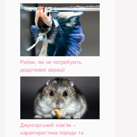
Рибки, які не потребують
додаткової аерації
Джунгарський хом’як –
характеристика породи та