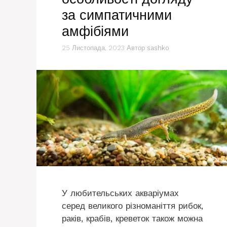
за симпатичними
амфібіями
25 Листопада, 2023
Автор
sashko
У любительських акваріумах
серед великого різноманіття рибок,
раків, крабів, креветок також можна