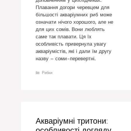
доповненням у цихлідниках.
Плавання догори черевцем для
більшості акваріумних риб може
означати нічого хорошого, але не
для цих сомів. Вони люблять
саме так плавати. Ця їх
особливість привернула увагу
акваріумістів, які і дали їм другу
назву – соми-перевертні.
Категорії
Рибки
Акваріумні тритони:
особливості догляду