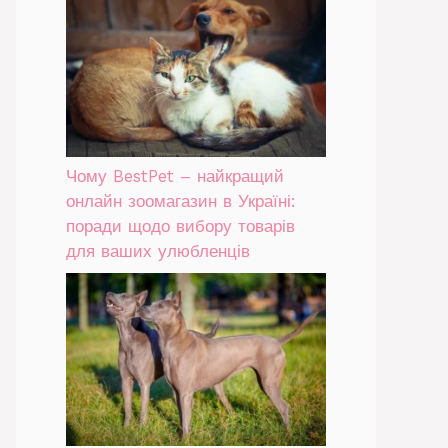
Чому BestPet – найкращий
онлайн зоомагазин в Україні:
поради щодо вибору товарів
для ваших улюбленців