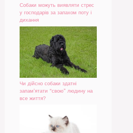
Собаки можуть виявляти стрес
у господарів за запахом поту і
дихання
Чи дійсно собаки здатні
запам’ятати “свою” людину на
все життя?