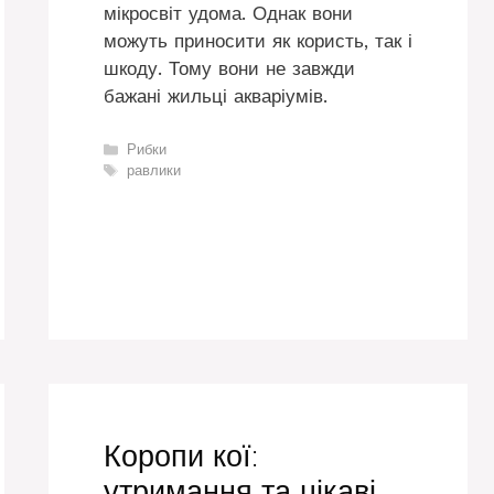
мікросвіт удома. Однак вони
можуть приносити як користь, так і
шкоду. Тому вони не завжди
бажані жильці акваріумів.
Категорії
Рибки
Позначки
равлики
Коропи кої:
утримання та цікаві