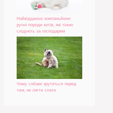
Найвідданіші компаньйони:
ручні породи котів, які тінню
слідують за господарем
Чому собаки крутяться перед
тим, як лягти спати