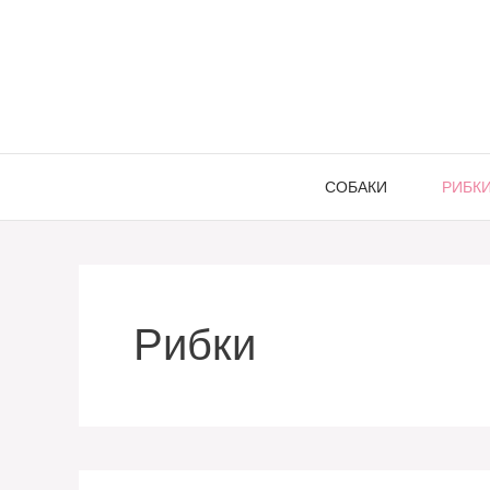
Перейти
до
вмісту
СОБАКИ
РИБК
Рибки