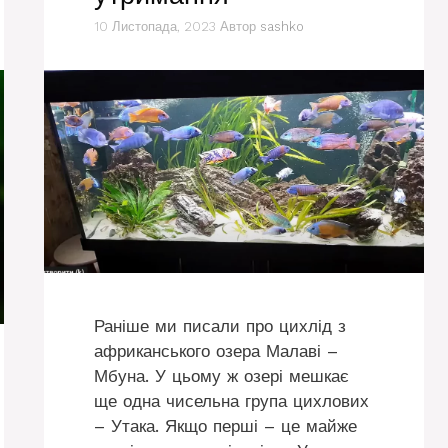
10 Листопада, 2023
Автор
sashko
Раніше ми писали про цихлід з
африканського озера Малаві –
Мбуна. У цьому ж озері мешкає
ще одна чисельна група цихлових
– Утака. Якщо перші – це майже