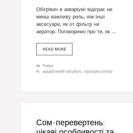
Обігрівач в акваріумі відіграє не
менш важливу роль, ніж інші
аксесуари, як от фільтр чи
аератор. Поговоримо про те, як …
READ MORE
Категорії
Рибки
Позначки
акваріумний обігрівач
,
терморегулятор
Сом-перевертень:
цікаві особливості та