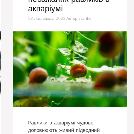
акваріумі
28 Листопада, 2023
Автор
sashko
Равлики в акваріумі чудово
доповнюють живий підводний