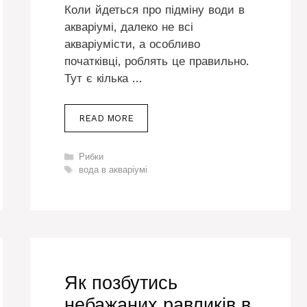
Коли йдеться про підміну води в
акваріумі, далеко не всі
акваріумісти, а особливо
початківці, роблять це правильно.
Тут є кілька …
READ MORE
Категорії
Рибки
Позначки
вода в акваріумі
Як позбутись
небажаних равликів в