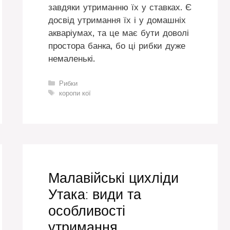
завдяки утриманню їх у ставках. Є
досвід утримання їх і у домашніх
акваріумах, та це має бути доволі
простора банка, бо ці рибки дуже
немаленькі.
Категорії
Рибки
Позначки
коропи кої
Малавійські цихліди
Утака: види та
особливості
утримання