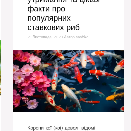
факти про
популярних
ставкових риб
21 Листопада, 2023
Автор
sashko
Коропи кої (коі) доволі відомі