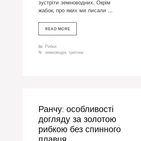
зустріти земноводних. Окрім
жабок, про яких ми писали …
READ MORE
Категорії
Рибки
Позначки
земноводні
,
тритони
Ранчу: особливості
догляду за золотою
рибкою без спинного
плавця