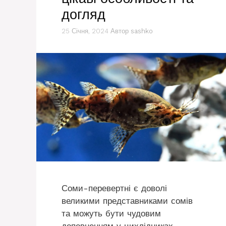
догляд
25 Січня, 2024
Автор
sashko
Соми-перевертні є доволі
великими представниками сомів
та можуть бути чудовим