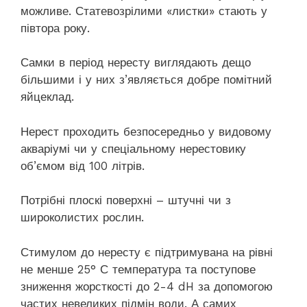
можливе. Статевозрілими «листки» стають у
півтора року.
Самки в період нересту виглядають дещо
більшими і у них з’являється добре помітний
яйцеклад.
Нерест проходить безпосередньо у видовому
акваріумі чи у спеціальному нерестовику
об’ємом від 100 літрів.
Потрібні плоскі поверхні – штучні чи з
широколистих рослин.
Стимулом до нересту є підтримувана на рівні
не менше 25° С температура та поступове
зниження жорсткості до 2-4 dH за допомогою
частих невеликих підмін води. А самих