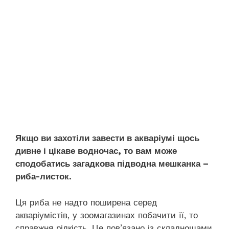
Якщо ви захотіли завести в акваріумі щось
дивне і цікаве водночас, то вам може
сподобатись загадкова підводна мешканка –
риба-листок.
Ця риба не надто поширена серед
акваріумістів, у зоомагазинах побачити її, то
справжня рідкість. Це пов’язано із складнощами