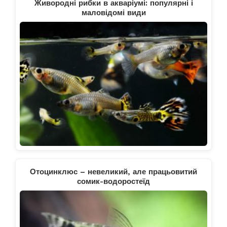
Живородні рибки в акваріумі: популярні і
маловідомі види
Отоцинклюс – невеликий, але працьовитий
сомик-водоростеїд