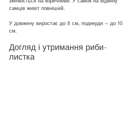
змінюється на коричневе. У самок на відміну
самців живіт повніший.
У довжину виростає до 8 см, подекуди – до 10
см.
Догляд і утримання риби-
листка