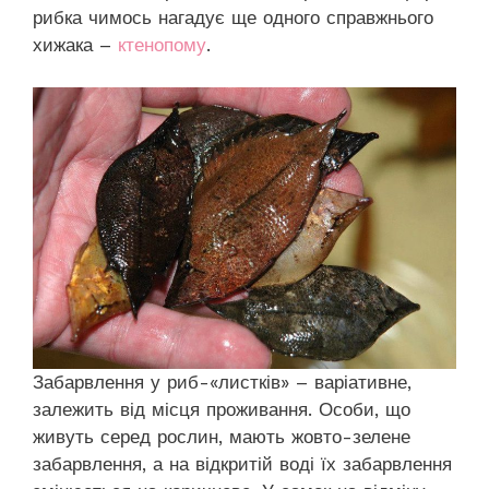
рибка чимось нагадує ще одного справжнього
хижака –
ктенопому
.
Забарвлення у риб-«листків» – варіативне,
залежить від місця проживання. Особи, що
живуть серед рослин, мають жовто-зелене
забарвлення, а на відкритій воді їх забарвлення