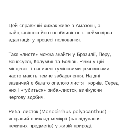
Цей справжній хижак живе в Амазонії, а
найцікавішою його особливістю є неймовірна
адаптація у процесі полювання.
Таке «листя» можна знайти у Бразилії, Перу,
Венесуелі, Колумбії та Болівії. Річки у цій
місцевості насичені гуміновими речовинами,
часто мають темне забарвлення. На дні
зазвичай є багато опалого листя і корчів. Серед
них і «губиться» риба-листок, вичікуючи
чергову здобич.
Риба-листок (Monocirrhus polyacanthus) –
яскравий приклад мімікрії (наслідування
неживих предметів) у живій природі.