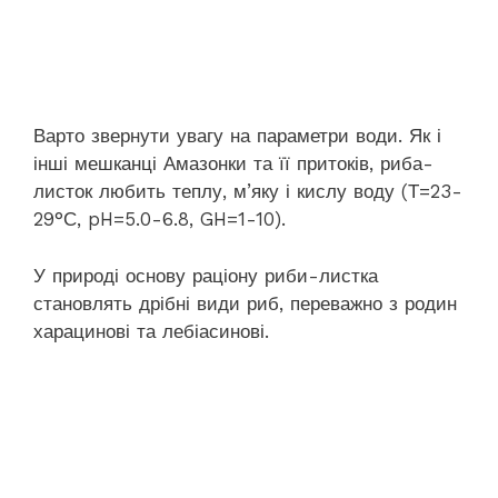
Варто звернути увагу на параметри води. Як і
інші мешканці Амазонки та її притоків, риба-
листок любить теплу, м’яку і кислу воду (Т=23-
29°С, pH=5.0-6.8, GH=1-10).
У природі основу раціону риби-листка
становлять дрібні види риб, переважно з родин
харацинові та лебіасинові.