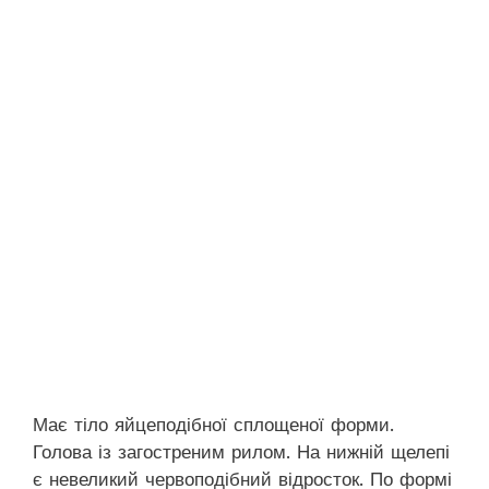
Має тіло яйцеподібної сплощеної форми.
Голова із загостреним рилом. На нижній щелепі
є невеликий червоподібний відросток. По формі