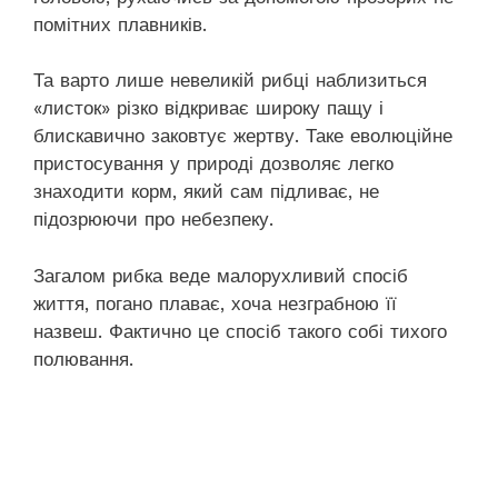
помітних плавників.
Та варто лише невеликій рибці наблизиться
«листок» різко відкриває широку пащу і
блискавично заковтує жертву. Таке еволюційне
пристосування у природі дозволяє легко
знаходити корм, який сам підливає, не
підозрюючи про небезпеку.
Загалом рибка веде малорухливий спосіб
життя, погано плаває, хоча незграбною її
назвеш. Фактично це спосіб такого собі тихого
полювання.