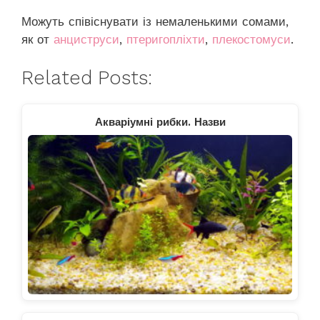
Можуть співіснувати із немаленькими сомами,
як от
анциструси
,
птеригопліхти
,
плекостомуси
.
Related Posts:
Акваріумні рибки. Назви