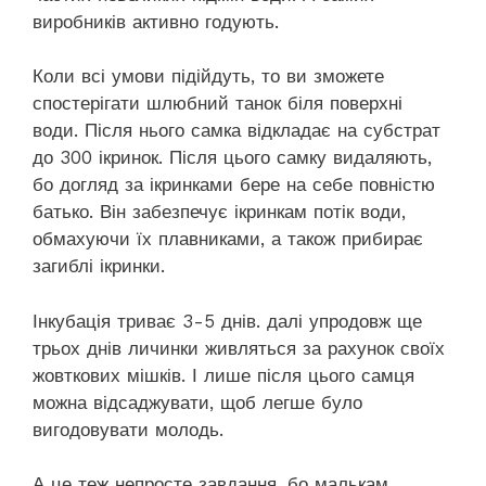
виробників активно годують.
Коли всі умови підійдуть, то ви зможете
спостерігати шлюбний танок біля поверхні
води. Після нього самка відкладає на субстрат
до 300 ікринок. Після цього самку видаляють,
бо догляд за ікринками бере на себе повністю
батько. Він забезпечує ікринкам потік води,
обмахуючи їх плавниками, а також прибирає
загиблі ікринки.
Інкубація триває 3-5 днів. далі упродовж ще
трьох днів личинки живляться за рахунок своїх
жовткових мішків. І лише після цього самця
можна відсаджувати, щоб легше було
вигодовувати молодь.
А це теж непросте завдання, бо малькам