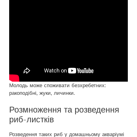
Молодь може споживати безхребетних:
ракоподібні, жуки, личинки.
Розмноження та розведення
риб-листків
Розведення таких риб у домашньому акваріумі