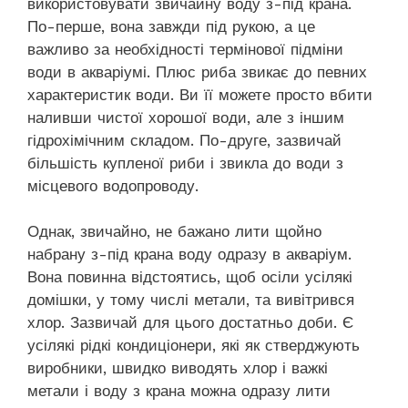
використовувати звичайну воду з-під крана.
По-перше, вона завжди під рукою, а це
важливо за необхідності термінової підміни
води в акваріумі. Плюс риба звикає до певних
характеристик води. Ви її можете просто вбити
наливши чистої хорошої води, але з іншим
гідрохімічним складом. По-друге, зазвичай
більшість купленої риби і звикла до води з
місцевого водопроводу.
Однак, звичайно, не бажано лити щойно
набрану з-під крана воду одразу в акваріум.
Вона повинна відстоятись, щоб осіли усілякі
домішки, у тому числі метали, та вивітрився
хлор. Зазвичай для цього достатньо доби. Є
усілякі рідкі кондиціонери, які як стверджують
виробники, швидко виводять хлор і важкі
метали і воду з крана можна одразу лити