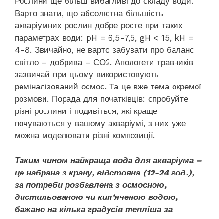
Рослини ще більш вибагливі до складу води.
Варто знати, що абсолютна більшість
акваріумних рослин добре росте при таких
параметрах води: pH = 6,5-7,5, gH < 15, kH =
4-8. Звичайно, не варто забувати про баланс
світло – добрива – СО2. Апологети травників
зазвичай при цьому використовують
реміналізований осмос. Та це вже тема окремої
розмови. Порада для початківців: спробуйте
різні рослини і подивіться, які краще
почуваються у вашому акваріумі, з них уже
можна моделювати різні композиції.
Таким чином найкраща вода для акваріума –
це набрана з крану, відстояна (12-24 год.),
за потреби розбавлена з осмосною,
дистильованою чи кип’яченою водою,
бажано на кілька градусів тепліша за