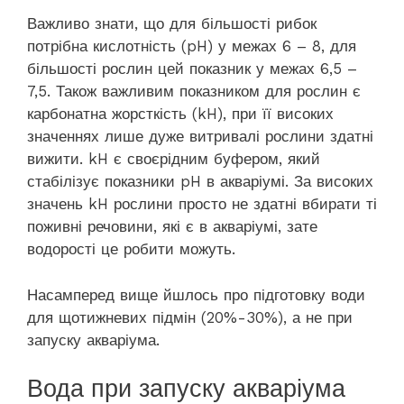
Важливо знати, що для більшості рибок
потрібна кислотність (pH) у межах 6 – 8, для
більшості рослин цей показник у межах 6,5 –
7,5. Також важливим показником для рослин є
карбонатна жорсткість (kH), при її високих
значеннях лише дуже витривалі рослини здатні
вижити. kH є своєрідним буфером, який
стабілізує показники pH в акваріумі. За високих
значень kH рослини просто не здатні вбирати ті
поживні речовини, які є в акваріумі, зате
водорості це робити можуть.
Насамперед вище йшлось про підготовку води
для щотижневих підмін (20%-30%), а не при
запуску акваріума.
Вода при запуску акваріума