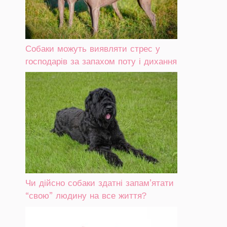
Собаки можуть виявляти стрес у
господарів за запахом поту і дихання
Чи дійсно собаки здатні запам’ятати
“свою” людину на все життя?