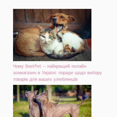
Чому BestPet – найкращий онлайн
зоомагазин в Україні: поради щодо вибору
товарів для ваших улюбленців