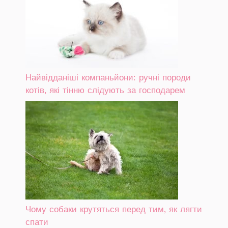
Найвідданіші компаньйони: ручні породи
котів, які тінню слідують за господарем
Чому собаки крутяться перед тим, як лягти
спати