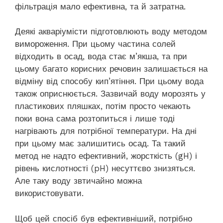
фільтрація мало ефективна, та й затратна.
Деякі акваріумісти підготовлюють воду методом
вимороження. При цьому частина солей
відходить в осад, вода стає м’якша, та при
цьому багато корисних речовин залишається на
відміну від способу кип’ятіння. При цьому вода
також оприснюється. Зазвичай воду морозять у
пластикових пляшках, потім просто чекають
поки вона сама розтопиться і лише тоді
нагрівають для потрібної температури. На дні
при цьому має залишитись осад. Та такий
метод не надто ефективний, жорсткість (gH) і
рівень кислотності (pH) несуттєво знизяться.
Але таку воду звтичайно можна
використовувати.
Щоб цей спосіб був ефективніший, потрібно