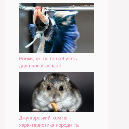
Рибки, які не потребують
додаткової аерації
Джунгарський хом’як –
характеристика породи та