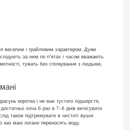
я веселим і грайливим характером. Дуже
 слідують за ним по п’ятах і часом вважають
мотності, тужать без спілкування з людьми,
 мані
расунь коротка і не має густого підшерстя,
 достатньо хоча б раз в 7-8 днів вичісувати
слід також підтримувати в чистоті вушні
о као мані погано переносять воду.