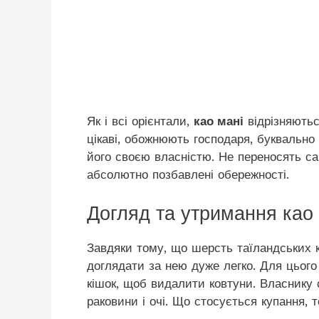
Як і всі орієнтали,
као мані
відрізняютьс
цікаві, обожнюють господаря, буквально
його своєю власністю. Не переносять са
абсолютно позбавлені обережності.
Догляд та утримання као
Завдяки тому, що шерсть таїландських к
доглядати за нею дуже легко. Для цього
кішок, щоб видалити ковтуни. Власнику 
раковини і очі. Що стосується купання, т