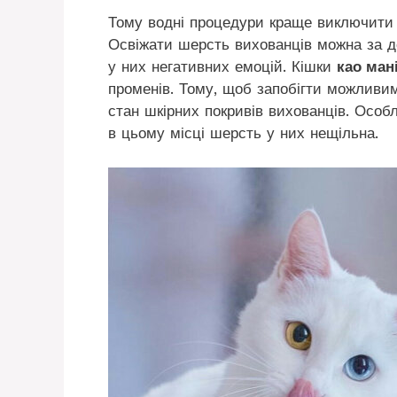
Тому водні процедури краще виключити 
Освіжати шерсть вихованців можна за д
у них негативних емоцій. Кішки
као ман
променів. Тому, щоб запобігти можливи
стан шкірних покривів вихованців. Особл
в цьому місці шерсть у них нещільна.