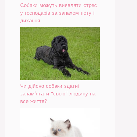
Собаки можуть виявляти стрес
у господарів за запахом поту і
дихання
Чи дійсно собаки здатні
запам’ятати “свою” людину на
все життя?