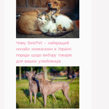
Чому BestPet – найкращий
онлайн зоомагазин в Україні:
поради щодо вибору товарів
для ваших улюбленців