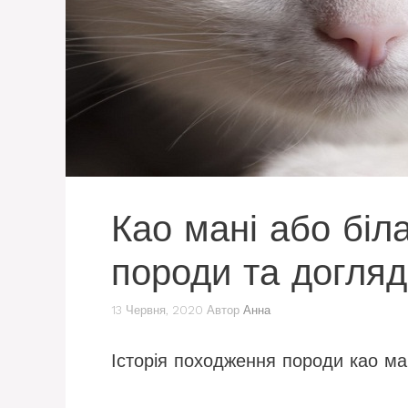
Као мані або біла
породи та догляд
13 Червня, 2020
Автор
Анна
Історія походження породи као ма