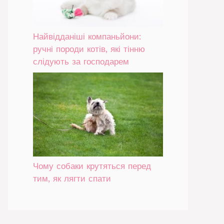
Найвідданіші компаньйони:
ручні породи котів, які тінню
слідують за господарем
Чому собаки крутяться перед
тим, як лягти спати