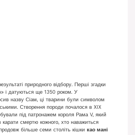
езультаті природного відбору. Перші згадки
к» і датуються ще 1350 роком. У
осив назву Сіам, ці тварини були символом
івськими. Створення породи почалося в XIX
ребували під патронажем короля Рама V, який
з карати смертю кожного, хто наважиться
впродовж більше семи століть кішки
као мані