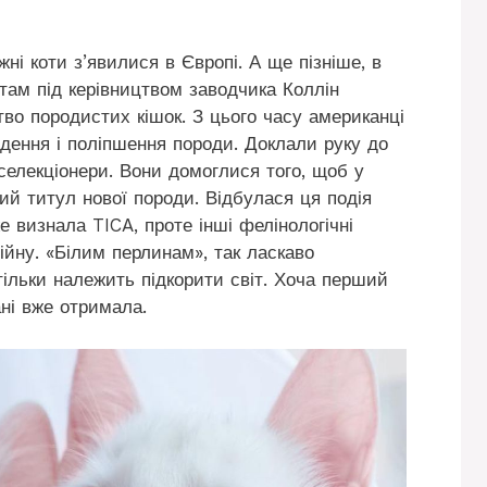
жні коти з’явилися в Європі. А ще пізніше, в
там під керівництвом заводчика Коллін
о породистих кішок. З цього часу американці
ення і поліпшення породи. Доклали руку до
селекціонери. Вони домоглися того, щоб у
ий титул нової породи. Відбулася ця подія
е визнала TICA, проте інші фелінологічні
ційну. «Білим перлинам», так ласкаво
тільки належить підкорити світ. Хоча перший
ані вже отримала.