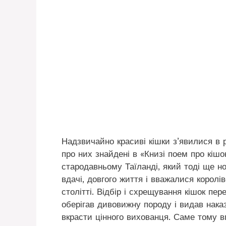
Надзвичайно красиві кішки з’явилися в р
про них знайдені в «Книзі поем про кішо
стародавньому Таїланді, який тоді ще н
вдачі, довгого життя і вважалися корол
столітті. Відбір і схрещування кішок пе
оберігав дивовижну породу і видав нака
вкрасти цінного вихованця. Саме тому 