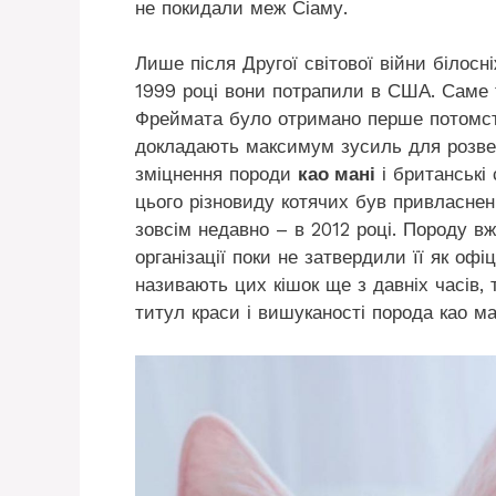
не покидали меж Сіаму.
Лише після Другої світової війни білосні
1999 році вони потрапили в США. Саме 
Фреймата було отримано перше потомств
докладають максимум зусиль для розвед
зміцнення породи
као мані
і британські 
цього різновиду котячих був привласнен
зовсім недавно – в 2012 році. Породу вж
організації поки не затвердили її як офі
називають цих кішок ще з давніх часів, 
титул краси і вишуканості порода као м