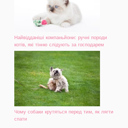
Найвідданіші компаньйони: ручні породи
котів, які тінню слідують за господарем
Чому собаки крутяться перед тим, як лягти
спати