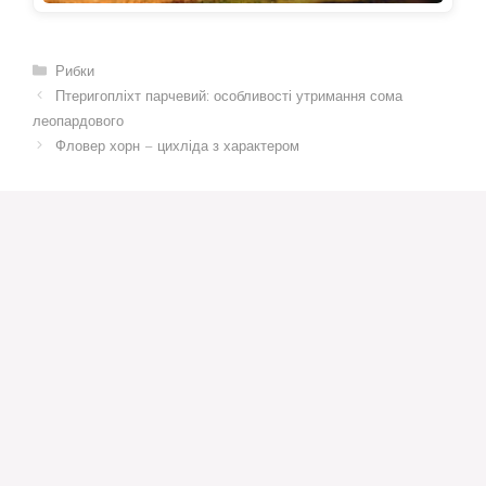
Категорії
Рибки
Птеригопліхт парчевий: особливості утримання сома
леопардового
Фловер хорн – цихліда з характером