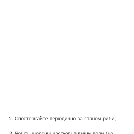
2. Спостерігайте періодично за станом риби;
3. Робіть щоденні часткові підміни води (не