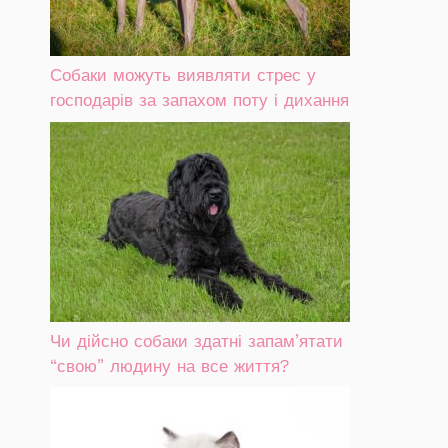
Собаки можуть виявляти стрес у
господарів за запахом поту і дихання
Чи дійсно собаки здатні запам’ятати
“свою” людину на все життя?