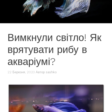
Вимкнули світло! Як
врятувати рибу в
акваріумі?
22 Березня, 2023
Автор
sashko