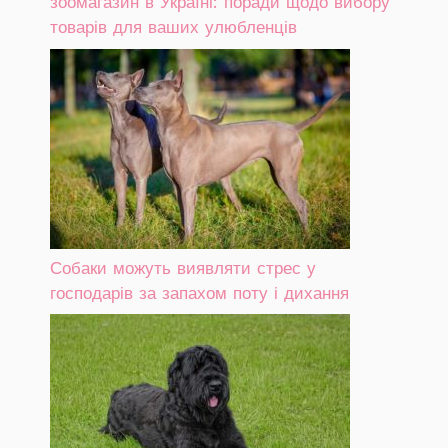
зоомагазин в Україні: поради щодо вибору
товарів для ваших улюбленців
Собаки можуть виявляти стрес у
господарів за запахом поту і дихання