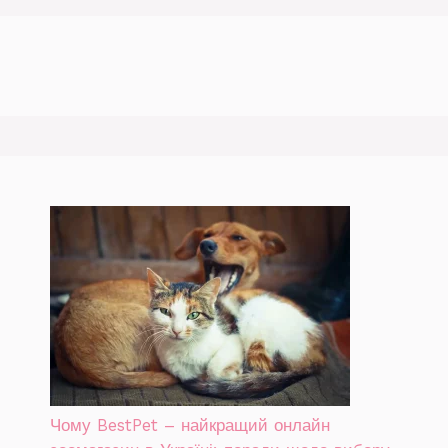
Чому BestPet – найкращий онлайн