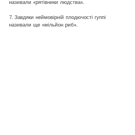
називали «рятівники людства».
7. Завдяки неймовірній плодючості гуппі
називали ще «мільйон риб».