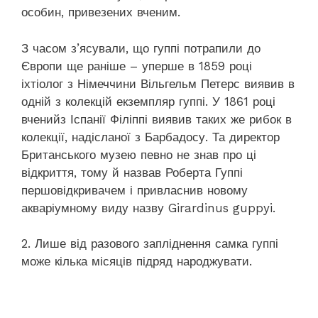
особин, привезених вченим.
З часом з’ясували, що гуппі потрапили до
Європи ще раніше – уперше в 1859 році
іхтіолог з Німеччини Вільгельм Петерс виявив в
одній з колекцій екземпляр гуппі. У 1861 році
вченийз Іспанії Філіппі виявив таких же рибок в
колекції, надісланої з Барбадосу. Та директор
Британського музею певно не знав про ці
відкриття, тому й назвав Роберта Гуппі
першовідкривачем і привласнив новому
акваріумному виду назву Girardinus guppyi.
2. Лише від разового запліднення самка гуппі
може кілька місяців підряд народжувати.