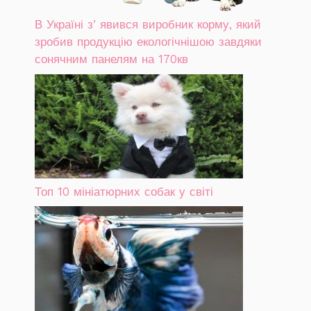
В Україні зʼявився виробник корму, який
зробив продукцію екологічнішою завдяки
сонячним панелям на 170кв
Топ 10 мініатюрних собак у світі