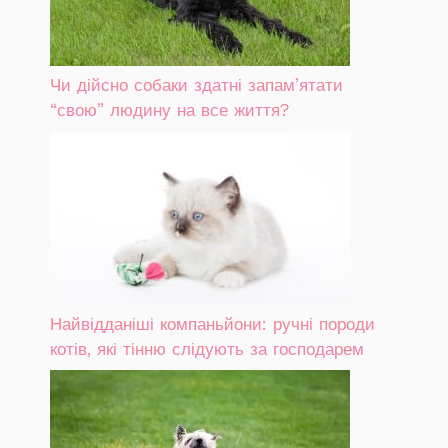
Чи дійсно собаки здатні запам’ятати
“свою” людину на все життя?
Найвідданіші компаньйони: ручні породи
котів, які тінню слідують за господарем