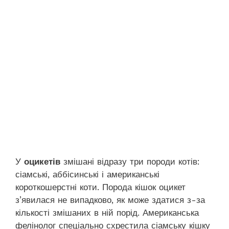
У
оцикетів
змішані відразу три породи котів:
сіамські, аббісинські і американські
короткошерстні коти. Порода кішок оцикет
з’явилася не випадково, як може здатися з-за
кількості змішаних в ній порід. Американська
фелінолог спеціально схрестила сіамську кішку