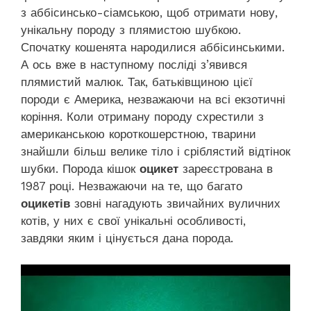
з аббісинсько-сіамською, щоб отримати нову,
унікальну породу з плямистою шубкою.
Спочатку кошенята народилися аббісинськими.
А ось вже в наступному посліді з’явився
плямистий малюк. Так, батьківщиною цієї
породи є Америка, незважаючи на всі екзотичні
коріння. Коли отриману породу схрестили з
американською короткошерстною, тварини
знайшли більш велике тіло і сріблястий відтінок
шубки. Порода кішок
оцикет
зареєстрована в
1987 році. Незважаючи на те, що багато
оцикетів
зовні нагадують звичайних вуличних
котів, у них є свої унікальні особливості,
завдяки яким і цінується дана порода.