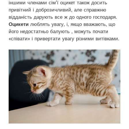
іншими членами сім’ї оцикет також досить
привітний і доброзичливий, але справжню
відданість дарують все ж до одного господаря.
Оцикети
люблять увагу, і, якщо вважають, що
його недостатньо балують , можуть почати
«співати» і привертати увагу різними витівками.