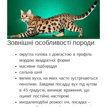
Зовнішні особливості породи:
округла голова з довгастою в профіль
мордою квадратної форми
масивне підборіддя
сильна шия
великі вуха, на яких часто зустрічаються
пензлики. Завдяки посадці вух під кутом
в 45 градусів, виникає враження, що
оцикет постійно насторожі
мигдалеподібні розкосі очі, посадка –