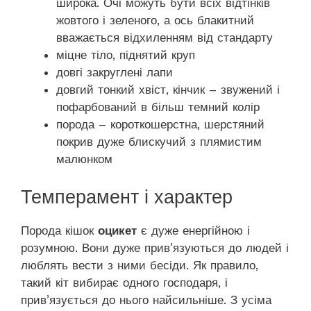
широка. Очі можуть бути всіх відтінків
жовтого і зеленого, а ось блакитний
вважається відхиленням від стандарту
міцне тіло, піднятий круп
довгі закруглені лапи
довгий тонкий хвіст, кінчик – звужений і
пофарбований в більш темний колір
порода – короткошерстна, шерстяний
покрив дуже блискучий з плямистим
малюнком
Темперамент і характер
Порода кішок
оцикет
є дуже енергійною і
розумною. Вони дуже прив’язуються до людей і
люблять вести з ними бесіди. Як правило,
такий кіт вибирає одного господаря, і
прив’язується до нього найсильніше. З усіма