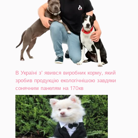
В Україні зʼявився виробник корму, який
зробив продукцію екологічнішою завдяки
сонячним панелям на 170кв