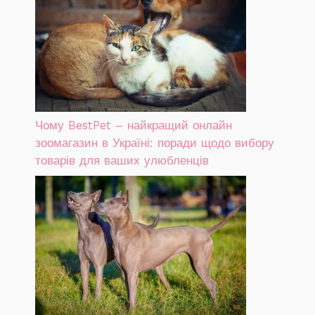
Чому BestPet – найкращий онлайн
зоомагазин в Україні: поради щодо вибору
товарів для ваших улюбленців