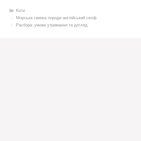
Категорії
Коти
Морська свинка породи англійський селф
Расбора: умови утримання та догляд