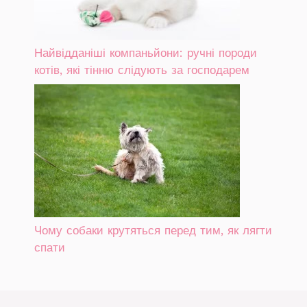
Найвідданіші компаньйони: ручні породи
котів, які тінню слідують за господарем
Чому собаки крутяться перед тим, як лягти
спати