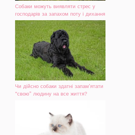
Собаки можуть виявляти стрес у
господарів за запахом поту і дихання
Чи дійсно собаки здатні запам’ятати
“свою” людину на все життя?