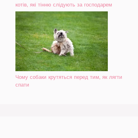
котів, які тінню слідують за господарем
Чому собаки крутяться перед тим, як лягти
спати