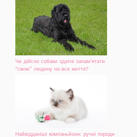
Чи дійсно собаки здатні запам’ятати
“свою” людину на все життя?
Найвідданіші компаньйони: ручні породи