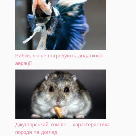
Рибки, які не потребують додаткової
аерації
Джунгарський хом’як – характеристика
породи та догляд