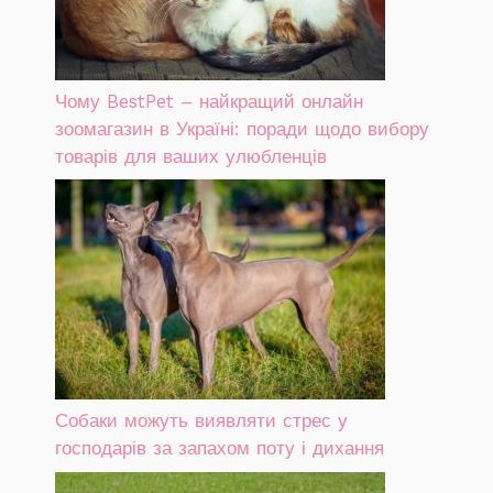
Чому BestPet – найкращий онлайн
зоомагазин в Україні: поради щодо вибору
товарів для ваших улюбленців
Собаки можуть виявляти стрес у
господарів за запахом поту і дихання