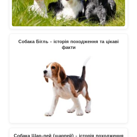
Собака Бігль - історія походження та цікаві
факти
Собака Шар-пей (шарпей) - історія походження