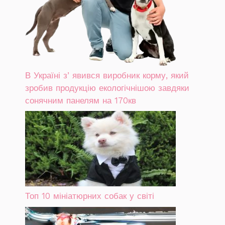
В Україні зʼявився виробник корму, який
зробив продукцію екологічнішою завдяки
сонячним панелям на 170кв
Топ 10 мініатюрних собак у світі