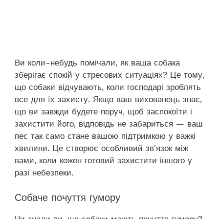
Ви коли-небудь помічали, як ваша собака
зберігає спокій у стресових ситуаціях? Це тому,
що собаки відчувають, коли господарі зроблять
все для їх захисту. Якщо ваш вихованець знає,
що ви завжди будете поруч, щоб заспокоїти і
захистити його, відповідь не забариться — ваш
пес так само стане вашою підтримкою у важкі
хвилини. Це створює особливий зв’язок між
вами, коли кожен готовий захистити іншого у
разі небезпеки.
Собаче почуття гумору
Чи знали ви, що собаки мають почуття гумору?