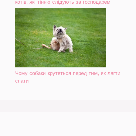
котів, які тінню слідують за господарем
Чому собаки крутяться перед тим, як лягти
спати