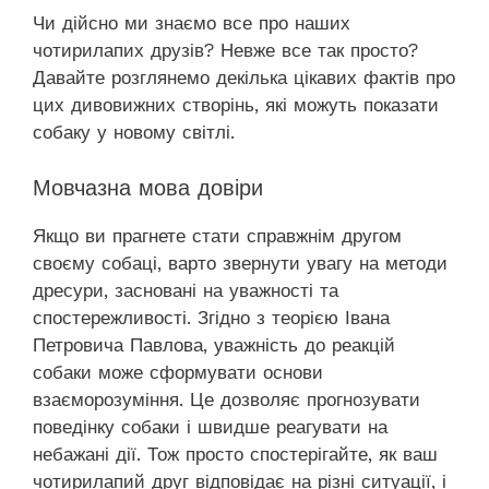
Чи дійсно ми знаємо все про наших
чотирилапих друзів? Невже все так просто?
Давайте розглянемо декілька цікавих фактів про
цих дивовижних створінь, які можуть показати
собаку у новому світлі.
Мовчазна мова довіри
Якщо ви прагнете стати справжнім другом
своєму собаці, варто звернути увагу на методи
дресури, засновані на уважності та
спостережливості. Згідно з теорією Івана
Петровича Павлова, уважність до реакцій
собаки може сформувати основи
взаєморозуміння. Це дозволяє прогнозувати
поведінку собаки і швидше реагувати на
небажані дії. Тож просто спостерігайте, як ваш
чотирилапий друг відповідає на різні ситуації, і