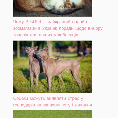
Чому BestPet – найкращий онлайн
зоомагазин в Україні: поради щодо вибору
товарів для ваших улюбленців
Собаки можуть виявляти стрес у
господарів за запахом поту і дихання