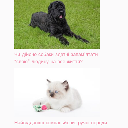
Чи дійсно собаки здатні запам’ятати
“свою” людину на все життя?
Найвідданіші компаньйони: ручні породи