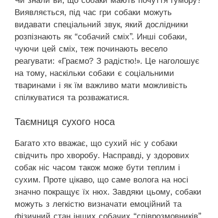
Виявляється, під час гри собаки можуть
видавати спеціальний звук, який дослідники
розпізнають як “собачий сміх”. Инші собаки,
чуючи цей сміх, теж починають весело
реагувати: «Граємо? З радістю!». Це наголошує
на тому, наскільки собаки є соціальними
тваринами і як їм важливо мати можливість
спілкуватися та розважатися.
Таємниця сухого носа
Багато хто вважає, що сухий ніс у собаки
свідчить про хворобу. Насправді, у здорових
собак ніс часом також може бути теплим і
сухим. Проте цікаво, що саме волога на носі
значно покращує їх нюх. Завдяки цьому, собаки
можуть з легкістю визначати емоційний та
фізичний стан інших собачих “співрозмовників”.