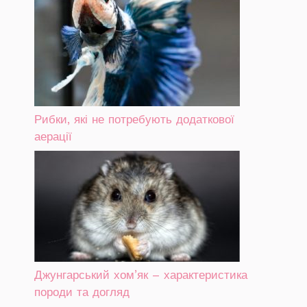
Рибки, які не потребують додаткової
аерації
Джунгарський хом’як – характеристика
породи та догляд