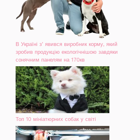
В Україні зʼявився виробник корму, який
зробив продукцію екологічнішою завдяки
сонячним панелям на 170кв
Топ 10 мініатюрних собак у світі