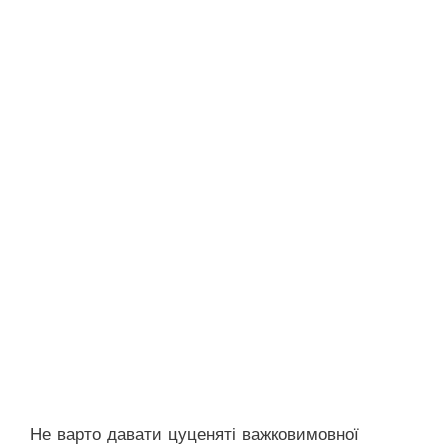
Не варто давати цуценяті важковимовної