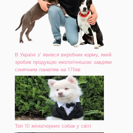
В Україні зʼявився виробник корму, який
зробив продукцію екологічнішою завдяки
сонячним панелям на 170кв
Топ 10 мініатюрних собак у світі