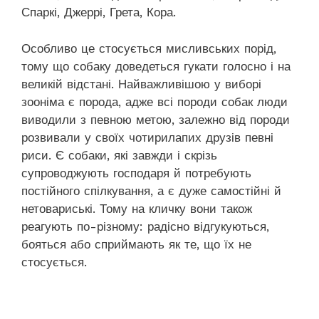
Спаркі, Джеррі, Грета, Кора.
Особливо це стосується мисливських порід,
тому що собаку доведеться гукати голосно і на
великій відстані. Найважливішою у виборі
зооніма є порода, адже всі породи собак люди
виводили з певною метою, залежно від породи
розвивали у своїх чотирилапих друзів певні
риси. Є собаки, які завжди і скрізь
супроводжують господаря й потребують
постійного спілкування, а є дуже самостійні й
нетовариські. Тому на кличку вони також
реагують по-різному: радісно відгукуються,
бояться або сприймають як те, що їх не
стосується.