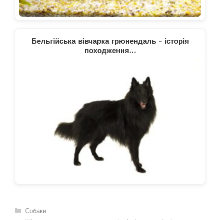
Бельгійська вівчарка грюнендаль - історія
походження…
Категорії
Собаки