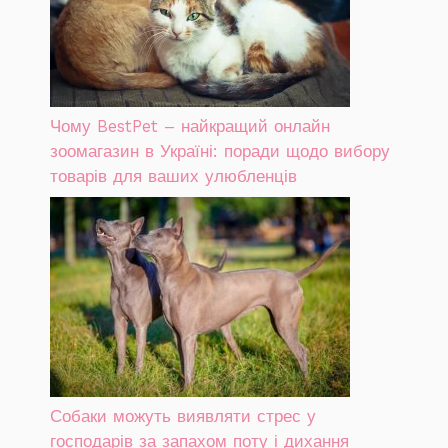
Чому BestPet – найкращий онлайн
зоомагазин в Україні: поради щодо вибору
товарів для ваших улюбленців
Собаки можуть виявляти стрес у
господарів за запахом поту і дихання