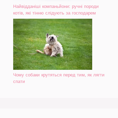
Найвідданіші компаньйони: ручні породи
котів, які тінню слідують за господарем
Чому собаки крутяться перед тим, як лягти
спати