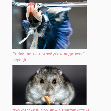
Рибки, які не потребують додаткової
аерації
Джунгарський хом’як – характеристика