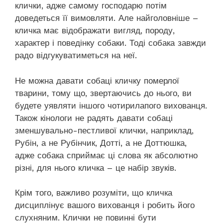
клички, адже самому господарю потім
доведеться її вимовляти. Але найголовніше –
кличка має відображати вигляд, породу,
характер і поведінку собаки. Тоді собака завжди
радо відгукуватиметься на неї.
Не можна давати собаці кличку померлої
тварини, тому що, звертаючись до нього, ви
будете уявляти іншого чотирилапого вихованця.
Також кінологи не радять давати собаці
зменшувально-пестливої клички, наприклад,
Рубін, а не Рубінчик, Дотті, а не Доттюшка,
адже собака сприймає ці слова як абсолютно
різні, для нього кличка – це набір звуків.
Крім того, важливо розуміти, що кличка
дисциплінує вашого вихованця і робить його
слухняним. Клички не повинні бути