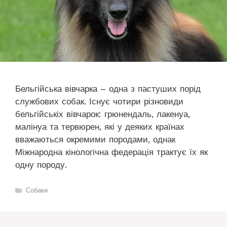
Бельгійська вівчарка – одна з пастуших порід
службових собак. Існує чотири різновиди
бельгійськіх вівчарок: грюнендаль, лакенуа,
малінуа та тервюрен, які у деяких країнах
вважаються окремими породами, однак
Міжнародна кінологічна федерація трактує їх як
одну породу.
Категорії
Собаки