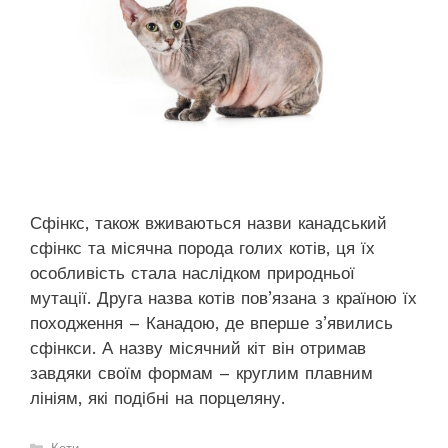
Сфінкс, також вживаються назви канадський
сфінкс та місячна порода голих котів, ця їх
особливість стала наслідком природньої
мутації. Друга назва котів пов’язана з країною їх
походження – Канадою, де вперше з’явились
сфінкси. А назву місячний кіт він отримав
завдяки своїм формам – круглим плавним
лініям, які подібні на порцеляну.
Категорії