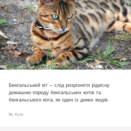
Бенгальський кіт – слід розрізняти рідкісну
домашню породу бенгальських котів та
бенгальського кота, як один із диких видів.
Категорії
Коти