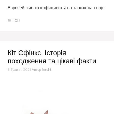
Европейские коэффициенты в ставках на спорт
Категорії
ТОП
Кіт Сфінкс. Історія
походження та цікаві факти
8 Травня, 2021
Автор
fersht