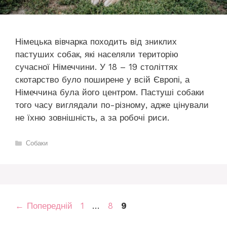
Німецька вівчарка походить від зниклих
пастуших собак, які населяли територію
сучасної Німеччини. У 18 – 19 століттях
скотарство було поширене у всій Європі, а
Німеччина була його центром. Пастуші собаки
того часу виглядали по-різному, адже цінували
не їхню зовнішність, а за робочі риси.
Категорії
Собаки
Сторінка
Сторінка
Сторінка
←
Попередній
1
…
8
9