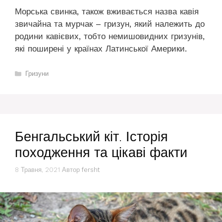
Морська свинка, також вживається назва кавія
звичайна та мурчак – гризун, який належить до
родини кавієвих, тобто немишовидних гризунів,
які поширені у країнах Латинської Америки.
Категорії
Гризуни
Бенгальський кіт. Історія
походження та цікаві факти
8 Травня, 2021
Автор
fersht