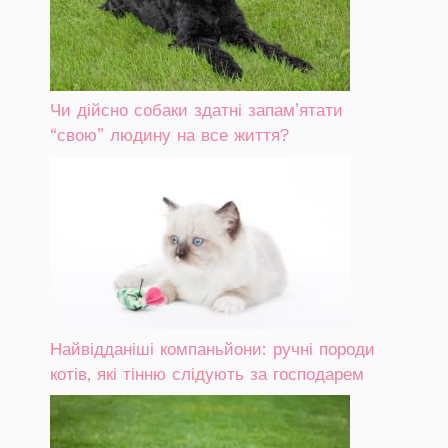
Чи дійсно собаки здатні запам’ятати
“свою” людину на все життя?
Найвідданіші компаньйони: ручні породи
котів, які тінню слідують за господарем