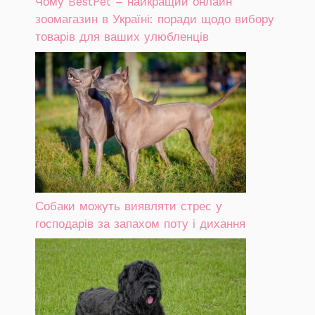
Чому BestPet – найкращий онлайн
зоомагазин в Україні: поради щодо вибору
товарів для ваших улюбленців
Собаки можуть виявляти стрес у
господарів за запахом поту і дихання