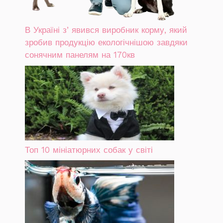
В Україні зʼявився виробник корму, який
зробив продукцію екологічнішою завдяки
сонячним панелям на 170кв
Топ 10 мініатюрних собак у світі