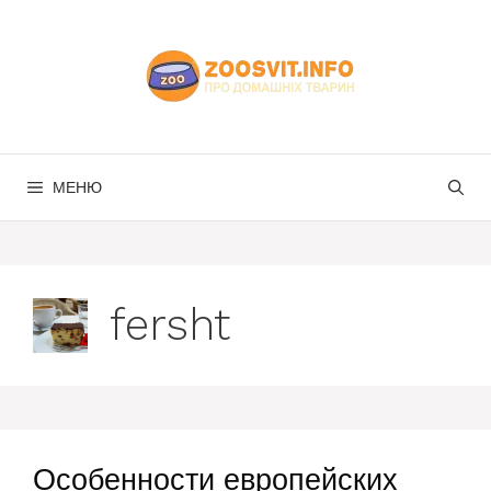
Перейти
до
вмісту
МЕНЮ
fersht
Особенности европейских