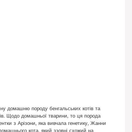
існу домашню породу бенгальських котів та
дів. Щодо домашньої тварини, то ця порода
нтки з Арізони, яка вивчала генетику, Жанни
омашнього кота, який ззовні схожий на