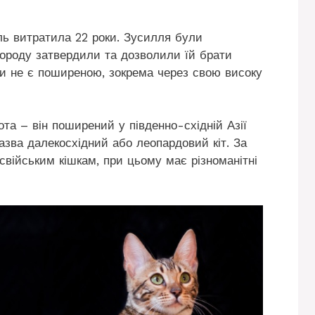
ь витратила 22 роки. Зусилля були
породу затвердили та дозволили їй брати
ки не є поширеною, зокрема через свою високу
ота – він поширений у південно-східній Азії
 назва далекосхідний або леопардовий кіт. За
свійським кішкам, при цьому має різноманітні