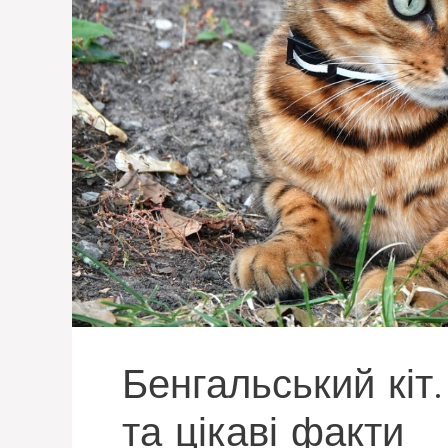
Бенгальський кіт
та цікаві факти