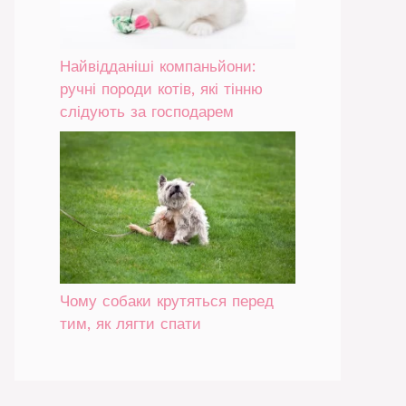
Найвідданіші компаньйони:
ручні породи котів, які тінню
слідують за господарем
Чому собаки крутяться перед
тим, як лягти спати