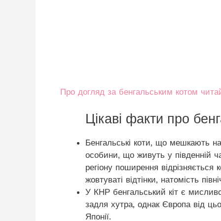
Про догляд за бенгальським котом читай
Цікаві факти про бенг
Бенгальські коти, що мешкають на
особини, що живуть у південній ча
регіону поширення відрізняється к
жовтуваті відтінки, натомість півн
У КНР бенгальський кіт є мислив
задля хутра, однак Європа від ць
Японії.