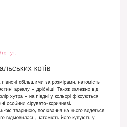
те тут.
альських котів
 півночі єбільшими за розмірами, натомість
стині ареалу – дрібніші. Також залежно від
олір хутра – на півдні у кольорі фіксуються
ічні особини сірувато-коричневі.
ською твариною, полювання на нього ведеться
ого відмовилась, натомість його купують у