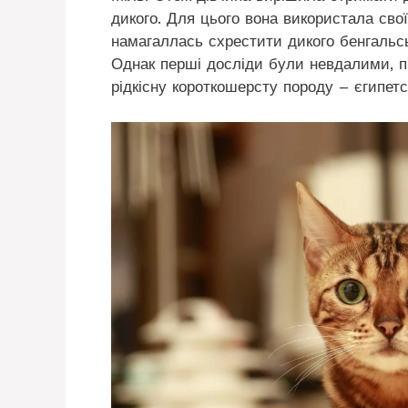
дикого. Для цього вона використала свої
намагаллась схрестити дикого бенгальс
Однак перші досліди були невдалими, п
рідкісну короткошерсту породу – єгипетс