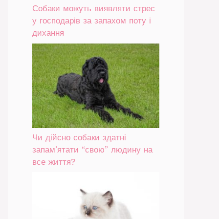
Собаки можуть виявляти стрес
у господарів за запахом поту і
дихання
Чи дійсно собаки здатні
запам’ятати “свою” людину на
все життя?