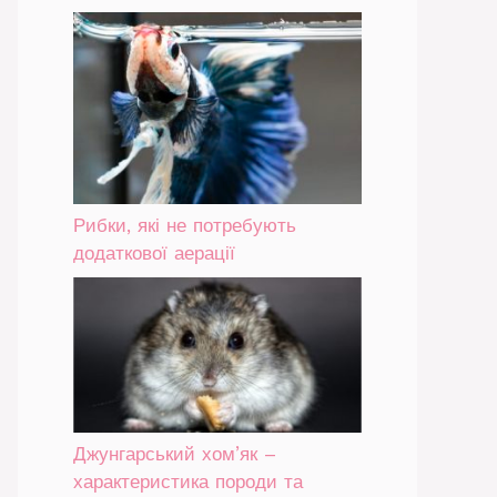
Рибки, які не потребують
додаткової аерації
Джунгарський хом’як –
характеристика породи та