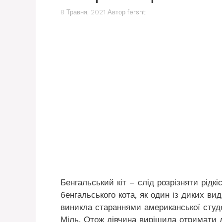
8 Травня, 2021
Автор
fersht
Бенгальський кіт – слід розрізняти рідк
бенгальського кота, як один із диких ви
виникла стараннями американської студе
Міль. Отож дівчина вирішила отримати д