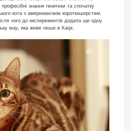
 професійні знання генетики та спочатку
ького кота з американским короткошерстим.
ісля чого до експериментів додала ще одну
ьку мау, яка живе лише в Каїрі.