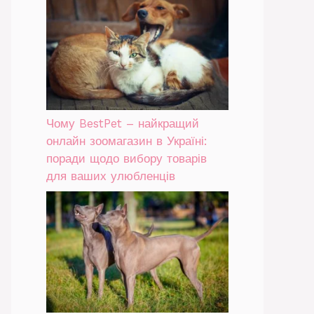
Чому BestPet – найкращий
онлайн зоомагазин в Україні:
поради щодо вибору товарів
для ваших улюбленців