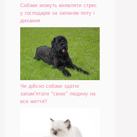
Собаки можуть виявляти стрес
у господарів за запахом поту і
дихання
Чи дійсно собаки здатні
запам’ятати “свою” людину на
все життя?