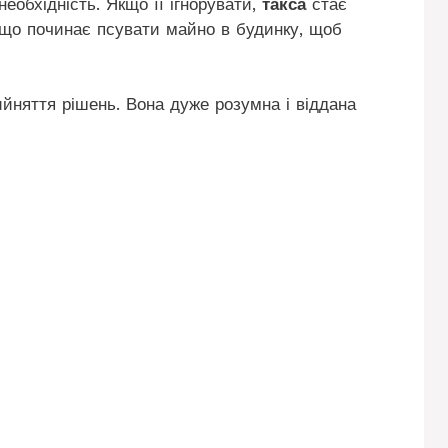
еобхідність. Якщо її ігнорувати,
такса
стає
 що починає псувати майно в будинку, щоб
йняття рішень. Вона дуже розумна і віддана