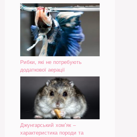
Рибки, які не потребують
додаткової аерації
Джунгарський хом’як –
характеристика породи та