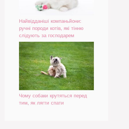
Найвідданіші компаньйони:
ручні породи котів, які тінню
слідують за господарем
Чому собаки крутяться перед
тим, як лягти спати