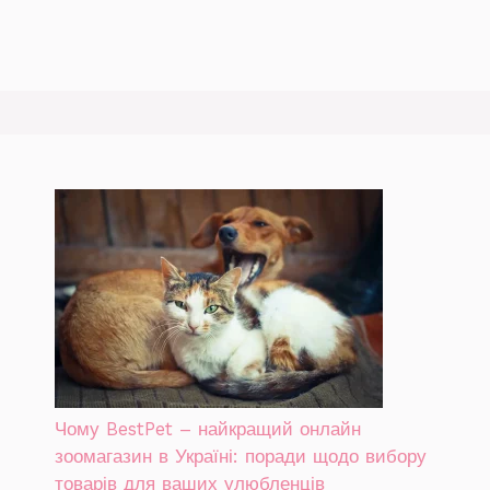
Чому BestPet – найкращий онлайн
зоомагазин в Україні: поради щодо вибору
товарів для ваших улюбленців