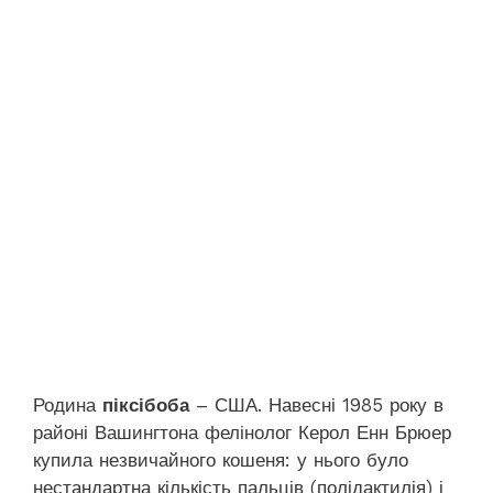
Родина
піксібоба
– США. Навесні 1985 року в
районі Вашингтона фелінолог Керол Енн Брюер
купила незвичайного кошеня: у нього було
нестандартна кількість пальців (полідактилія) і