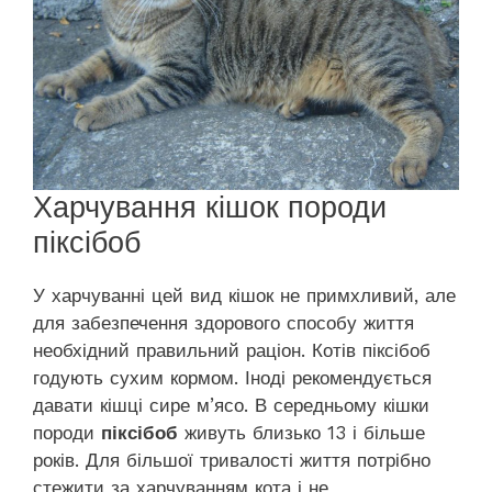
Харчування кішок породи
піксібоб
У харчуванні цей вид кішок не примхливий, але
для забезпечення здорового способу життя
необхідний правильний раціон. Котів піксібоб
годують сухим кормом. Іноді рекомендується
давати кішці сире м’ясо. В середньому кішки
породи
піксібоб
живуть близько 13 і більше
років. Для більшої тривалості життя потрібно
стежити за харчуванням кота і не