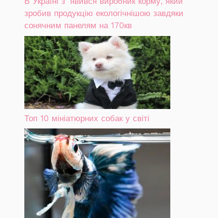
В Україні зʼявився виробник корму, який
зробив продукцію екологічнішою завдяки
сонячним панелям на 170кв
Топ 10 мініатюрних собак у світі