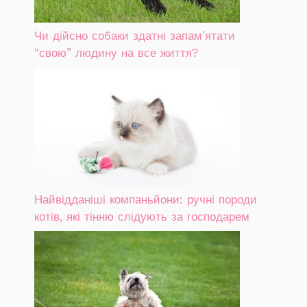
Чи дійсно собаки здатні запам’ятати
“свою” людину на все життя?
Найвідданіші компаньйони: ручні породи
котів, які тінню слідують за господарем