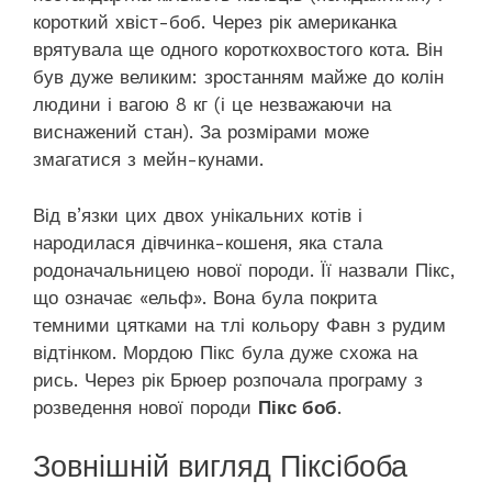
короткий хвіст-боб. Через рік американка
врятувала ще одного короткохвостого кота. Він
був дуже великим: зростанням майже до колін
людини і вагою 8 кг (і це незважаючи на
виснажений стан). За розмірами може
змагатися з мейн-кунами.
Від в’язки цих двох унікальних котів і
народилася дівчинка-кошеня, яка стала
родоначальницею нової породи. Її назвали Пікс,
що означає «ельф». Вона була покрита
темними цятками на тлі кольору Фавн з рудим
відтінком. Мордою Пікс була дуже схожа на
рись. Через рік Брюер розпочала програму з
розведення нової породи
Пікс боб
.
Зовнішній вигляд Піксібоба