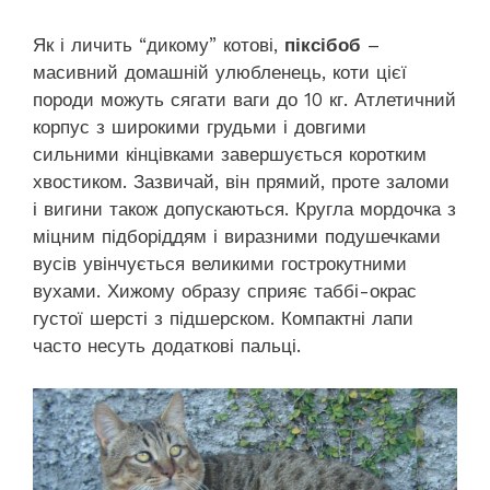
Як і личить “дикому” котові,
піксібоб
–
масивний домашній улюбленець, коти цієї
породи можуть сягати ваги до 10 кг. Атлетичний
корпус з широкими грудьми і довгими
сильними кінцівками завершується коротким
хвостиком. Зазвичай, він прямий, проте заломи
і вигини також допускаються. Кругла мордочка з
міцним підборіддям і виразними подушечками
вусів увінчується великими гострокутними
вухами. Хижому образу сприяє таббі-окрас
густої шерсті з підшерском. Компактні лапи
часто несуть додаткові пальці.