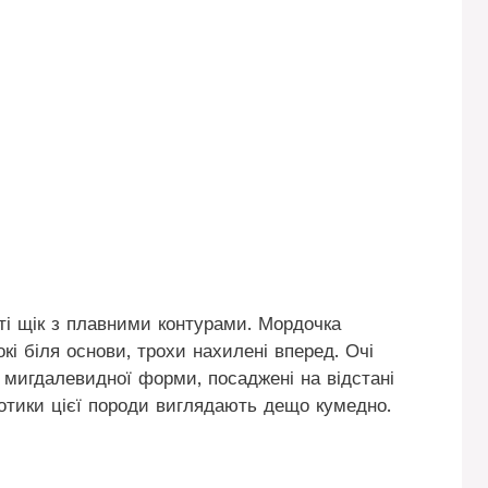
ті щік з плавними контурами. Мордочка
окі біля основи, трохи нахилені вперед. Очі
, мигдалевидної форми, посаджені на відстані
котики цієї породи виглядають дещо кумедно.