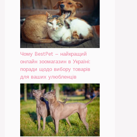
Чому BestPet – найкращий
онлайн зоомагазин в Україні:
поради щодо вибору товарів
для ваших улюбленців