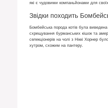
які є чудовими компаньйонами для своїх
Звідки походить Бомбейсь
Бомбейська порода котів була виведена
схрещування бурманських кішок та амер
селекціонерів на чолі з Ніккі Хорнер бу
хутром, схожим на пантеру.