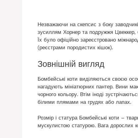
Незважаючи на скепсис з боку заводчикі
зусиллям Хорнер та подружжя Цвеккер, 
Їх було офіційно зареєстровано міжнар
(реєстрами породистих кішок).
Зовнішній вигляд
Бомбейські коти виділяються своєю осо
нагадують мініатюрних пантер. Вини ма
чорного кольору. Втім іноді зустрічаютьс
білими плямами на грудях або лапах.
Розмір і статура Бомбейські коти – твар
мускулистою статурою. Вага дорослих кот