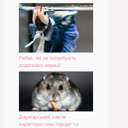
Рибки, які не потребують
додаткової аерації
Джунгарський хом’як –
характеристика породи та