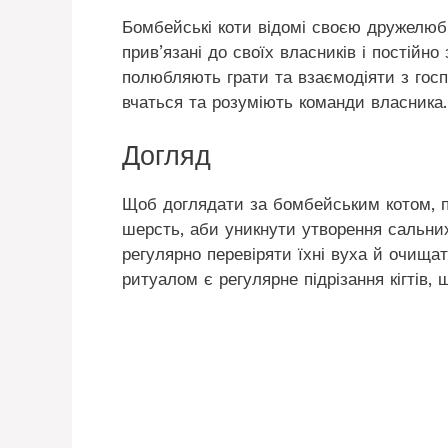
Бомбейські коти відомі своєю дружелюб
прив’язані до своїх власників і постійн
полюбляють грати та взаємодіяти з госп
вчаться та розуміють команди власника.
Догляд
Щоб доглядати за бомбейським котом, по
шерсть, аби уникнути утворення сальних
регулярно перевіряти їхні вуха й очища
ритуалом є регулярне підрізання кігтів, 