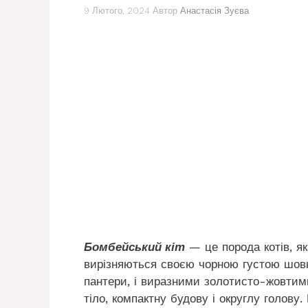
9 Лютого, 2024
Автор
Анастасія Зуєва
Бомбейський кіт
— це порода котів, як
вирізняються своєю чорною густою шов
пантери, і виразними золотисто-жовтим
тіло, компактну будову і округлу голову