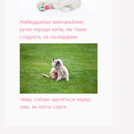
Найвідданіші компаньйони:
ручні породи котів, які тінню
слідують за господарем
Чому собаки крутяться перед
тим, як лягти спати