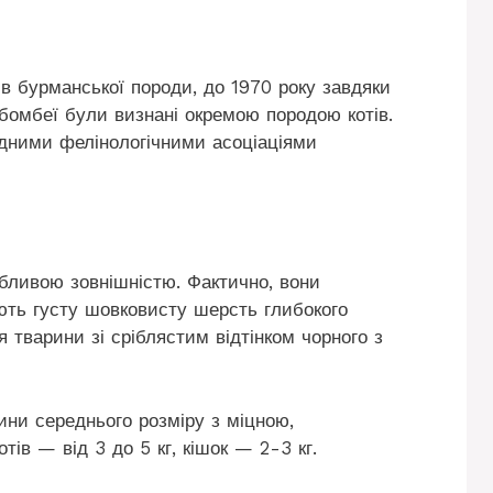
в бурманської породи, до 1970 року завдяки
бомбеї були визнані окремою породою котів.
одними фелінологічними асоціаціями
бливою зовнішністю. Фактично, вони
ють густу шовковисту шерсть глибокого
я тварини зі сріблястим відтінком чорного з
ини середнього розміру з міцною,
ів — від 3 до 5 кг, кішок — 2-3 кг.