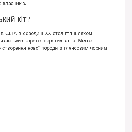
 власників.
кий кіт?
 в США в середині XX століття шляхом
иканських короткошерстих котів. Метою
ло створення нової породи з глянсовим чорним