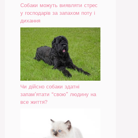
Собаки можуть виявляти стрес
у господарів за запахом поту і
дихання
Чи дійсно собаки здатні
запам’ятати “свою” людину на
все життя?