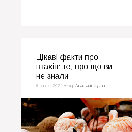
Цікаві факти про
птахів: те, про що ви
не знали
5 Квітня, 2024
Автор
Анастасія Зуєва