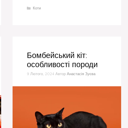
Категорії
Коти
Бомбейський кіт:
особливості породи
9 Лютого, 2024
Автор
Анастасія Зуєва