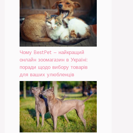
Чому BestPet – найкращий
онлайн зоомагазин в Україні:
поради щодо вибору товарів
для ваших улюбленців