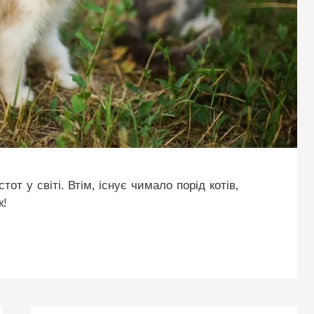
от у світі. Втім, існує чимало порід котів,
к!