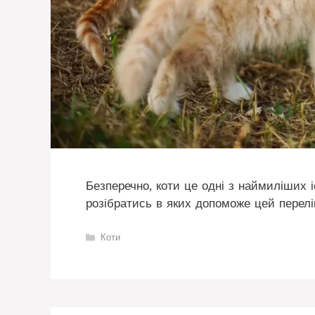
Безперечно, коти це одні з наймиліших іст
розібратись в яких допоможе цей перелі
Категорії
Коти