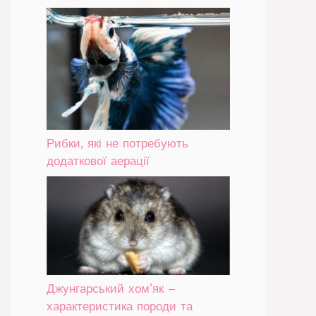
Рибки, які не потребують
додаткової аерації
Джунгарський хом’як –
характеристика породи та