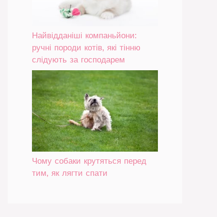
Найвідданіші компаньйони:
ручні породи котів, які тінню
слідують за господарем
Чому собаки крутяться перед
тим, як лягти спати