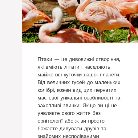
Птахи — це дивовижні створіння,
які вміють літати і населяють
майже всі куточки нашої планети.
Від величних гусей до маленьких
колібрі, кожен вид цих пернатих
має свої унікальні особливості та
захопливі звички. Якщо ви ці не
уявляєте свого життя без
орнітології або ж ви просто
бажаєте дивувати друзів та
знайомих несподіваними