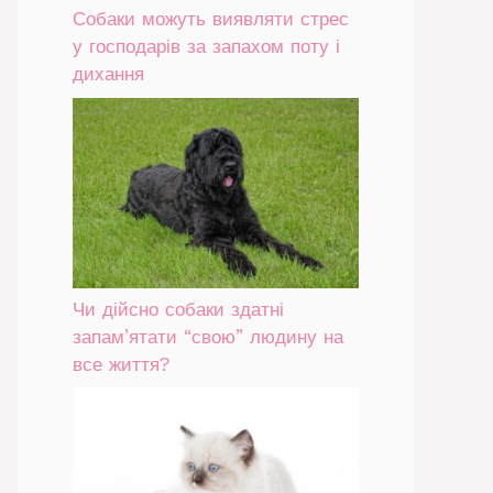
Собаки можуть виявляти стрес
у господарів за запахом поту і
дихання
Чи дійсно собаки здатні
запам’ятати “свою” людину на
все життя?