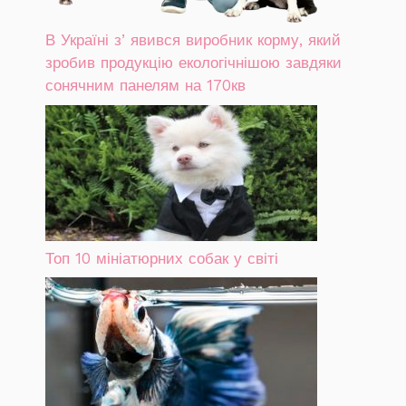
В Україні зʼявився виробник корму, який
зробив продукцію екологічнішою завдяки
сонячним панелям на 170кв
Топ 10 мініатюрних собак у світі