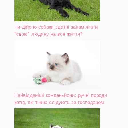
Чи дійсно собаки здатні запам’ятати
“свою” людину на все життя?
Найвідданіші компаньйони: ручні породи
котів, які тінню слідують за господарем