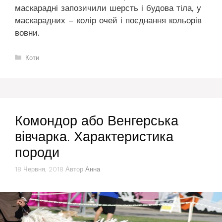
маскарадні запозичили шерсть і будова тіла, у
маскарадних – колір очей і поєднання кольорів
вовни.
Категорії
Коти
Комондор або Венгерська
вівчарка. Характеристика
породи
18 Червня, 2018
Автор
Анна