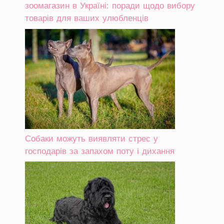
зоомагазин в Україні: поради щодо вибору
товарів для ваших улюбленців
Собаки можуть виявляти стрес у
господарів за запахом поту і дихання