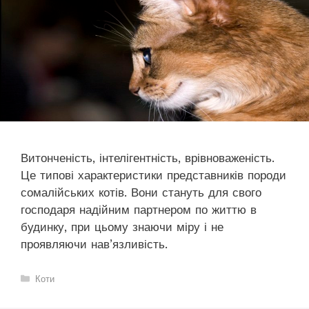
Витонченість, інтелігентність, врівноваженість.
Це типові характеристики представників породи
сомалійських котів. Вони стануть для свого
господаря надійним партнером по життю в
будинку, при цьому знаючи міру і не
проявляючи нав’язливість.
Категорії
Коти