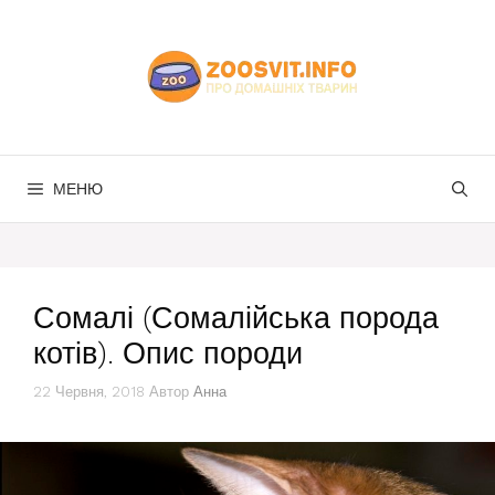
Перейти
до
вмісту
МЕНЮ
Сомалі (Сомалійська порода
котів). Опис породи
22 Червня, 2018
Автор
Анна