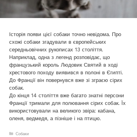
Історія появи цієї собаки точно невідома. Про
схожі собаки згадували в європейських
середньовічних рукописах 13 століття.
Наприклад, одна з легенд розповідає, що
французький король Людовик Святий в ході
хрестового походу виявився в полоні в Єгипті.
До Франції він повернувся вже зі зграєю сірих
собак.
До кінця 14 століття вже багато знатні персони
Франції тримали для полювання сірих собак. Їх
використовували на великого звіра: кабана,
оленя, ведмедя, а пізніше і на птицю.
Категорії
Собаки