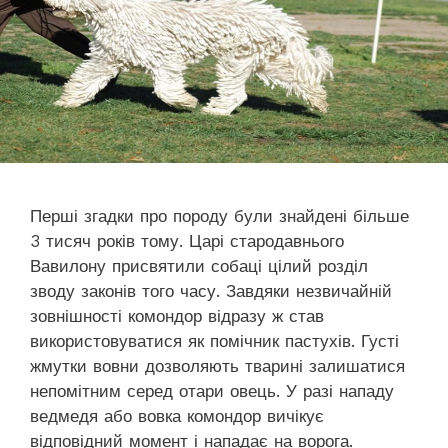
Перші згадки про породу були знайдені більше
3 тисяч років тому. Царі стародавнього
Вавилону присвятили собаці цілий розділ
зводу законів того часу. Завдяки незвичайній
зовнішності комондор відразу ж став
використовуватися як помічник пастухів. Густі
жмутки вовни дозволяють тварині залишатися
непомітним серед отари овець. У разі нападу
ведмедя або вовка комондор вичікує
відповідний момент і нападає на ворога.