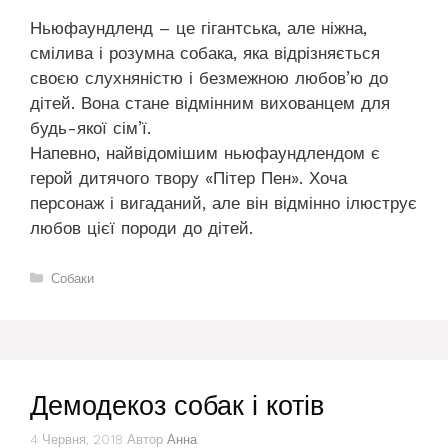
Ньюфаундленд – це гігантська, але ніжна,
смілива і розумна собака, яка відрізняється
своєю слухняністю і безмежною любов’ю до
дітей. Вона стане відмінним вихованцем для
будь-якої сім’ї.
Напевно, найвідомішим ньюфаундлендом є
герой дитячого твору «Пітер Пен». Хоча
персонаж і вигаданий, але він відмінно ілюструє
любов цієї породи до дітей.
Категорії
Собаки
Демодекоз собак і котів
4 Червня, 2018
Автор
Анна