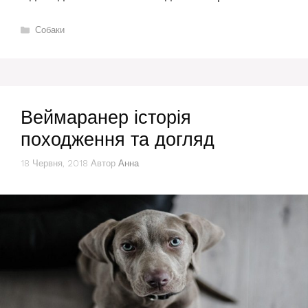
Категорії
Собаки
Веймаранер історія
походження та догляд
18 Червня, 2018
Автор
Анна