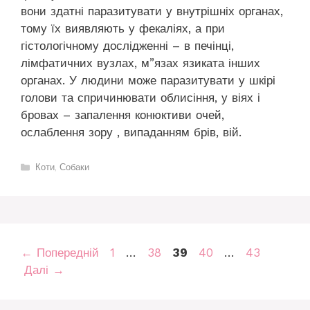
вони здатні паразитувати у внутрішніх органах,
тому їх виявляють у фекаліях, а при
гістологічному дослідженні – в печінці,
лімфатичних вузлах, м”язах язиката інших
органах. У людини може паразитувати у шкірі
голови та спричинювати облисіння, у віях і
бровах – запалення конюктиви очей,
ослаблення зору , випаданням брів, вій.
Категорії
Коти
,
Собаки
Сторінка
Сторінка
Сторінка
Сторінка
Сторінка
←
Попередній
1
…
38
39
40
…
43
Далі
→