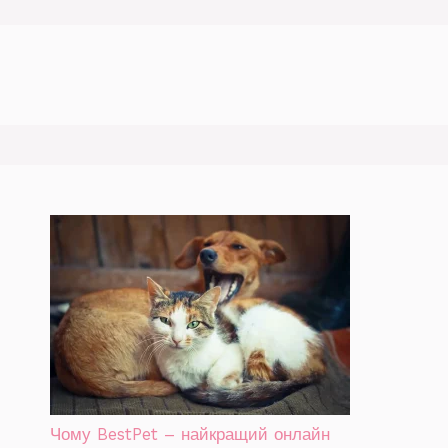
Чому BestPet – найкращий онлайн