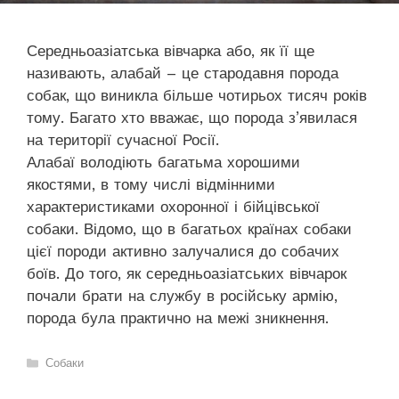
Середньоазіатська вівчарка або, як її ще
називають, алабай – це стародавня порода
собак, що виникла більше чотирьох тисяч років
тому. Багато хто вважає, що порода з’явилася
на території сучасної Росії.
Алабаї володіють багатьма хорошими
якостями, в тому числі відмінними
характеристиками охоронної і бійцівської
собаки. Відомо, що в багатьох країнах собаки
цієї породи активно залучалися до собачих
боїв. До того, як середньоазіатських вівчарок
почали брати на службу в російську армію,
порода була практично на межі зникнення.
Категорії
Собаки