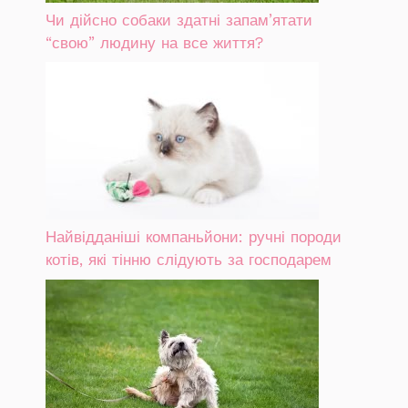
Чи дійсно собаки здатні запам’ятати
“свою” людину на все життя?
Найвідданіші компаньйони: ручні породи
котів, які тінню слідують за господарем