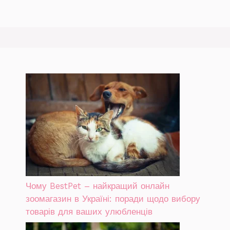
Чому BestPet – найкращий онлайн
зоомагазин в Україні: поради щодо вибору
товарів для ваших улюбленців