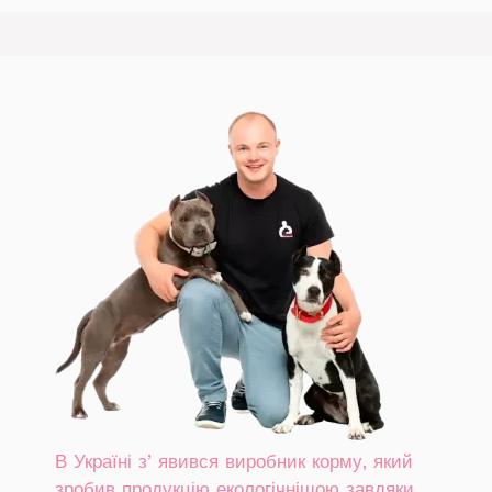
В Україні зʼявився виробник корму, який
зробив продукцію екологічнішою завдяки