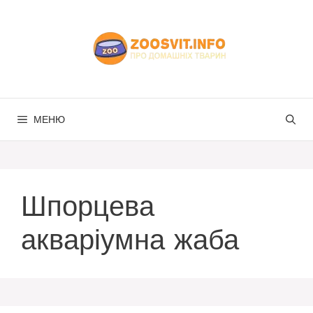
Перейти
до
вмісту
МЕНЮ
Шпорцева
акваріумна жаба