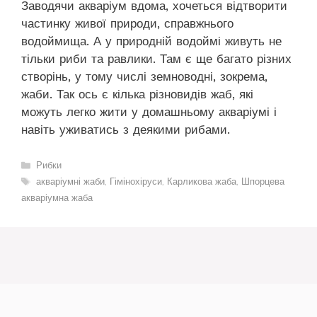
Заводячи акваріум вдома, хочеться відтворити
частинку живої природи, справжнього
водоймища. А у природній водоймі живуть не
тільки риби та равлики. Там є ще багато різних
створінь, у тому числі земноводні, зокрема,
жаби. Так ось є кілька різновидів жаб, які
можуть легко жити у домашньому акваріумі і
навіть уживатись з деякими рибами.
Категорії
Рибки
Позначки
акваріумні жаби
,
Гімінохіруси
,
Карликова жаба
,
Шпорцева
акваріумна жаба