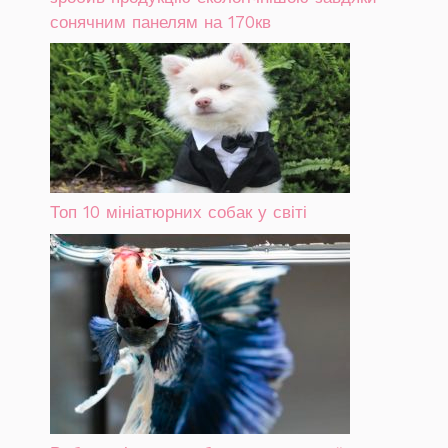
сонячним панелям на 170кв
Топ 10 мініатюрних собак у світі