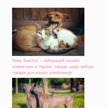
Чому BestPet – найкращий онлайн
зоомагазин в Україні: поради щодо вибору
товарів для ваших улюбленців