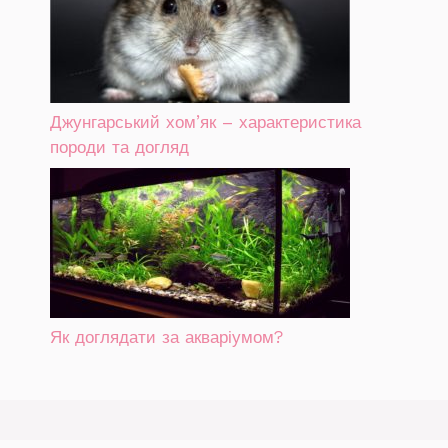
Джунгарський хом’як – характеристика
породи та догляд
Як доглядати за акваріумом?