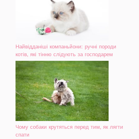
Найвідданіші компаньйони: ручні породи
котів, які тінню слідують за господарем
Чому собаки крутяться перед тим, як лягти
спати