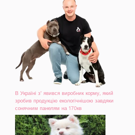
В Україні зʼявився виробник корму, який
зробив продукцію екологічнішою завдяки
сонячним панелям на 170кв