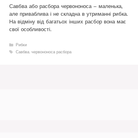
Савбва або расбора червононоса – маленька,
але приваблива і не складна в утриманні рибка.
На відміну від багатьох інших расбор вона має
свої особливості.
Категорії
Рибки
Позначки
Савбва
,
червононоса расбора