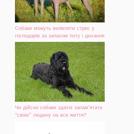
Собаки можуть виявляти стрес у
господарів за запахом поту і дихання
Чи дійсно собаки здатні запам’ятати
“свою” людину на все життя?