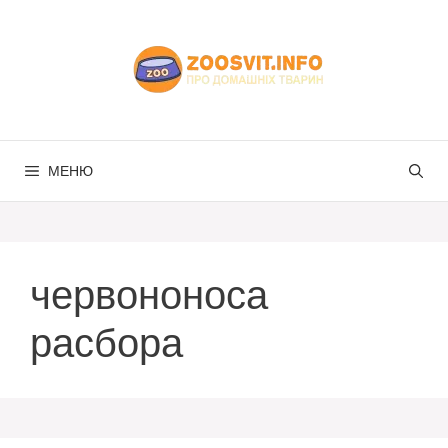
Перейти
до
вмісту
МЕНЮ
червононоса
расбора