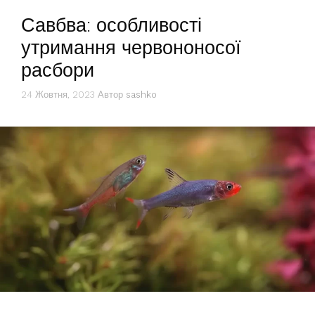
Савбва: особливості
утримання червононосої
расбори
24 Жовтня, 2023
Автор
sashko