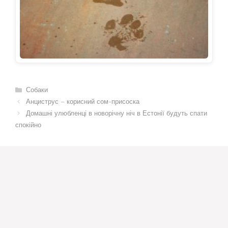
Категорії
Собаки
Анциструс – корисний сом-присоска
Домашні улюбленці в новорічну ніч в Естонії будуть спати
спокійно