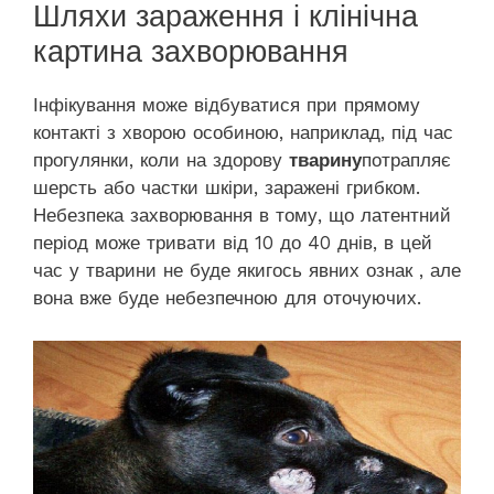
Шляхи зараження і клінічна
картина захворювання
Інфікування може відбуватися при прямому
контакті з хворою особиною, наприклад, під час
прогулянки, коли на здорову
тварину
потрапляє
шерсть або частки шкіри, заражені грибком.
Небезпека захворювання в тому, що латентний
період може тривати від 10 до 40 днів, в цей
час у тварини не буде якигось явних ознак , але
вона вже буде небезпечною для оточуючих.