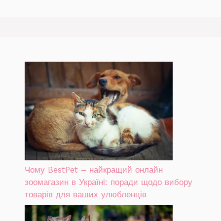
Чому BestPet – найкращий онлайн
зоомагазин в Україні: поради щодо вибору
товарів для ваших улюбленців