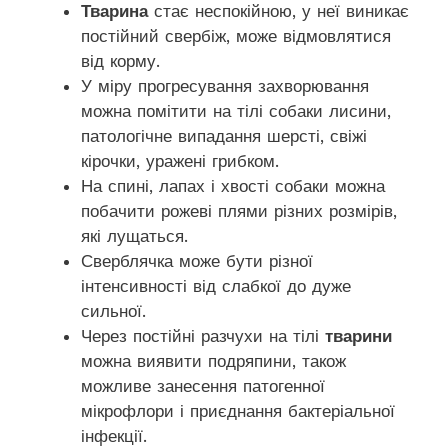
Тварина
стає неспокійною, у неї виникає
постійний свербіж, може відмовлятися
від корму.
У міру прогресування захворювання
можна помітити на тілі собаки лисини,
патологічне випадання шерсті, свіжі
кірочки, уражені грибком.
На спині, лапах і хвості собаки можна
побачити рожеві плями різних розмірів,
які лущаться.
Сверблячка може бути різної
інтенсивності від слабкої до дуже
сильної.
Через постійні разчухи на тілі
тварини
можна виявити подряпини, також
можливе занесення патогенної
мікрофлори і приєднання бактеріальної
інфекції.