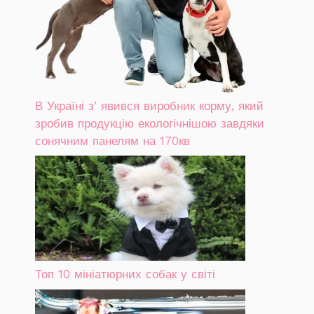
В Україні зʼявився виробник корму, який
зробив продукцію екологічнішою завдяки
сонячним панелям на 170кв
Топ 10 мініатюрних собак у світі