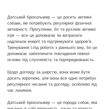
Датський брохольмер — це досить активні
собаки, які потребують регулярної фізичної
активності. Прогулянки, біг та рухливі активні
ігри — все це допомагає їм витрачати
надлишок енергії та підтримувати здоров’я.
Тренування слід робити з раннього віку, бо це
допомагає забезпечити покладення певної
основи під слухняність та підпорядкованість.
Щодо догляду за шерстю, вона може бути
досить короткою, але вона все одно потребує
регулярного чесання та догляду, особливо під
час линяння.
Датський брохольмер — це порода собак, яка
поєднує в собі величність, ласку та вірність.