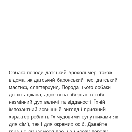
Собака породи датський брохольмер, також
відома, як датський баронський пес, датський
мастиф, слагтерхунд. Порода цього собаки
досить цікава, адже вона зберігає в собі
незмінний дух величі та відданості. Їхній
імпозантний зовнішній вигляд і приязний
характер роблять їх чудовими супутниками як
для сім’ї, так і для окремих осіб. Давайте
глибше дізнаємося про цю чудову породу.