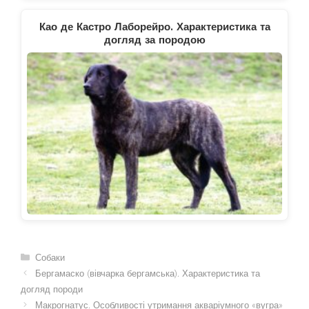
Као де Кастро Лаборейро. Характеристика та
догляд за породою
Категорії
Собаки
Бергамаско (вівчарка бергамська). Характеристика та
догляд породи
Макрогнатус. Особливості утримання акваріумного «вугра»