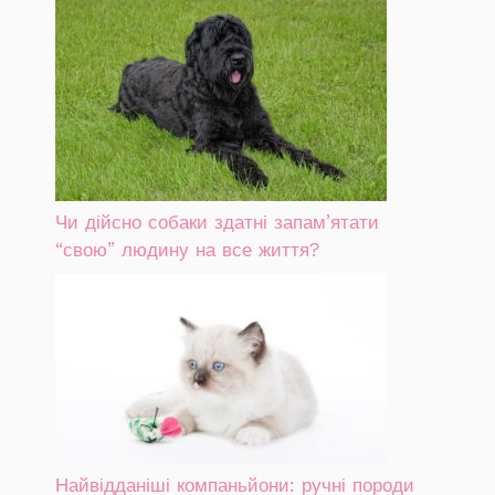
Чи дійсно собаки здатні запам’ятати
“свою” людину на все життя?
Найвідданіші компаньйони: ручні породи