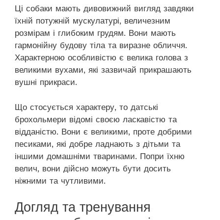
Ці собаки мають дивовижний вигляд завдяки
їхній потужній мускулатурі, величезним
розмірам і глибоким грудям. Вони мають
гармонійну будову тіла та виразне обличчя.
Характерною особливістю є велика голова з
великими вухами, які зазвичай прикрашають
вушні прикраси.
Що стосується характеру, то датські
брохольмери відомі своєю ласкавістю та
відданістю. Вони є великими, проте добрими
песиками, які добре ладнають з дітьми та
іншими домашніми тваринами. Попри їхню
велич, вони дійсно можуть бути досить
ніжними та чутливими.
Догляд та тренування