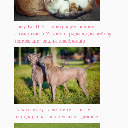
Чому BestPet – найкращий онлайн
зоомагазин в Україні: поради щодо вибору
товарів для ваших улюбленців
Собаки можуть виявляти стрес у
господарів за запахом поту і дихання