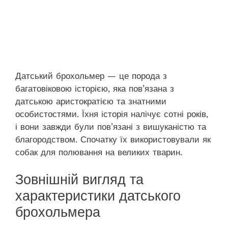
Датський брохольмер — це порода з
багатовіковою історією, яка пов’язана з
датською аристократією та знатними
особистостями. Їхня історія налічує сотні років,
і вони завжди були пов’язані з вишуканістю та
благородством. Спочатку їх використовували як
собак для полювання на великих тварин.
Зовнішній вигляд та
характеристики датського
брохольмера