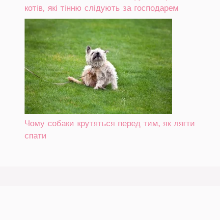
котів, які тінню слідують за господарем
Чому собаки крутяться перед тим, як лягти
спати