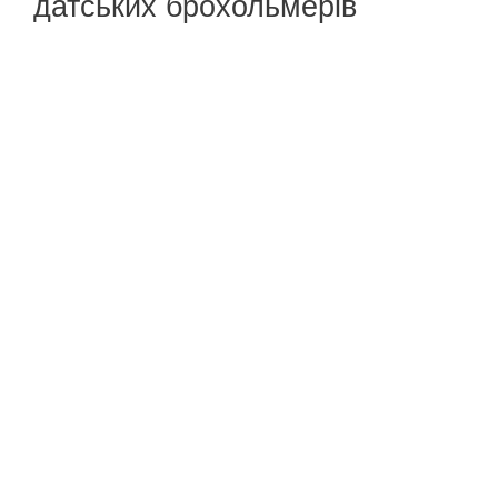
датських брохольмерів