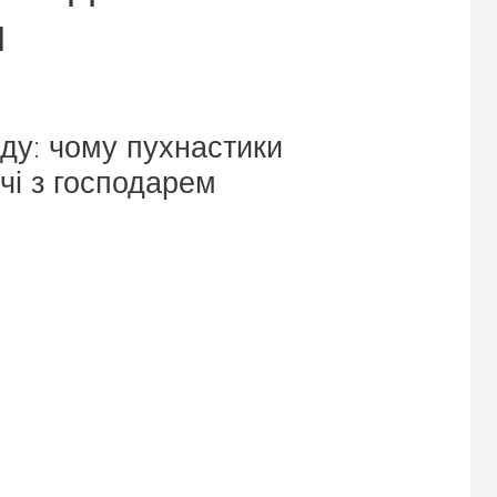
и
ду: чому пухнастики
чі з господарем