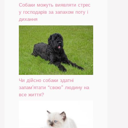
Собаки можуть виявляти стрес
у господарів за запахом поту і
дихання
Чи дійсно собаки здатні
запам’ятати “свою” людину на
все життя?