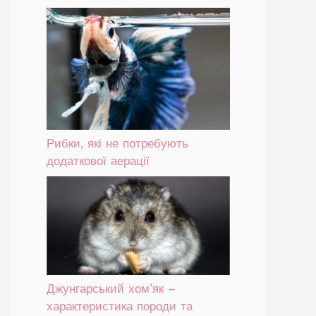
Рибки, які не потребують
додаткової аерації
Джунгарський хом’як –
характеристика породи та