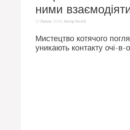
ними взаємодіят
21 Липня, 2025
Автор
fersht
Мистецтво котячого погля
уникають контакту очі-в-о