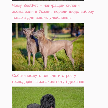
Чому BestPet – найкращий онлайн
зоомагазин в Україні: поради щодо вибору
товарів для ваших улюбленців
Собаки можуть виявляти стрес у
господарів за запахом поту і дихання