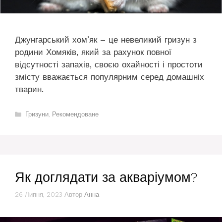
Джунгарський хом’як – це невеликий гризун з
родини Хомяків, який за рахунок повної
відсутності запахів, своєю охайності і простоти
змісту вважається популярним серед домашніх
тварин.
Категорії
Гризуни
,
Рекомендоване
Як доглядати за акваріумом?
26 Липня, 2023
Автор
Анна