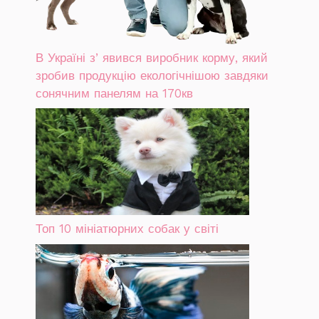
В Україні зʼявився виробник корму, який
зробив продукцію екологічнішою завдяки
сонячним панелям на 170кв
Топ 10 мініатюрних собак у світі