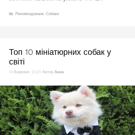
Категорії
Рекомендоване
,
Собаки
Топ 10 мініатюрних собак у
світі
14 Березня, 2025
Автор
Анна