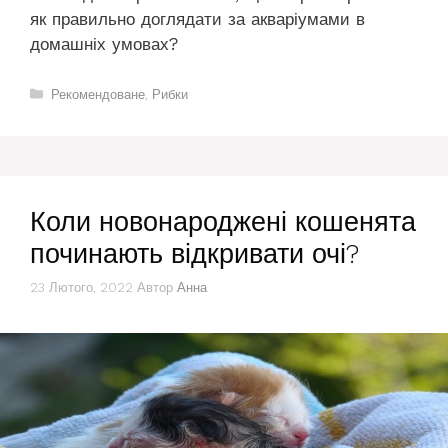
як правильно доглядати за акваріумами в
домашніх умовах?
Категорії
Рекомендоване
,
Рибки
Коли новонароджені кошенята
починають відкривати очі?
23 Лютого, 2022
Автор
Анна