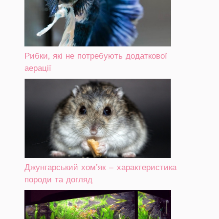
Рибки, які не потребують додаткової
аерації
Джунгарський хом’як – характеристика
породи та догляд