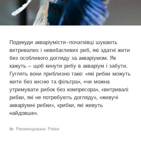
Подекуди акваріумісти-початківці шукають
витривалих і невибагливих риб, які здатні жити
без особливого догляду за акваріумом. Як
кажуть – щоб кинути рибу в акваріум і забути.
Гуглять вони приблизно таке: «які рибки можуть
жити без кисню та фільтра», «чи можна
утримувати рибок без компресора», «витривалі
рибки, які не потребують догляду», «живучі
акваріумні рибки», «рибки, які живуть
найдовше».
Категорії
Рекомендоване
,
Рибки