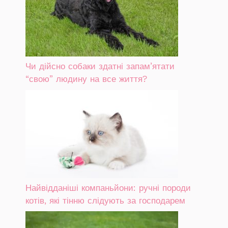
Чи дійсно собаки здатні запам’ятати
“свою” людину на все життя?
Найвідданіші компаньйони: ручні породи
котів, які тінню слідують за господарем