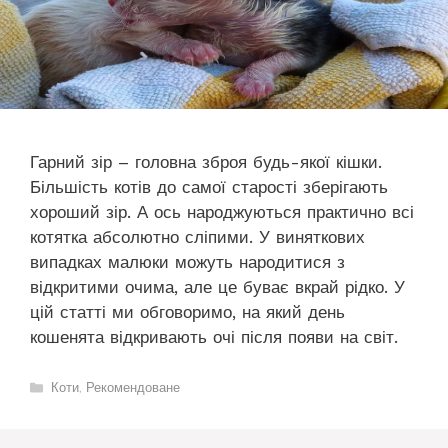
Гарний зір – головна зброя будь-якої кішки.
Більшість котів до самої старості зберігають
хороший зір. А ось народжуються практично всі
котятка абсолютно сліпими. У виняткових
випадках малюки можуть народитися з
відкритими очима, але це буває вкрай рідко. У
цій статті ми обговоримо, на який день
кошенята відкривають очі після появи на світ.
Категорії
Коти
,
Рекомендоване