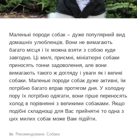
Маленькі породи собак – дуже популярний вид
домашніх улюбленців. Вони не вимагають
багато місця і їх можна взяти з собою куди
завгодно. Ці милі, приємні, мініатюрні собаки
приносять тонни задоволення, але вони
вимагають такого ж догляду і уваги як і великі
собаки. Маленькі породи собак дуже активні, їм
потрібно багато вправ протягом дня. У холодну
пору їх потрібно одягати, вони гірше переносять
холод в порівнянні з великими собаками. Якщо
подібні складнощі для Вас прийнятні то одна з
цих милих собак може Вам підійти.
Категорії
Рекомендоване
,
Собаки