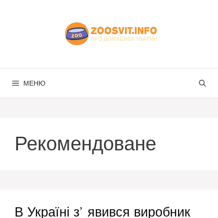
Перейти
до
вмісту
МЕНЮ
Рекомендоване
В Україні зʼявився виробник