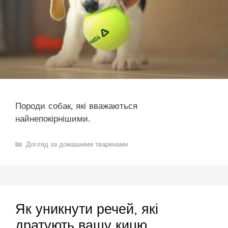
Породи собак, які вважаються
найнепокірнішими.
Категорії
Догляд за домашніми тваринами
Як уникнути речей, які
дратують вашу кицю