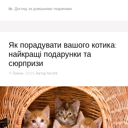
Категорії
Догляд за домашніми тваринами
Як порадувати вашого котика:
найкращі подарунки та
сюрпризи
11 Липня, 2025
Автор
fersht