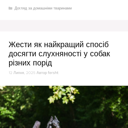
Категорії
Догляд за домашніми тваринами
Жести як найкращий спосіб
досягти слухняності у собак
різних порід
12 Липня, 2025
Автор
fersht