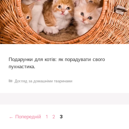
Подарунки для котів: як порадувати свого
пухнастика.
Категорії
Догляд за домашніми тваринами
Сторінка
Сторінка
Сторінка
←
Попередній
1
2
3