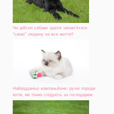
Чи дійсно собаки здатні запам’ятати
“свою” людину на все життя?
Найвідданіші компаньйони: ручні породи
котів, які тінню слідують за господарем