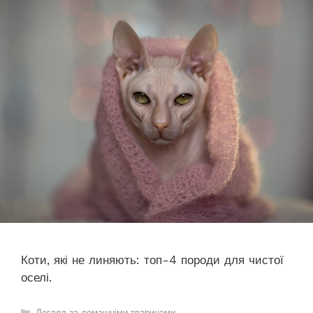
Коти, які не линяють: топ-4 породи для чистої
оселі.
Категорії
Догляд за домашніми тваринами