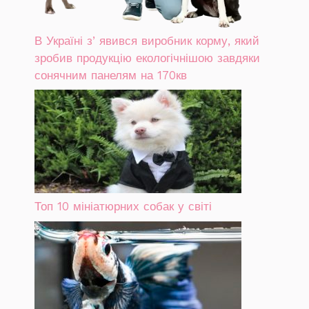
В Україні зʼявився виробник корму, який
зробив продукцію екологічнішою завдяки
сонячним панелям на 170кв
Топ 10 мініатюрних собак у світі