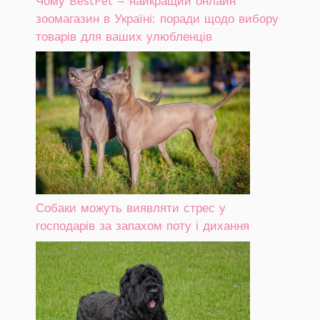
Чому BestPet – найкращий онлайн
зоомагазин в Україні: поради щодо вибору
товарів для ваших улюбленців
Собаки можуть виявляти стрес у
господарів за запахом поту і дихання