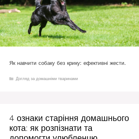
Як навчити собаку без крику: ефективні жести.
Категорії
Догляд за домашніми тваринами
4 ознаки старіння домашнього
кота: як розпізнати та
допомогти улюбленцю