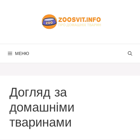
Перейти
до
вмісту
МЕНЮ
Догляд за
домашніми
тваринами