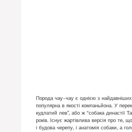
Порода чау-чау є однією з найдавніших
популярна в якості компаньйона. У перек
кудлатий лев”, або ж “собака династії Т
років. Існує жартівлива версія про те, 
і будова черепу, і анатомія собаки, а го