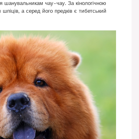
я шанувальникам чау-чау. За кінологічною
 шпіців, а серед його предків є тибетський