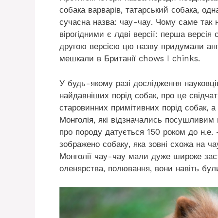
собака варварів, татарський собака, одн
сучасна назва: чау-чау. Чому саме так 
вірогідними є лдві версії: перша версія 
другою версією цю назву придумали англі
мешкали в Британії chows I chinks.
У будь-якому разі дослідження науковці
найдавніших порід собак, про це свідч
старовинних примітивних порід собак, а
Монголія, які відзначались посушливим
про породу датується 150 роком до н.е
зображено собаку, яка зовні схожа на ч
Монголії чау-чау мали дуже широке зас
оленярства, полювання, вони навіть бул