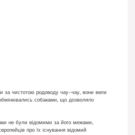
ли за чистотою родоводу чау-чау, вони вели
і обмінювались собаками, що дозволяло
баки не були відомими за його межами,
вропейців про їх існування відомий