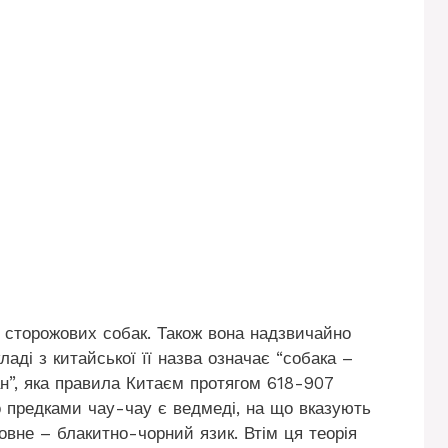
 сторожових собак. Також вона надзвичайно
ладі з китайської її назва означає “собака –
ан”, яка правила Китаєм протягом 618-907
що предками чау-чау є ведмеді, на що вказують
ловне – блакитно-чорний язик. Втім ця теорія