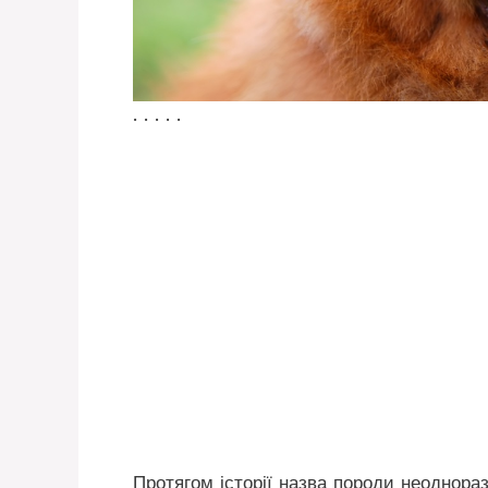
. . . . .
Протягом історії назва породи неоднор