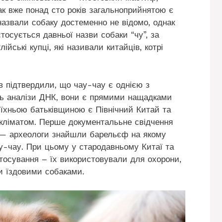
ак вже понад сто років загальноприйнятою є
назвали собаку достеменно не відомо, однак
стосується давньої назви собаки “чу”, за
йські купці, які називали китайців, котрі
в підтвердили, що чау-чау є однією з
ать аналізи ДНК, вони є прямими нащадками
 їхньою батьківщиною є Північний Китай та
 кліматом. Перше документалььне свідчення
. — археологи знайшли барельєф на якому
ау-чау. При цьому у стародавньому Китаї та
тосування – їх використовували для охорони,
и їздовими собаками.