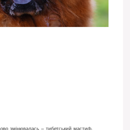
азово змінювалась – тибетський мастиф,