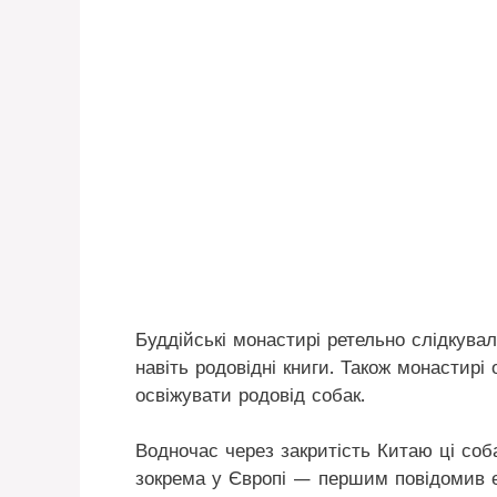
Буддійські монастирі ретельно слідкува
навіть родовідні книги. Також монастир
освіжувати родовід собак.
Водночас через закритість Китаю ці со
зокрема у Європі — першим повідомив є