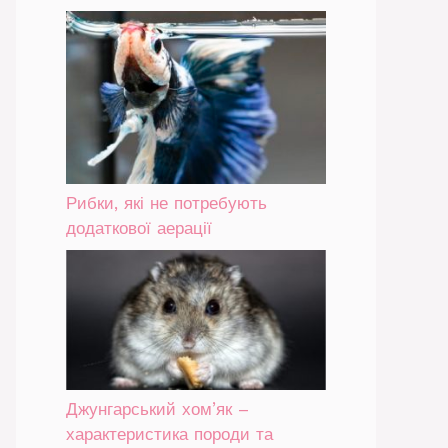
Рибки, які не потребують
додаткової аерації
Джунгарський хом’як –
характеристика породи та