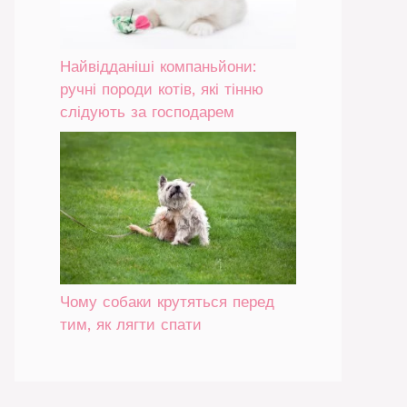
Найвідданіші компаньйони:
ручні породи котів, які тінню
слідують за господарем
Чому собаки крутяться перед
тим, як лягти спати