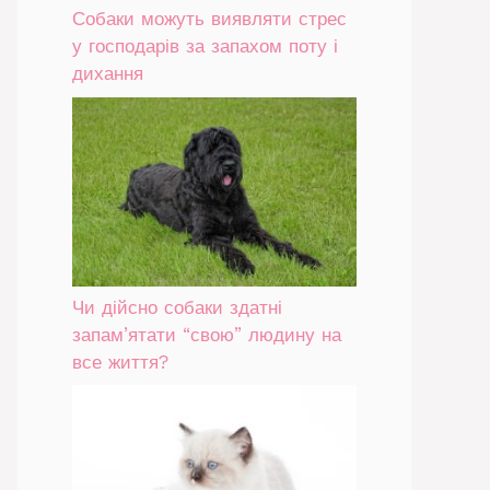
Собаки можуть виявляти стрес
у господарів за запахом поту і
дихання
Чи дійсно собаки здатні
запам’ятати “свою” людину на
все життя?