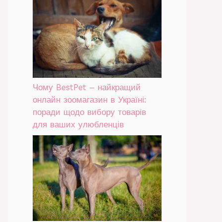
Чому BestPet – найкращий
онлайн зоомагазин в Україні:
поради щодо вибору товарів
для ваших улюбленців