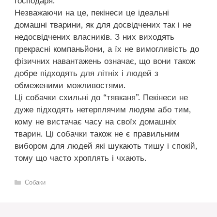
господаря.
Незважаючи на це, пекінеси це ідеальні
домашні тварини, як для досвідчених так і не
недосвідчених власників. З них виходять
прекрасні компаньйони, а їх не вимогливість до
фізичних навантажень означає, що вони також
добре підходять для літніх і людей з
обмеженими можливостями.
Ці собачки схильні до “тявканя”. Пекінеси не
дуже підходять нетерплячим людям або тим,
кому не вистачає часу на своїх домашніх
тварин. Ці собачки також не є правильним
вибором для людей які шукають тишу і спокій,
тому що часто хроплять і чхають.
Категорії
Собаки