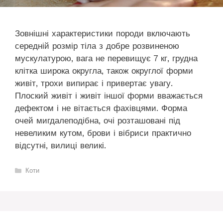
Зовнішні характеристики породи включають
середній розмір тіла з добре розвиненою
мускулатурою, вага не перевищує 7 кг, грудна
клітка широка округла, також округлої форми
живіт, трохи випирає і привертає увагу.
Плоский живіт і живіт іншої форми вважається
дефектом і не вітається фахівцями. Форма
очей мигдалеподібна, очі розташовані під
невеликим кутом, брови і вібриси практично
відсутні, вилиці великі.
Категорії
Коти