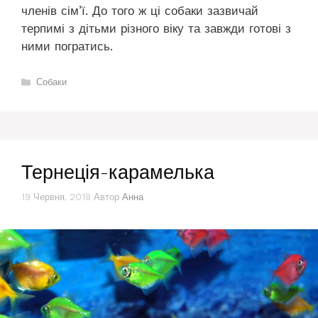
членів сім’ї. До того ж ці собаки зазвичай
терпимі з дітьми різного віку та завжди готові з
ними погратись.
Категорії
Собаки
Тернеція-карамелька
19 Червня, 2018
Автор
Анна