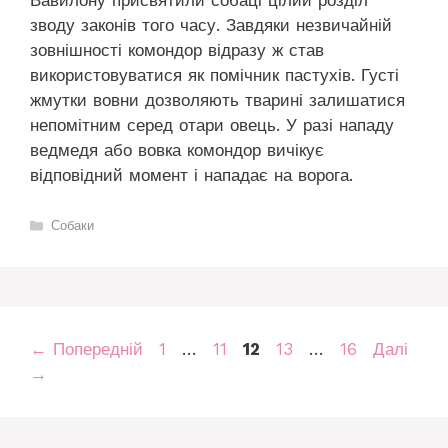
Вавилону присвятили собаці цілий розділ
зводу законів того часу. Завдяки незвичайній
зовнішності комондор відразу ж став
використовуватися як помічник пастухів. Густі
жмутки вовни дозволяють тварині залишатися
непомітним серед отари овець. У разі нападу
ведмедя або вовка комондор вичікує
відповідний момент і нападає на ворога.
Категорії
Собаки
Сторінка
Сторінка
Сторінка
Сторінка
Сторінка
←
Попередній
1
…
11
12
13
…
16
Далі
→