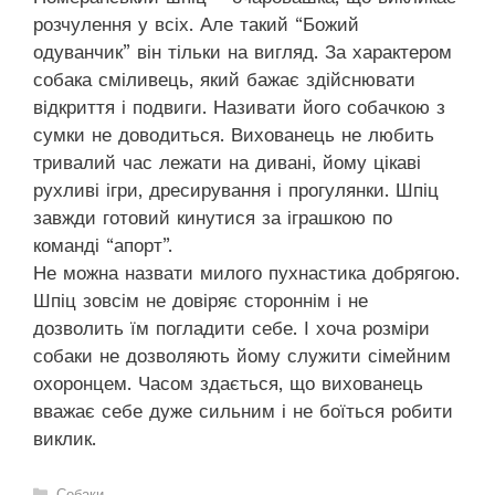
розчулення у всіх. Але такий “Божий
одуванчик” він тільки на вигляд. За характером
собака сміливець, який бажає здійснювати
відкриття і подвиги. Називати його собачкою з
сумки не доводиться. Вихованець не любить
тривалий час лежати на дивані, йому цікаві
рухливі ігри, дресирування і прогулянки. Шпіц
завжди готовий кинутися за іграшкою по
команді “апорт”.
Не можна назвати милого пухнастика добрягою.
Шпіц зовсім не довіряє стороннім і не
дозволить їм погладити себе. І хоча розміри
собаки не дозволяють йому служити сімейним
охоронцем. Часом здається, що вихованець
вважає себе дуже сильним і не боїться робити
виклик.
Категорії
Собаки