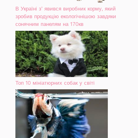
В Україні зʼявився виробник корму, який
зробив продукцію екологічнішою завдяки
сонячним панелям на 170кв
Топ 10 мініатюрних собак у світі