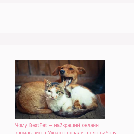
Чому BestPet – найкращий онлайн
зоомагазин в Україні: поради щодо вибору