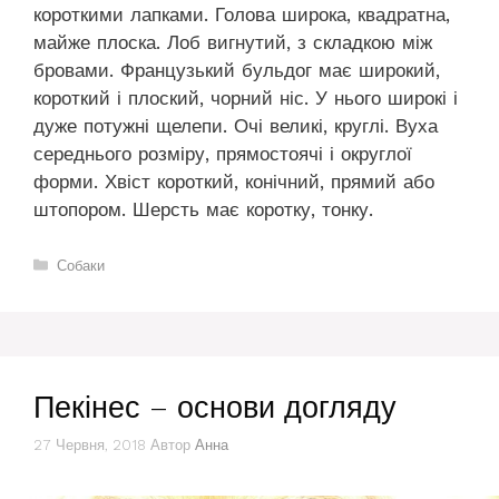
короткими лапками. Голова широка, квадратна,
майже плоска. Лоб вигнутий, з складкою між
бровами. Французький бульдог має широкий,
короткий і плоский, чорний ніс. У нього широкі і
дуже потужні щелепи. Очі великі, круглі. Вуха
середнього розміру, прямостоячі і округлої
форми. Хвіст короткий, конічний, прямий або
штопором. Шерсть має коротку, тонку.
Категорії
Собаки
Пекінес – основи догляду
27 Червня, 2018
Автор
Анна