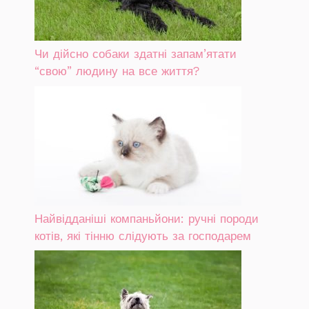
Чи дійсно собаки здатні запам’ятати
“свою” людину на все життя?
Найвідданіші компаньйони: ручні породи
котів, які тінню слідують за господарем