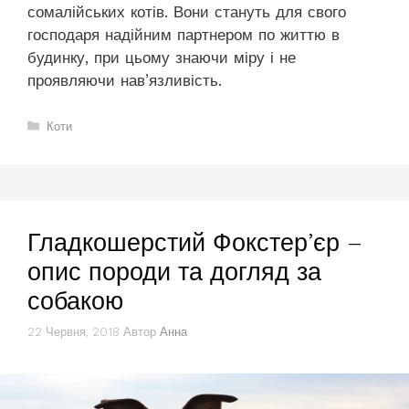
сомалійських котів. Вони стануть для свого
господаря надійним партнером по життю в
будинку, при цьому знаючи міру і не
проявляючи нав’язливість.
Категорії
Коти
Гладкошерстий Фокстер’єр –
опис породи та догляд за
собакою
22 Червня, 2018
Автор
Анна