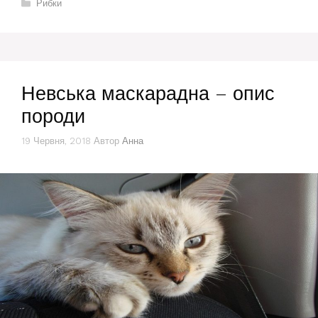
Категорії
Рибки
Невська маскарадна – опис
породи
19 Червня, 2018
Автор
Анна