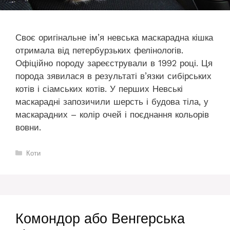
Своє оригінальне ім’я невська маскарадна кішка
отримала від петербурзьких фелінологів.
Офіційно породу зареєстрували в 1992 році. Ця
порода зявилася в результаті в’язки сибірських
котів і сіамських котів. У перших Невські
маскарадні запозичили шерсть і будова тіла, у
маскарадних – колір очей і поєднання кольорів
вовни.
Категорії
Коти
Комондор або Венгерська