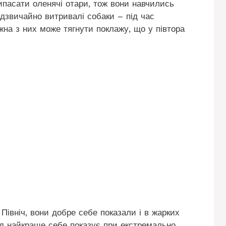
ипасати оленячі отари, тож вони навчились
дзвичайно витривалі собаки – під час
жна з них може тягнути поклажу, що у півтора
Північ, вони добре себе показали і в жарких
моїд найкраще себе показує при екстремально