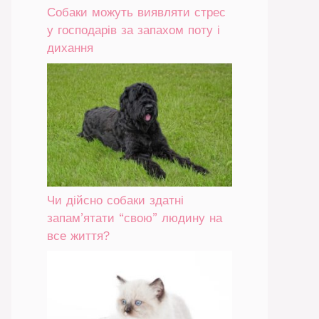
Собаки можуть виявляти стрес
у господарів за запахом поту і
дихання
Чи дійсно собаки здатні
запам’ятати “свою” людину на
все життя?