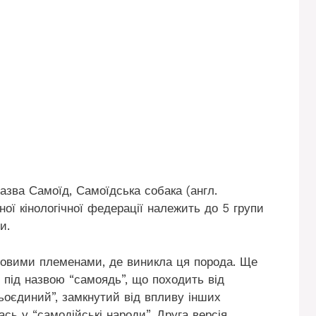
азва Самоїд, Самоїдська собака (англ.
ї кінологічної федерації належить до 5 групи
и.
очовими племенами, де виникла ця порода. Ще
я під назвою “самоядь”, що походить від
ьоєдиний”, замкнутий від впливу інших
ь у “самодійські народи”. Друга версія