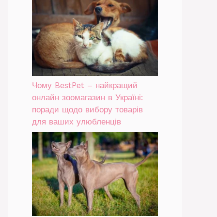
Чому BestPet – найкращий
онлайн зоомагазин в Україні:
поради щодо вибору товарів
для ваших улюбленців