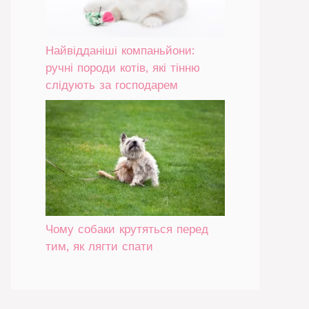
Найвідданіші компаньйони:
ручні породи котів, які тінню
слідують за господарем
Чому собаки крутяться перед
тим, як лягти спати