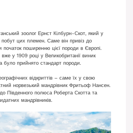
анський зоолог Ернст Кілбурн-Скот, який у
 побут цих племен. Саме він привіз до
и початок поширенню цієї породи в Європі.
вже у 1909 році у Великобританії виник
а було прийнято стандарт породи.
ографічних відкриттів – саме їх у свою
атний норвезький мандрівник Фритьоф Нансен.
 до Південного полюса Роберта Скотта та
идатних мандрівників.