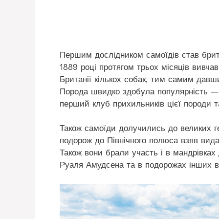
Першим дослідником самоїдів став брит
1889 році протягом трьох місяців вивчав
Британії кількох собак, тим самим давш
Порода швидко здобула популярність — 
перший клуб прихильників цієї породи т
Також самоїди долучились до великих ге
подорож до Північного полюса взяв вид
Також вони брали участь і в мандрівках
Руаля Амудсена та в подорожах інших в