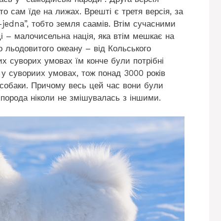
бто сам їде на лижах. Врешті є третя версія, за
jedna”, тобто земля саамів. Втім сучасними
і – малочисельна нація, яка втім мешкає на
 льодовитого океану – від Кольського
их суворих умовах їм конче були потрібні
 у сувориих умовах, тож понад 3000 років
собаки. Причому весь цей час вони були
 порода ніколи не змішувалась з іншими.