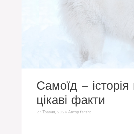
Самоїд – історія
цікаві факти
27 Травня, 2024
Автор
fersht