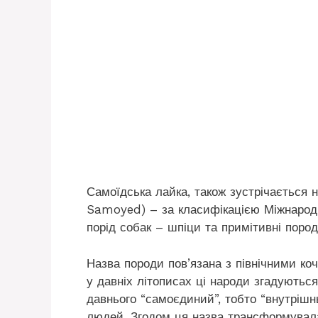
Самоїдська лайка, також зустрічається н
Samoyed) – за класифікацією Міжнародно
порід собак – шпіци та примітивні пород
Назва породи пов’язана з північними к
у давніх літописах ці народи згадуютьс
давнього “самоєдиний”, тобто “внутрішн
людей. Згодом ця назва трансформувалас