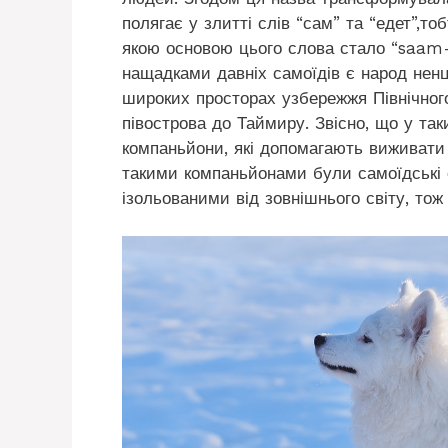
полягає у злитті слів “сам” та “едет”,то
якою основою цього слова стало “saam-
нащадками давніх самоїдів є народ ненц
широких просторах узбережжя Північного
півострова до Таймиру. Звісно, що у так
компаньйони, які допомагають виживати
такими компаньйонами були самоїдські 
ізольованими від зовнішнього світу, тож