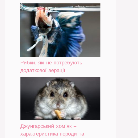
Рибки, які не потребують
додаткової аерації
Джунгарський хом’як –
характеристика породи та