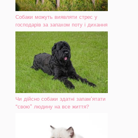
Собаки можуть виявляти стрес у
господарів за запахом поту і дихання
Чи дійсно собаки здатні запам’ятати
“свою” людину на все життя?