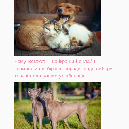
Чому BestPet – найкращий онлайн
зоомагазин в Україні: поради щодо вибору
товарів для ваших улюбленців