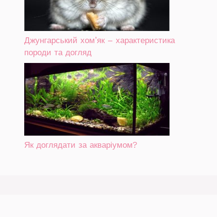
Джунгарський хом’як – характеристика
породи та догляд
Як доглядати за акваріумом?