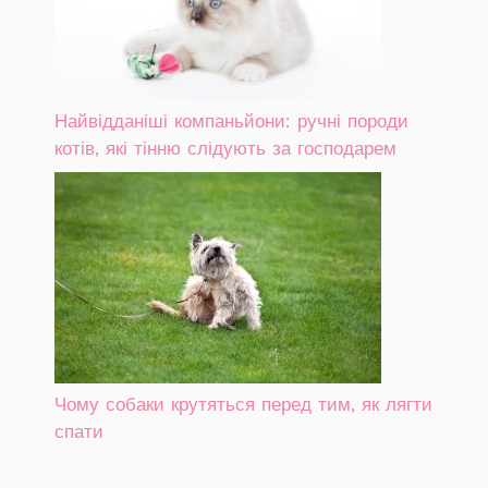
Найвідданіші компаньйони: ручні породи
котів, які тінню слідують за господарем
Чому собаки крутяться перед тим, як лягти
спати