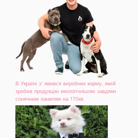
В Україні зʼявився виробник корму, який
зробив продукцію екологічнішою завдяки
сонячним панелям на 170кв