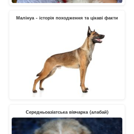
Малінуа - історія походження та цікаві факти
Середньоазіатська вівчарка (алабай)