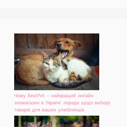
Чому BestPet – найкращий онлайн
зоомагазин в Україні: поради щодо вибору
товарів для ваших улюбленців