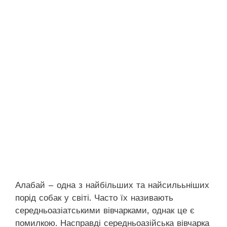
Алабай – одна з найбільших та найсилььніших
порід собак у світі. Часто їх називають
середньоазіатськими вівчарками, однак це є
помилкою. Насправді середньоазійська вівчарка