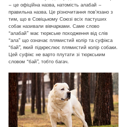
– це офіційна назва, натомість алабай –
правильна назва. Це різночитання пов’язано з
тим, що в Совіцькому Союзі всіх пастуших
собак називали вівчарками. Саме слово
“алабай” має тюркське походження від слів
“ала” що означає плямистий колір та суфікса
“бай”, який підкреслює плямистий колір собаки.
Цей суфікс не варто плутати зі тюркським
словом “бай”, тобто багач.