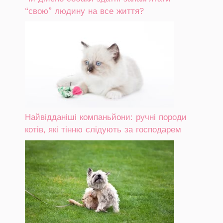
“свою” людину на все життя?
Найвідданіші компаньйони: ручні породи
котів, які тінню слідують за господарем