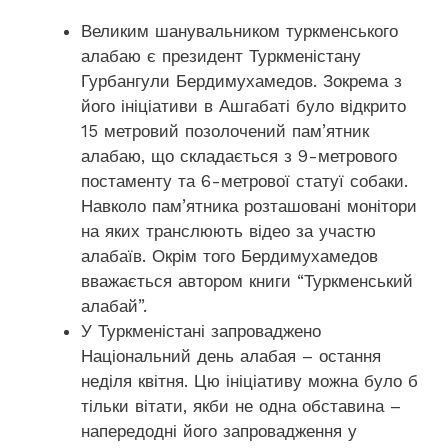
Великим шанувальником туркменського
алабаю є президент Туркменістану
Гурбангули Бердимухамедов. Зокрема з
його ініціативи в Ашгабаті було відкрито
15 метровий позолочений пам’ятник
алабаю, що складається з 9-метрового
постаменту та 6-метрової статуї собаки.
Навколо пам’ятника розташовані монітори
на яких транслюють відео за участю
алабаїв. Окрім того Бердимухамедов
вважається автором книги “Туркменський
алабай”.
У Туркменістані запроваджено
Національний день алабая – остання
неділя квітня. Цю ініціативу можна було б
тільки вітати, якби не одна обставина –
напередодні його запровадження у