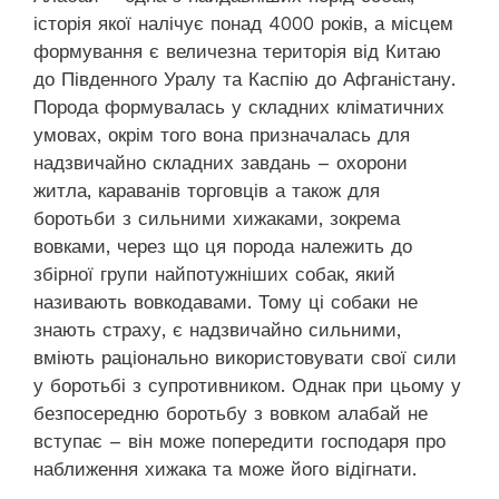
історія якої налічує понад 4000 років, а місцем
формування є величезна територія від Китаю
до Південного Уралу та Каспію до Афганістану.
Порода формувалась у складних кліматичних
умовах, окрім того вона призначалась для
надзвичайно складних завдань – охорони
житла, караванів торговців а також для
боротьби з сильними хижаками, зокрема
вовками, через що ця порода належить до
збірної групи найпотужніших собак, який
називають вовкодавами. Тому ці собаки не
знають страху, є надзвичайно сильними,
вміють раціонально використовувати свої сили
у боротьбі з супротивником. Однак при цьому у
безпосередню боротьбу з вовком алабай не
вступає – він може попередити господаря про
наближення хижака та може його відігнати.