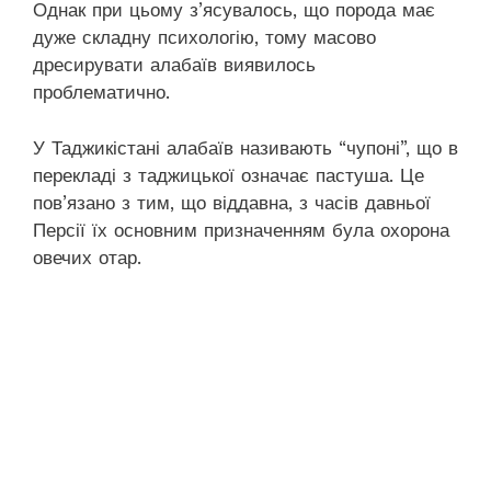
Однак при цьому з’ясувалось, що порода має
дуже складну психологію, тому масово
дресирувати алабаїв виявилось
проблематично.
У Таджикістані алабаїв називають “чупоні”, що в
перекладі з таджицької означає пастуша. Це
пов’язано з тим, що віддавна, з часів давньої
Персії їх основним призначенням була охорона
овечих отар.