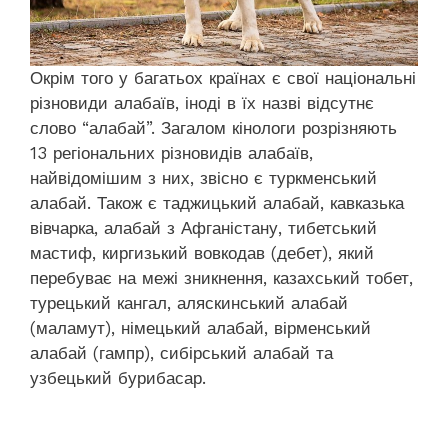
Окрім того у багатьох країнах є свої національні
різновиди алабаїв, іноді в їх назві відсутнє
слово “алабай”. Загалом кінологи розрізняють
13 регіональних різновидів алабаїв,
найвідомішим з них, звісно є туркменський
алабай. Також є таджицький алабай, кавказька
вівчарка, алабай з Афганістану, тибетський
мастиф, киргизький вовкодав (дебет), який
перебуває на межі зникнення, казахський тобет,
турецький кангал, аляскинський алабай
(маламут), німецький алабай, вірменський
алабай (гампр), сибірський алабай та
узбецький бурибасар.