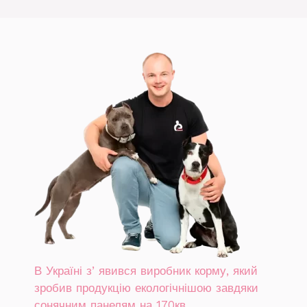
В Україні зʼявився виробник корму, який
зробив продукцію екологічнішою завдяки
сонячним панелям на 170кв