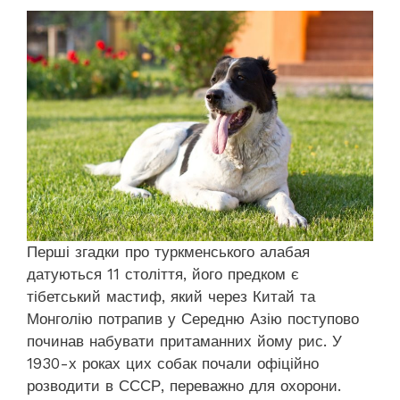
Перші згадки про туркменського алабая
датуються 11 століття, його предком є
тібетський мастиф, який через Китай та
Монголію потрапив у Середню Азію поступово
починав набувати притаманних йому рис. У
1930-х роках цих собак почали офіційно
розводити в СССР, переважно для охорони.