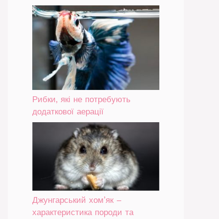
Рибки, які не потребують
додаткової аерації
Джунгарський хом’як –
характеристика породи та