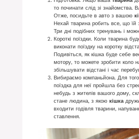
то починати слід зі знайомства. 
Отже, посидьте в авто з вашою
к
Нехай тварина робить все, що їй з
Три дні подібних тренувань і мож
Короткі поїздки. Коли тварина буд
виконати поїздку на коротку відст
Подивіться, як кішка буде себе ве
мотору, то можете зробити коло н
збільшувати відстані і час переб
Вибираємо компаньйона. Для тог
поїздка для неї пройшла без стрес
небудь з жителів вашого дому, ск
стане людина, з якою
кішка
дружи
входити годівля тварини, напуван
ставлення.