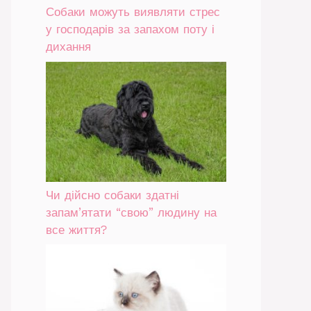
Собаки можуть виявляти стрес
у господарів за запахом поту і
дихання
Чи дійсно собаки здатні
запам’ятати “свою” людину на
все життя?