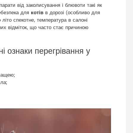
арати від заколисування і блювоти такі як
ебезпека для
котів
в дорозі (особливо для
 літо спекотне, температура в салоні
их відміток, що часто стає причиною
ні ознаки перегрівання у
пащею;
ла;