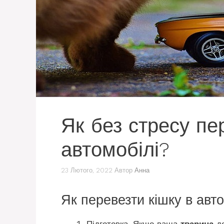
Як без стресу пе
автомобілі?
23 Лютого, 2022
Автор
Анна
Як перевезти кішку в авто
Підготовка. Якщо ваша
тварина
до