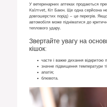
У ветеринарних аптеках продаються преп
Kalmvеt, Кіт Баюн. Ще одна серйозна н
довгошерстих порід) – це перегрів. Якщо
автомобіля може підніматися до критичн
теплового удару.
Звертайте увагу на основ
кішок:
часте і важке дихання відкритою 
значне підвищення температури ті
апатія;
блювота.