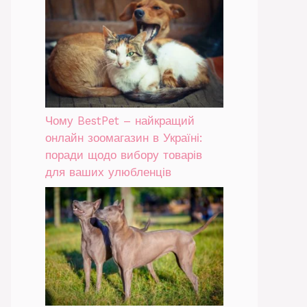
Чому BestPet – найкращий
онлайн зоомагазин в Україні:
поради щодо вибору товарів
для ваших улюбленців