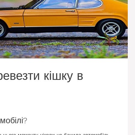
ревезти кішку в
мобілі?
 цього моменту ніколи не бачила автомобіль,