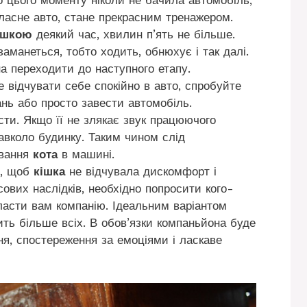
Власне авто, стане прекрасним тренажером.
ішкою
деякий час, хвилин п’ять не більше.
аманеться, тобто ходить, обнюхує і так далі.
на переходити до наступного етапу.
е відчувати себе спокійно в авто, спробуйте
ань або просто завести автомобіль.
сти. Якщо її не злякає звук працюючого
авколо будинку. Таким чином слід
ування
кота
в машині.
о, щоб
кішка
не відчувала дискомфорт і
ових наслідків, необхідно попросити кого-
ласти вам компанію. Ідеальним варіантом
ть більше всіх. В обов’язки компаньйона буде
ня, спостереження за емоціями і ласкаве