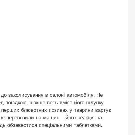
і до заколисування в салоні автомобіля. Не
д поїздкою, інакше весь вміст його шлунку
 перших блювотних позивах у тварини вартує
не перевозили на машині і його реакція на
гідь обзавестися спеціальними таблетками.