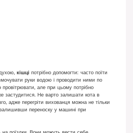
адухою,
кішці
потрібно допомогти: часто поїти
змочувати руки водою і проводити ними по
о провітрювати, але при цьому потрібно
же застудитися. Не варто залишати кота в
го, адже перегріти вихованця можна не тільки
, залишивши переноску у машині при
ь на поїздки. Вони можуть вести себе