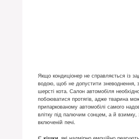
Якщо кондиціонер не справляється із з
водою, щоб не допустити зневоднення, 
шерсті кота. Салон автомобіля необхідн
побоюватися протягів, адже тварина мо
припаркованому автомобілі самого надов
влітку під палючим сонцем, а й взимку
включеній печі.
Є
кішки
, які надмірно емоційно реагуют