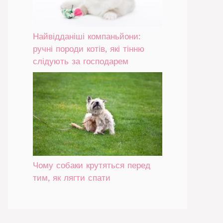
Найвідданіші компаньйони:
ручні породи котів, які тінню
слідують за господарем
Чому собаки крутяться перед
тим, як лягти спати