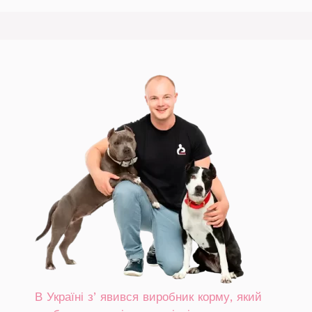
В Україні зʼявився виробник корму, який