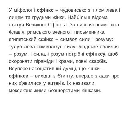
У міфології
сфінкс
– чудовисько з тілом лева і
лицем та грудьми жінки. Найбільш відома
статуя Великого Сфінкса. За визначенням Тита
Флавія, римського вченого і письменника,
єгипетський сфінкс – символ сили і розуму:
тулуб лева символізує силу, людське обличчя
– розум. І сила, і розум потрібні
сфінксу
, щоб
охороняти піраміди і храми, повні скарбів.
Всупереч асоціативній думці, що кішки –
сфінкси
– вихідці з Єгипту, вперше згадки про
них з’явилися у ацтеків. Їх називали
мексиканськими безшерстими кішками.