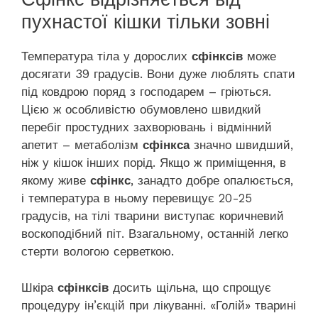
пухнастої кішки тільки зовні
Температура тіла у дорослих
сфінксів
може
досягати 39 градусів. Вони дуже люблять спати
під ковдрою поряд з господарем – гріються.
Цією ж особливістю обумовлено швидкий
перебіг простудних захворювань і відмінний
апетит – метаболізм
сфінкса
значно швидший,
ніж у кішок інших порід. Якщо ж приміщення, в
якому живе
сфінкс
, занадто добре опалюється,
і температура в ньому перевищує 20-25
градусів, на тілі тварини виступає коричневий
воскоподібний піт. Взагальному, останній легко
стерти вологою серветкою.
Шкіра
сфінксів
досить щільна, що спрощує
процедуру ін’єкцій при лікуванні. «Голій» тварині