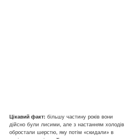
Цікавий факт:
більшу частину років вони
дійсно були лисими, але з настанням холодів
обростали шерстю, яку потім «скидали» в