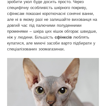
зробити укол буде досить просто. Через
специфічну особливість шкірного покриву,
сфінксам показані короткочасні сонячні ванни,
але ні в якому разі не залишайте вихованця на
довгий час під палючими полуденними
променями – шкіра цих кішок обгорає швидше,
ніж у людини. Більшість
сфінксів
люблять
купатися, але миючі засоби варто підбирати у
спеціалізованих зоомагазинах.