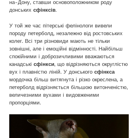
на-Дону, ставши основоположником роду
донських
сфінксів
.
У той же час пітерські фелінологи вивели
породу петерболд, незалежно від ростовських
колег. Всі три різновиди мають не тільки
зовнішні, але і емоційні відмінності. Найбільш
спокійними і доброзичливими вважаються
канадські
сфінкси
, що відрізняються округлістю
вух і плавністю ліній. У донського
сфінкса
мордочка більш витягнута і різко окреслена, а
петерболд відрізняється більшою витонченістю,
величезними вухами і видовженими
пропорціями.