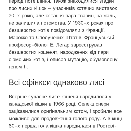
період потепління. Також знаходилися згадки
про лисих кішок – учасників котячих виставок
20-х років, але остання пара тварин, на жаль,
не залишила потомства. У 1930-х роках про
безшерстих котів повідомляли з Франції,
Марокко та Сполучених Штатів. Французький
професор-біолог Е. Летар зареєстрував
безшерстих кошенят, народжених від пари
сіамських котів, і описав мутацію, обумовлену
геном h.
Всі сфінкси однаково лисі
Вперше сучасне лисе кошеня народилося у
канадської кішки в 1966 році. Селекціонери
зацікавилися оригінальним котом, і зробили все
можливе для продовження голого роду. А в кінці
80-х перша гола кішка народилася в Ростові-