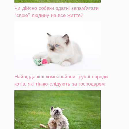
Чи дійсно собаки здатні запам’ятати
“свою” людину на все життя?
Найвідданіші компаньйони: ручні породи
котів, які тінню слідують за господарем