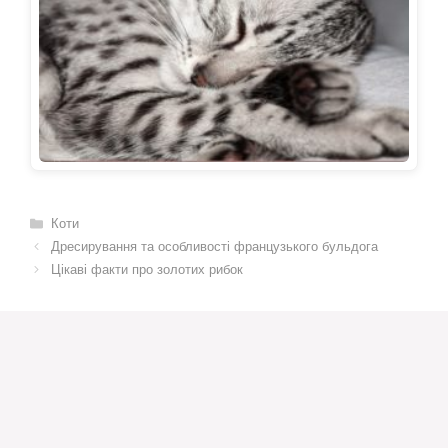
Категорії
Коти
Дресирування та особливості французького бульдога
Цікаві факти про золотих рибок