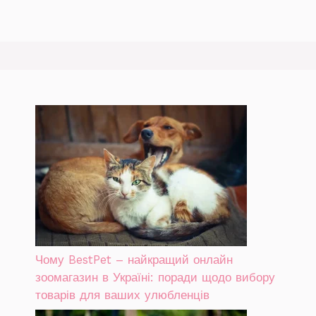
Чому BestPet – найкращий онлайн
зоомагазин в Україні: поради щодо вибору
товарів для ваших улюбленців