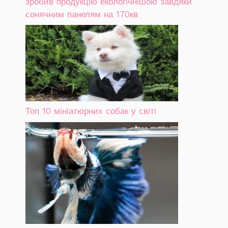
зробив продукцію екологічнішою завдяки
сонячним панелям на 170кв
Топ 10 мініатюрних собак у світі